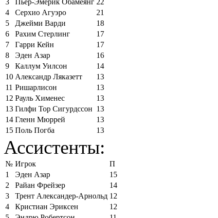
3
Пьер-Эмерик Обамеянг
22
4
Серхио Агуэро
21
5
Джейми Варди
18
6
Рахим Стерлинг
17
7
Гарри Кейн
17
8
Эден Азар
16
9
Каллум Уилсон
14
10
Александр Ляказетт
13
11
Ришарлисон
13
12
Рауль Хименес
13
13
Гилфи Тор Сигурдссон
13
14
Гленн Мюррей
13
15
Поль Погба
13
Ассистенты:
№
Игрок
П
1
Эден Азар
15
2
Райан Фрейзер
14
3
Трент Александер-Арнольд
12
4
Кристиан Эриксен
12
5
Эндрю Робертсон
11