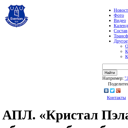
Новос
Фото
Видео
Календ
Состав
Транс
Другое
О
К
К
Найти
Например:
"
Поделитес
Контакты
АПЛ. «Кристал Пэла