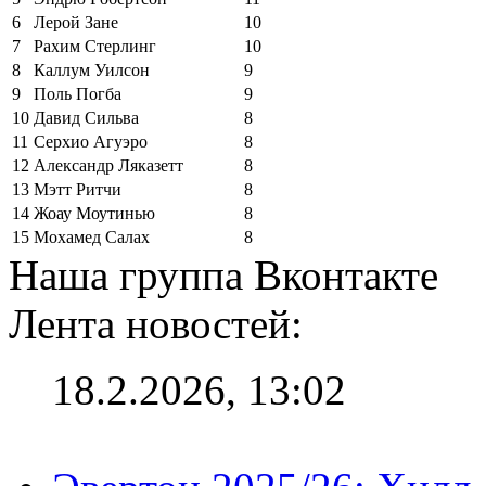
6
Лерой Зане
10
7
Рахим Стерлинг
10
8
Каллум Уилсон
9
9
Поль Погба
9
10
Давид Сильва
8
11
Серхио Агуэро
8
12
Александр Ляказетт
8
13
Мэтт Ритчи
8
14
Жоау Моутинью
8
15
Мохамед Салах
8
Наша группа Вконтакте
Лента новостей:
18.2.2026, 13:02