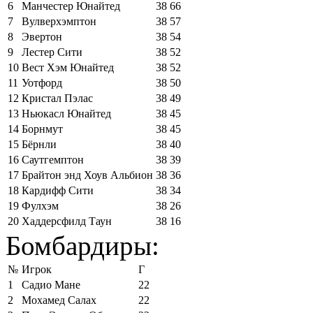
6
Манчестер Юнайтед
38
66
7
Вулверхэмптон
38
57
8
Эвертон
38
54
9
Лестер Сити
38
52
10
Вест Хэм Юнайтед
38
52
11
Уотфорд
38
50
12
Кристал Пэлас
38
49
13
Ньюкасл Юнайтед
38
45
14
Борнмут
38
45
15
Бёрнли
38
40
16
Саутгемптон
38
39
17
Брайтон энд Хоув Альбион
38
36
18
Кардифф Сити
38
34
19
Фулхэм
38
26
20
Хаддерсфилд Таун
38
16
Бомбардиры:
№
Игрок
Г
1
Садио Мане
22
2
Мохамед Салах
22