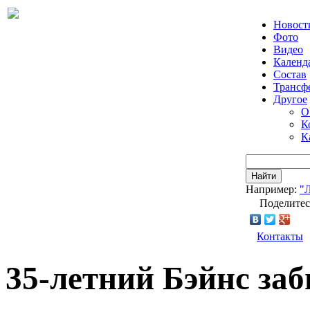
Новост
Фото
Видео
Календ
Состав
Трансф
Другое
О
К
К
Найти
Например:
"
Поделитес
Контакты
35-летний Бэйнс заб