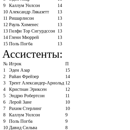
9
Каллум Уилсон
14
10
Александр Ляказетт
13
11
Ришарлисон
13
12
Рауль Хименес
13
13
Гилфи Тор Сигурдссон
13
14
Гленн Мюррей
13
15
Поль Погба
13
Ассистенты:
№
Игрок
П
1
Эден Азар
15
2
Райан Фрейзер
14
3
Трент Александер-Арнольд
12
4
Кристиан Эриксен
12
5
Эндрю Робертсон
11
6
Лерой Зане
10
7
Рахим Стерлинг
10
8
Каллум Уилсон
9
9
Поль Погба
9
10
Давид Сильва
8