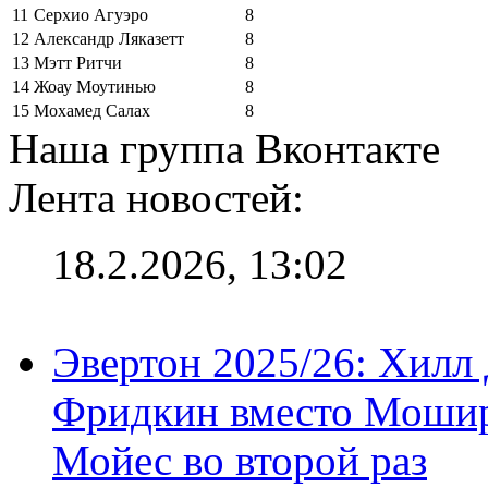
11
Серхио Агуэро
8
12
Александр Ляказетт
8
13
Мэтт Ритчи
8
14
Жоау Моутинью
8
15
Мохамед Салах
8
Наша группа Вконтакте
Лента новостей:
18.2.2026, 13:02
Эвертон 2025/26: Хилл 
Фридкин вместо Мошир
Мойес во второй раз