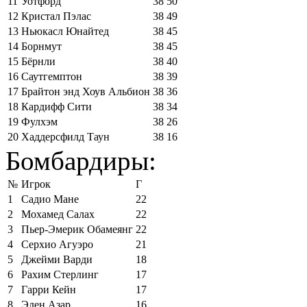
11
Уотфорд
38
50
12
Кристал Пэлас
38
49
13
Ньюкасл Юнайтед
38
45
14
Борнмут
38
45
15
Бёрнли
38
40
16
Саутгемптон
38
39
17
Брайтон энд Хоув Альбион
38
36
18
Кардифф Сити
38
34
19
Фулхэм
38
26
20
Хаддерсфилд Таун
38
16
Бомбардиры:
№
Игрок
Г
1
Садио Мане
22
2
Мохамед Салах
22
3
Пьер-Эмерик Обамеянг
22
4
Серхио Агуэро
21
5
Джейми Варди
18
6
Рахим Стерлинг
17
7
Гарри Кейн
17
8
Эден Азар
16