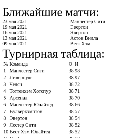
Ближайшие матчи:
23 мая 2021
Манчестер Сити
19 мая 2021
Эвертон
16 мая 2021
Эвертон
13 мая 2021
Астон Вилла
09 мая 2021
Вест Хэм
Турнирная таблица:
№
Команда
О
И
1
Манчестер Сити
38
98
2
Ливерпуль
38
97
3
Челси
38
72
4
Тоттенхэм Хотспур
38
71
5
Арсенал
38
70
6
Манчестер Юнайтед
38
66
7
Вулверхэмптон
38
57
8
Эвертон
38
54
9
Лестер Сити
38
52
10
Вест Хэм Юнайтед
38
52