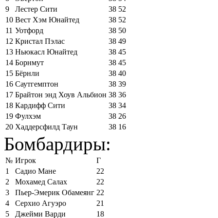
9
Лестер Сити
38
52
10
Вест Хэм Юнайтед
38
52
11
Уотфорд
38
50
12
Кристал Пэлас
38
49
13
Ньюкасл Юнайтед
38
45
14
Борнмут
38
45
15
Бёрнли
38
40
16
Саутгемптон
38
39
17
Брайтон энд Хоув Альбион
38
36
18
Кардифф Сити
38
34
19
Фулхэм
38
26
20
Хаддерсфилд Таун
38
16
Бомбардиры:
№
Игрок
Г
1
Садио Мане
22
2
Мохамед Салах
22
3
Пьер-Эмерик Обамеянг
22
4
Серхио Агуэро
21
5
Джейми Варди
18