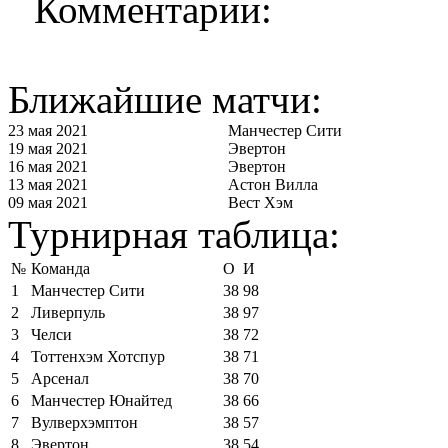
Комментарии:
Ближайшие матчи:
23 мая 2021
Манчестер Сити
19 мая 2021
Эвертон
16 мая 2021
Эвертон
13 мая 2021
Астон Вилла
09 мая 2021
Вест Хэм
Турнирная таблица:
№
Команда
О
И
1
Манчестер Сити
38
98
2
Ливерпуль
38
97
3
Челси
38
72
4
Тоттенхэм Хотспур
38
71
5
Арсенал
38
70
6
Манчестер Юнайтед
38
66
7
Вулверхэмптон
38
57
8
Эвертон
38
54