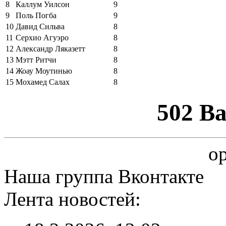
8
Каллум Уилсон
9
9
Поль Погба
9
10
Давид Сильва
8
11
Серхио Агуэро
8
12
Александр Ляказетт
8
13
Мэтт Ритчи
8
14
Жоау Моутинью
8
15
Мохамед Салах
8
502 B
op
Наша группа Вконтакте
Лента новостей: