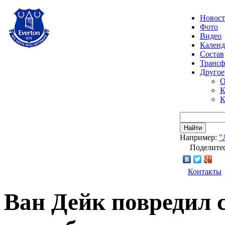
Новос
Фото
Видео
Календ
Состав
Транс
Другое
О
К
К
Найти
Например:
"
Поделитес
Контакты
Ван Дейк повредил 