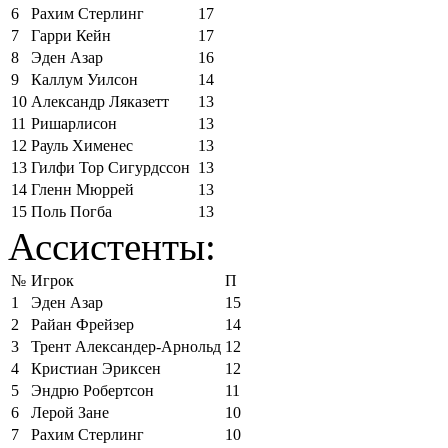
6
Рахим Стерлинг
17
7
Гарри Кейн
17
8
Эден Азар
16
9
Каллум Уилсон
14
10
Александр Ляказетт
13
11
Ришарлисон
13
12
Рауль Хименес
13
13
Гилфи Тор Сигурдссон
13
14
Гленн Мюррей
13
15
Поль Погба
13
Ассистенты:
№
Игрок
П
1
Эден Азар
15
2
Райан Фрейзер
14
3
Трент Александер-Арнольд
12
4
Кристиан Эриксен
12
5
Эндрю Робертсон
11
6
Лерой Зане
10
7
Рахим Стерлинг
10