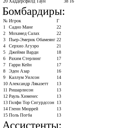
20
Хаддерсфилд Таун
38
16
Бомбардиры:
№
Игрок
Г
1
Садио Мане
22
2
Мохамед Салах
22
3
Пьер-Эмерик Обамеянг
22
4
Серхио Агуэро
21
5
Джейми Варди
18
6
Рахим Стерлинг
17
7
Гарри Кейн
17
8
Эден Азар
16
9
Каллум Уилсон
14
10
Александр Ляказетт
13
11
Ришарлисон
13
12
Рауль Хименес
13
13
Гилфи Тор Сигурдссон
13
14
Гленн Мюррей
13
15
Поль Погба
13
Ассистенты: