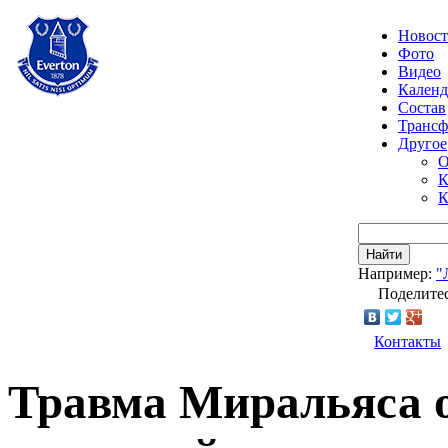
Новос
Фото
Видео
Календ
Состав
Транс
Другое
О
К
К
Найти
Например:
"
Поделитес
Контакты
Травма Миральяса о