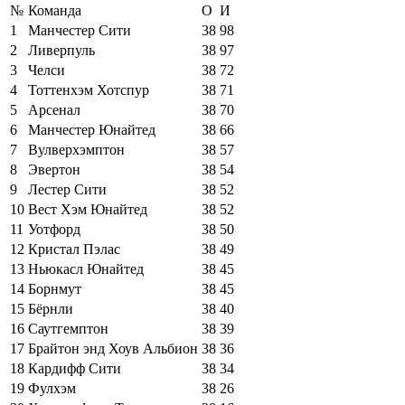
№
Команда
О
И
1
Манчестер Сити
38
98
2
Ливерпуль
38
97
3
Челси
38
72
4
Тоттенхэм Хотспур
38
71
5
Арсенал
38
70
6
Манчестер Юнайтед
38
66
7
Вулверхэмптон
38
57
8
Эвертон
38
54
9
Лестер Сити
38
52
10
Вест Хэм Юнайтед
38
52
11
Уотфорд
38
50
12
Кристал Пэлас
38
49
13
Ньюкасл Юнайтед
38
45
14
Борнмут
38
45
15
Бёрнли
38
40
16
Саутгемптон
38
39
17
Брайтон энд Хоув Альбион
38
36
18
Кардифф Сити
38
34
19
Фулхэм
38
26