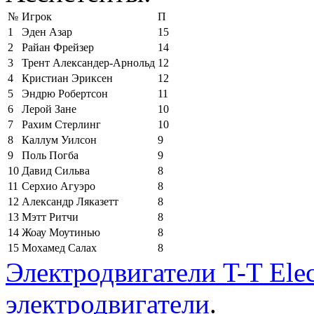
№
Игрок
П
1
Эден Азар
15
2
Райан Фрейзер
14
3
Трент Александер-Арнольд
12
4
Кристиан Эриксен
12
5
Эндрю Робертсон
11
6
Лерой Зане
10
7
Рахим Стерлинг
10
8
Каллум Уилсон
9
9
Поль Погба
9
10
Давид Сильва
8
11
Серхио Агуэро
8
12
Александр Ляказетт
8
13
Мэтт Ритчи
8
14
Жоау Моутинью
8
15
Мохамед Салах
8
Электродвигатели T-T Elec
электродвигатели
.