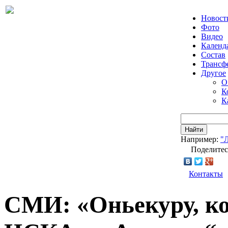
Новост
Фото
Видео
Календ
Состав
Трансф
Другое
О
К
К
Найти
Например:
"
Поделитес
Контакты
СМИ: «Оньекуру, к