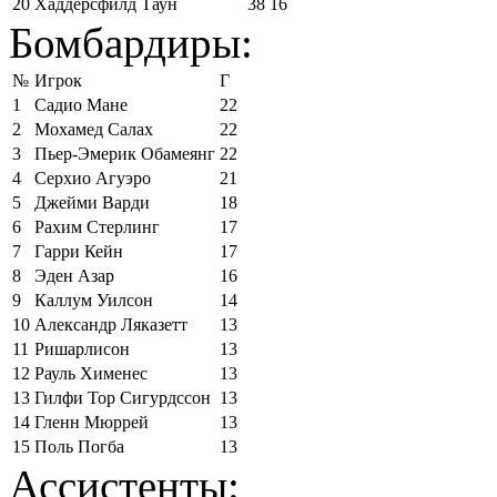
20
Хаддерсфилд Таун
38
16
Бомбардиры:
№
Игрок
Г
1
Садио Мане
22
2
Мохамед Салах
22
3
Пьер-Эмерик Обамеянг
22
4
Серхио Агуэро
21
5
Джейми Варди
18
6
Рахим Стерлинг
17
7
Гарри Кейн
17
8
Эден Азар
16
9
Каллум Уилсон
14
10
Александр Ляказетт
13
11
Ришарлисон
13
12
Рауль Хименес
13
13
Гилфи Тор Сигурдссон
13
14
Гленн Мюррей
13
15
Поль Погба
13
Ассистенты: