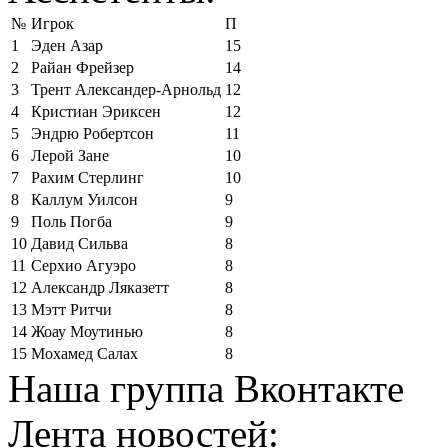
№
Игрок
П
1
Эден Азар
15
2
Райан Фрейзер
14
3
Трент Александер-Арнольд
12
4
Кристиан Эриксен
12
5
Эндрю Робертсон
11
6
Лерой Зане
10
7
Рахим Стерлинг
10
8
Каллум Уилсон
9
9
Поль Погба
9
10
Давид Сильва
8
11
Серхио Агуэро
8
12
Александр Ляказетт
8
13
Мэтт Ритчи
8
14
Жоау Моутинью
8
15
Мохамед Салах
8
Наша группа Вконтакте
Лента новостей: