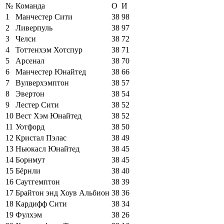
№
Команда
О
И
1
Манчестер Сити
38
98
2
Ливерпуль
38
97
3
Челси
38
72
4
Тоттенхэм Хотспур
38
71
5
Арсенал
38
70
6
Манчестер Юнайтед
38
66
7
Вулверхэмптон
38
57
8
Эвертон
38
54
9
Лестер Сити
38
52
10
Вест Хэм Юнайтед
38
52
11
Уотфорд
38
50
12
Кристал Пэлас
38
49
13
Ньюкасл Юнайтед
38
45
14
Борнмут
38
45
15
Бёрнли
38
40
16
Саутгемптон
38
39
17
Брайтон энд Хоув Альбион
38
36
18
Кардифф Сити
38
34
19
Фулхэм
38
26