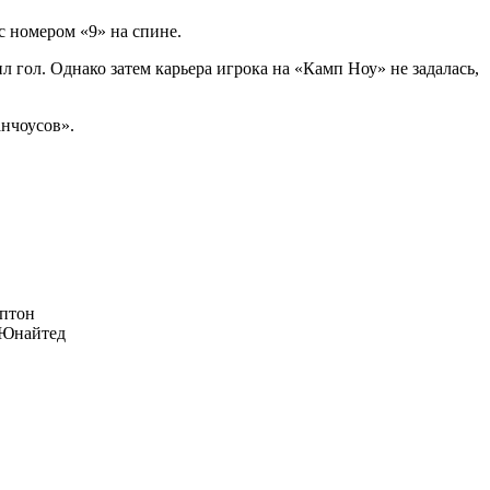
с номером «9» на спине.
л гол. Однако затем карьера игрока на «Камп Ноу» не задалась,
анчоусов».
птон
Юнайтед