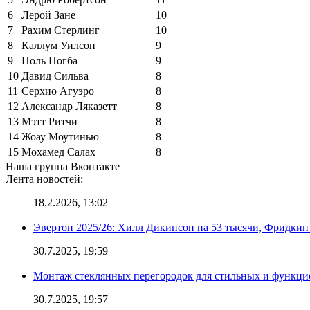
6
Лерой Зане
10
7
Рахим Стерлинг
10
8
Каллум Уилсон
9
9
Поль Погба
9
10
Давид Сильва
8
11
Серхио Агуэро
8
12
Александр Ляказетт
8
13
Мэтт Ритчи
8
14
Жоау Моутинью
8
15
Мохамед Салах
8
Наша группа Вконтакте
Лента новостей:
18.2.2026, 13:02
Эвертон 2025/26: Хилл Дикинсон на 53 тысячи, Фридкин
30.7.2025, 19:59
Монтаж стеклянных перегородок для стильных и функци
30.7.2025, 19:57