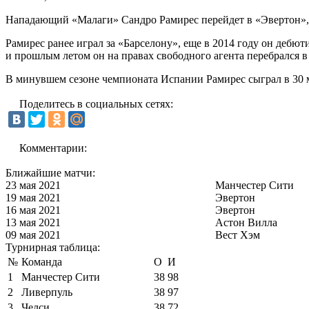
Нападающий «Малаги» Сандро Рамирес перейдет в «Эвертон», 
Рамирес ранее играл за «Барселону», еще в 2014 году он дебюти
и прошлым летом он на правах свободного агента перебрался в
В минувшем сезоне чемпионата Испании Рамирес сыграл в 30 м
Поделитесь в социальных сетях:
Комментарии:
Ближайшие матчи:
23 мая 2021
Манчестер Сити
19 мая 2021
Эвертон
16 мая 2021
Эвертон
13 мая 2021
Астон Вилла
09 мая 2021
Вест Хэм
Турнирная таблица:
№
Команда
О
И
1
Манчестер Сити
38
98
2
Ливерпуль
38
97
3
Челси
38
72