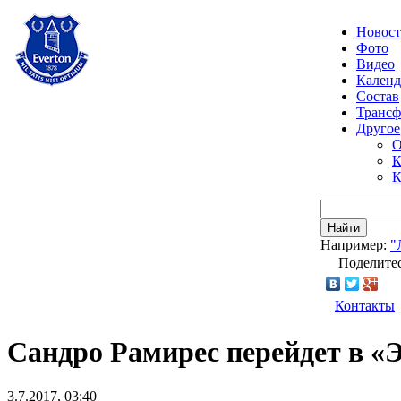
Новос
Фото
Видео
Календ
Состав
Транс
Другое
О
К
К
Найти
Например:
"
Поделитес
Контакты
Сандро Рамирес перейдет в «
3.7.2017, 03:40