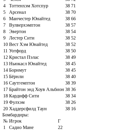
4
Тоттенхэм Хотспур
38
71
5
Арсенал
38
70
6
Манчестер Юнайтед
38
66
7
Вулверхэмптон
38
57
8
Эвертон
38
54
9
Лестер Сити
38
52
10
Вест Хэм Юнайтед
38
52
11
Уотфорд
38
50
12
Кристал Пэлас
38
49
13
Ньюкасл Юнайтед
38
45
14
Борнмут
38
45
15
Бёрнли
38
40
16
Саутгемптон
38
39
17
Брайтон энд Хоув Альбион
38
36
18
Кардифф Сити
38
34
19
Фулхэм
38
26
20
Хаддерсфилд Таун
38
16
Бомбардиры:
№
Игрок
Г
1
Садио Мане
22