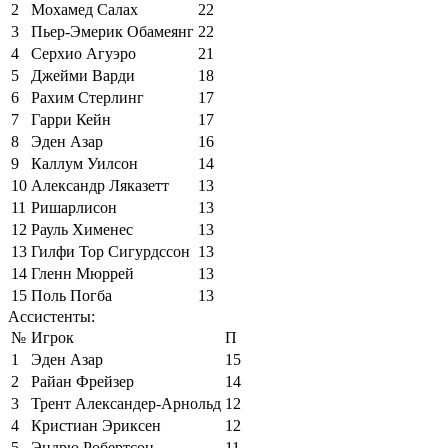
2
Мохамед Салах
22
3
Пьер-Эмерик Обамеянг
22
4
Серхио Агуэро
21
5
Джейми Варди
18
6
Рахим Стерлинг
17
7
Гарри Кейн
17
8
Эден Азар
16
9
Каллум Уилсон
14
10
Александр Ляказетт
13
11
Ришарлисон
13
12
Рауль Хименес
13
13
Гилфи Тор Сигурдссон
13
14
Гленн Мюррей
13
15
Поль Погба
13
Ассистенты:
№
Игрок
П
1
Эден Азар
15
2
Райан Фрейзер
14
3
Трент Александер-Арнольд
12
4
Кристиан Эриксен
12
5
Эндрю Робертсон
11