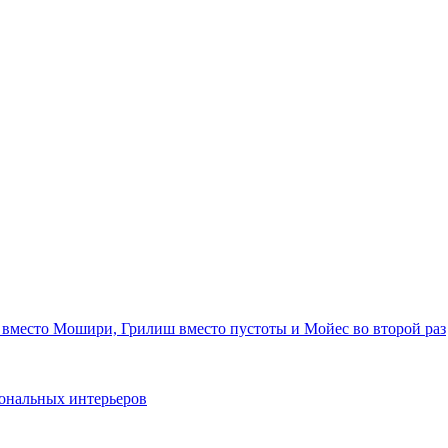
 вместо Мошири, Грилиш вместо пустоты и Мойес во второй раз
ональных интерьеров