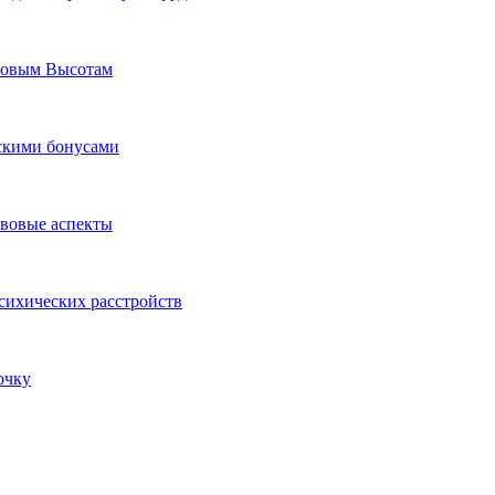
Новым Высотам
ескими бонусами
авовые аспекты
сихических расстройств
очку