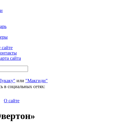
ти
арь
феры
 сайте
онтакты
арта сайта
Лукаку"
или
"Макгиди"
ь в социальных сетях:
О сайте
Эвертон»