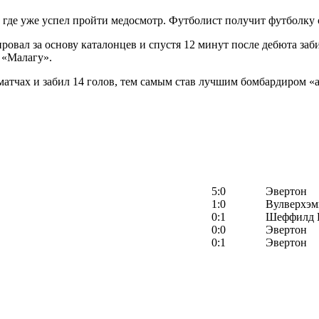
где уже успел пройти медосмотр. Футболист получит футболку 
ровал за основу каталонцев и спустя 12 минут после дебюта заби
 «Малагу».
атчах и забил 14 голов, тем самым став лучшим бомбардиром «
5:0
Эвертон
1:0
Вулверхэм
0:1
Шеффилд 
0:0
Эвертон
0:1
Эвертон