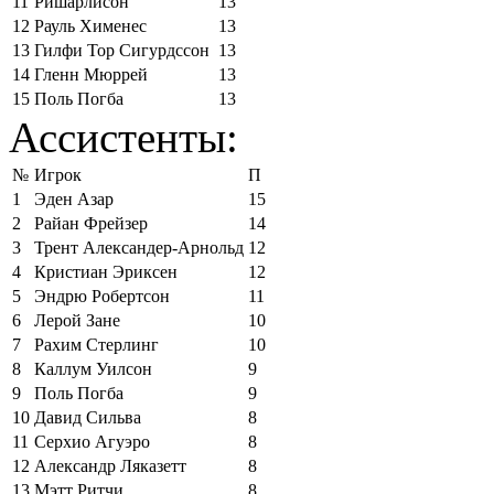
11
Ришарлисон
13
12
Рауль Хименес
13
13
Гилфи Тор Сигурдссон
13
14
Гленн Мюррей
13
15
Поль Погба
13
Ассистенты:
№
Игрок
П
1
Эден Азар
15
2
Райан Фрейзер
14
3
Трент Александер-Арнольд
12
4
Кристиан Эриксен
12
5
Эндрю Робертсон
11
6
Лерой Зане
10
7
Рахим Стерлинг
10
8
Каллум Уилсон
9
9
Поль Погба
9
10
Давид Сильва
8
11
Серхио Агуэро
8
12
Александр Ляказетт
8
13
Мэтт Ритчи
8