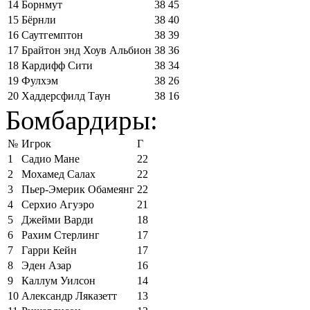
14
Борнмут
38
45
15
Бёрнли
38
40
16
Саутгемптон
38
39
17
Брайтон энд Хоув Альбион
38
36
18
Кардифф Сити
38
34
19
Фулхэм
38
26
20
Хаддерсфилд Таун
38
16
Бомбардиры:
№
Игрок
Г
1
Садио Мане
22
2
Мохамед Салах
22
3
Пьер-Эмерик Обамеянг
22
4
Серхио Агуэро
21
5
Джейми Варди
18
6
Рахим Стерлинг
17
7
Гарри Кейн
17
8
Эден Азар
16
9
Каллум Уилсон
14
10
Александр Ляказетт
13