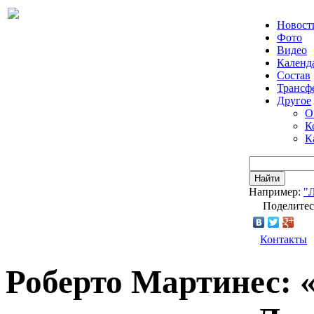
Новост
Фото
Видео
Календ
Состав
Трансф
Другое
О
К
К
Найти
Например:
"
Поделитес
Контакты
Роберто Мартинес: 