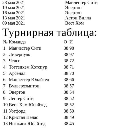
23 мая 2021
Манчестер Сити
19 мая 2021
Эвертон
16 мая 2021
Эвертон
13 мая 2021
Астон Вилла
09 мая 2021
Вест Хэм
Турнирная таблица:
№
Команда
О
И
1
Манчестер Сити
38
98
2
Ливерпуль
38
97
3
Челси
38
72
4
Тоттенхэм Хотспур
38
71
5
Арсенал
38
70
6
Манчестер Юнайтед
38
66
7
Вулверхэмптон
38
57
8
Эвертон
38
54
9
Лестер Сити
38
52
10
Вест Хэм Юнайтед
38
52
11
Уотфорд
38
50
12
Кристал Пэлас
38
49
13
Ньюкасл Юнайтед
38
45