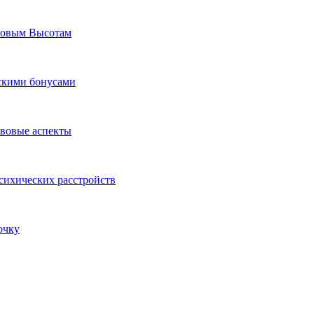
Новым Высотам
ескими бонусами
авовые аспекты
сихических расстройств
очку