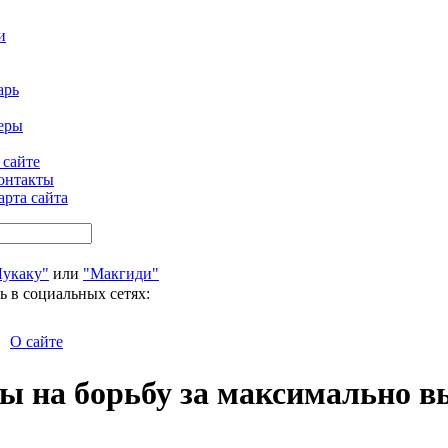
и
арь
еры
 сайте
онтакты
арта сайта
Лукаку"
или
"Макгиди"
ь в социальных сетях:
О сайте
ы на борьбу за максимально в