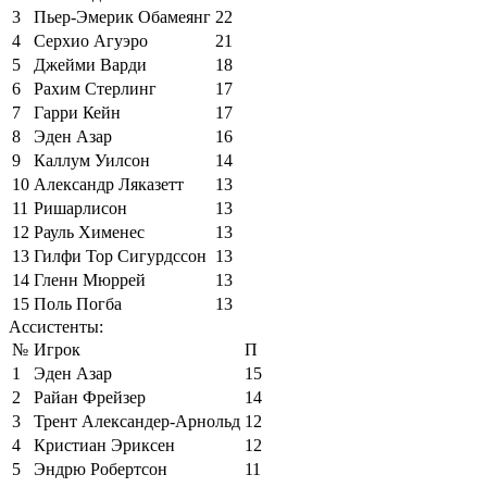
3
Пьер-Эмерик Обамеянг
22
4
Серхио Агуэро
21
5
Джейми Варди
18
6
Рахим Стерлинг
17
7
Гарри Кейн
17
8
Эден Азар
16
9
Каллум Уилсон
14
10
Александр Ляказетт
13
11
Ришарлисон
13
12
Рауль Хименес
13
13
Гилфи Тор Сигурдссон
13
14
Гленн Мюррей
13
15
Поль Погба
13
Ассистенты:
№
Игрок
П
1
Эден Азар
15
2
Райан Фрейзер
14
3
Трент Александер-Арнольд
12
4
Кристиан Эриксен
12
5
Эндрю Робертсон
11