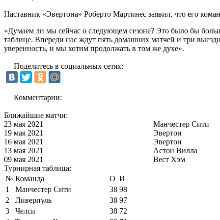
Наставник «Эвертона» Роберто Мартинес заявил, что его коман
«Думаем ли мы сейчас о следующем сезоне? Это было бы больш
таблице. Впереди нас ждут пять домашних матчей и три выезд
уверенность, и мы хотим продолжать в том же духе».
Поделитесь в социальных сетях:
Комментарии:
Ближайшие матчи:
23 мая 2021
Манчестер Сити
19 мая 2021
Эвертон
16 мая 2021
Эвертон
13 мая 2021
Астон Вилла
09 мая 2021
Вест Хэм
Турнирная таблица:
№
Команда
О
И
1
Манчестер Сити
38
98
2
Ливерпуль
38
97
3
Челси
38
72