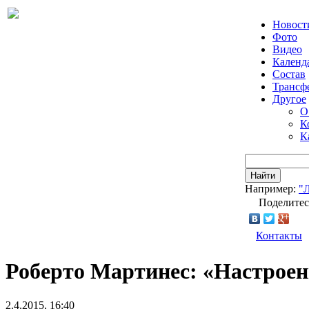
Новост
Фото
Видео
Календ
Состав
Трансф
Другое
О
К
К
Найти
Например:
"
Поделитес
Контакты
Роберто Мартинес: «Настроен
2.4.2015, 16:40