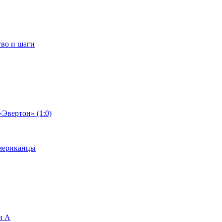
тво и шаги
«Эвертон» (1:0)
американцы
и А