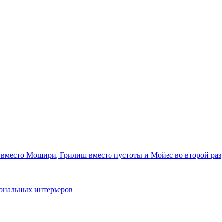
 вместо Мошири, Грилиш вместо пустоты и Мойес во второй раз
ональных интерьеров