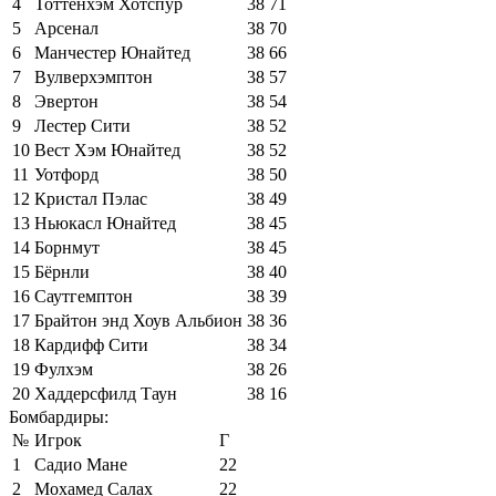
4
Тоттенхэм Хотспур
38
71
5
Арсенал
38
70
6
Манчестер Юнайтед
38
66
7
Вулверхэмптон
38
57
8
Эвертон
38
54
9
Лестер Сити
38
52
10
Вест Хэм Юнайтед
38
52
11
Уотфорд
38
50
12
Кристал Пэлас
38
49
13
Ньюкасл Юнайтед
38
45
14
Борнмут
38
45
15
Бёрнли
38
40
16
Саутгемптон
38
39
17
Брайтон энд Хоув Альбион
38
36
18
Кардифф Сити
38
34
19
Фулхэм
38
26
20
Хаддерсфилд Таун
38
16
Бомбардиры:
№
Игрок
Г
1
Садио Мане
22
2
Мохамед Салах
22