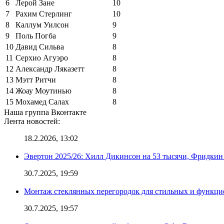
6
Лерой Зане
10
7
Рахим Стерлинг
10
8
Каллум Уилсон
9
9
Поль Погба
9
10
Давид Сильва
8
11
Серхио Агуэро
8
12
Александр Ляказетт
8
13
Мэтт Ритчи
8
14
Жоау Моутинью
8
15
Мохамед Салах
8
Наша группа Вконтакте
Лента новостей:
18.2.2026, 13:02
Эвертон 2025/26: Хилл Дикинсон на 53 тысячи, Фридкин
30.7.2025, 19:59
Монтаж стеклянных перегородок для стильных и функци
30.7.2025, 19:57