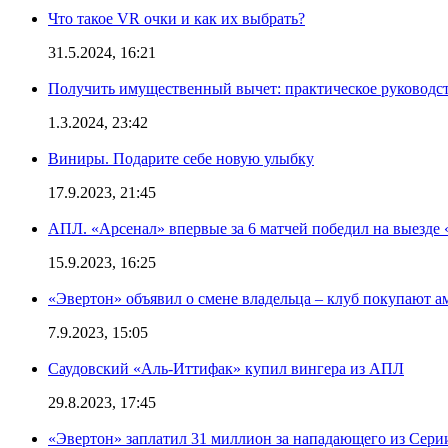
Что такое VR очки и как их выбрать?
31.5.2024, 16:21
Получить имущественный вычет: практическое руководс
1.3.2024, 23:42
Виниры. Подарите себе новую улыбку
17.9.2023, 21:45
АПЛ. «Арсенал» впервые за 6 матчей победил на выезде 
15.9.2023, 16:25
«Эвертон» объявил о смене владельца – клуб покупают 
7.9.2023, 15:05
Саудовский «Аль-Иттифак» купил вингера из АПЛ
29.8.2023, 17:45
«Эвертон» заплатил 31 миллион за нападающего из Сери