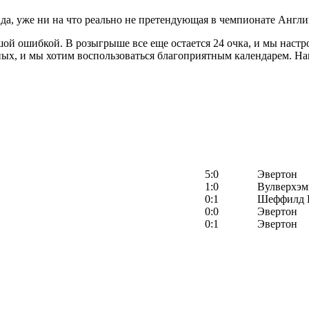
да, уже ни на что реально не претендующая в чемпионате Англии
ой ошибкой. В розыгрыше все еще остается 24 очка, и мы настр
ных, и мы хотим воспользоваться благоприятным календарем. На
5:0
Эвертон
1:0
Вулверхэм
0:1
Шеффилд 
0:0
Эвертон
0:1
Эвертон