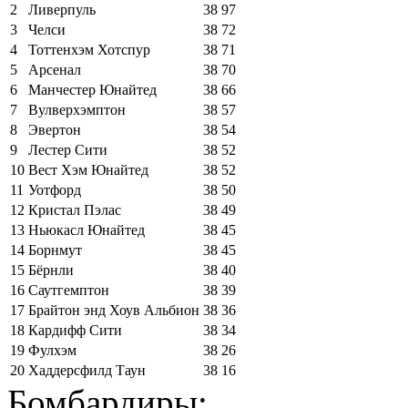
2
Ливерпуль
38
97
3
Челси
38
72
4
Тоттенхэм Хотспур
38
71
5
Арсенал
38
70
6
Манчестер Юнайтед
38
66
7
Вулверхэмптон
38
57
8
Эвертон
38
54
9
Лестер Сити
38
52
10
Вест Хэм Юнайтед
38
52
11
Уотфорд
38
50
12
Кристал Пэлас
38
49
13
Ньюкасл Юнайтед
38
45
14
Борнмут
38
45
15
Бёрнли
38
40
16
Саутгемптон
38
39
17
Брайтон энд Хоув Альбион
38
36
18
Кардифф Сити
38
34
19
Фулхэм
38
26
20
Хаддерсфилд Таун
38
16
Бомбардиры: