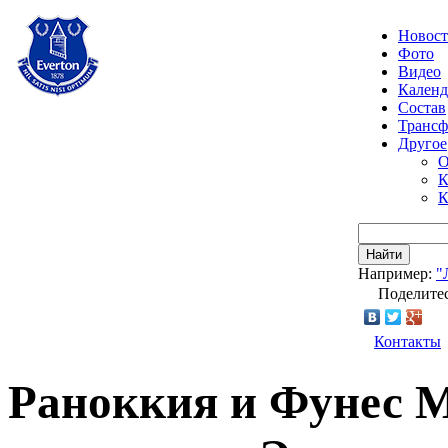
Новос
Фото
Видео
Календ
Состав
Транс
Другое
О
К
К
Найти
Например:
"
Поделитес
Контакты
Раноккия и Фунес М