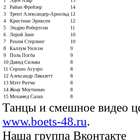
1
Эден Азар
15
2
Райан Фрейзер
14
3
Трент Александер-Арнольд
12
4
Кристиан Эриксен
12
5
Эндрю Робертсон
11
6
Лерой Зане
10
7
Рахим Стерлинг
10
8
Каллум Уилсон
9
9
Поль Погба
9
10
Давид Сильва
8
11
Серхио Агуэро
8
12
Александр Ляказетт
8
13
Мэтт Ритчи
8
14
Жоау Моутинью
8
15
Мохамед Салах
8
Танцы и смешное видео ц
www.boets-48.ru
.
Наша группа Вконтакте