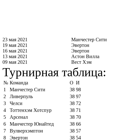
23 мая 2021
Манчестер Сити
19 мая 2021
Эвертон
16 мая 2021
Эвертон
13 мая 2021
Астон Вилла
09 мая 2021
Вест Хэм
Турнирная таблица:
№
Команда
О
И
1
Манчестер Сити
38
98
2
Ливерпуль
38
97
3
Челси
38
72
4
Тоттенхэм Хотспур
38
71
5
Арсенал
38
70
6
Манчестер Юнайтед
38
66
7
Вулверхэмптон
38
57
8
Эвертон
38
54