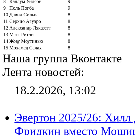
8
Каллум Уилсон
9
9
Поль Погба
9
10
Давид Сильва
8
11
Серхио Агуэро
8
12
Александр Ляказетт
8
13
Мэтт Ритчи
8
14
Жоау Моутинью
8
15
Мохамед Салах
8
Наша группа Вконтакте
Лента новостей:
18.2.2026, 13:02
Эвертон 2025/26: Хилл 
Фридкин вместо Мошир