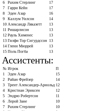
6
Рахим Стерлинг
17
7
Гарри Кейн
17
8
Эден Азар
16
9
Каллум Уилсон
14
10
Александр Ляказетт
13
11
Ришарлисон
13
12
Рауль Хименес
13
13
Гилфи Тор Сигурдссон
13
14
Гленн Мюррей
13
15
Поль Погба
13
Ассистенты:
№
Игрок
П
1
Эден Азар
15
2
Райан Фрейзер
14
3
Трент Александер-Арнольд
12
4
Кристиан Эриксен
12
5
Эндрю Робертсон
11
6
Лерой Зане
10
7
Рахим Стерлинг
10