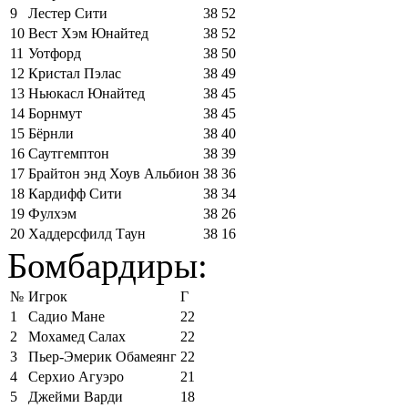
9
Лестер Сити
38
52
10
Вест Хэм Юнайтед
38
52
11
Уотфорд
38
50
12
Кристал Пэлас
38
49
13
Ньюкасл Юнайтед
38
45
14
Борнмут
38
45
15
Бёрнли
38
40
16
Саутгемптон
38
39
17
Брайтон энд Хоув Альбион
38
36
18
Кардифф Сити
38
34
19
Фулхэм
38
26
20
Хаддерсфилд Таун
38
16
Бомбардиры:
№
Игрок
Г
1
Садио Мане
22
2
Мохамед Салах
22
3
Пьер-Эмерик Обамеянг
22
4
Серхио Агуэро
21
5
Джейми Варди
18