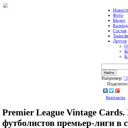
Новост
Фото
Видео
Календ
Состав
Трансф
Другое
О
К
К
Найти
Например:
"
Поделитес
Контакты
Premier League Vintage Cards
футболистов премьер-лиги в с