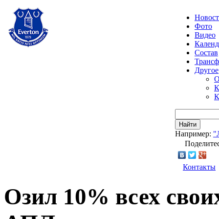
Новос
Фото
Видео
Календ
Состав
Транс
Другое
О
К
К
Найти
Например:
"
Поделитес
Контакты
Озил 10% всех свои