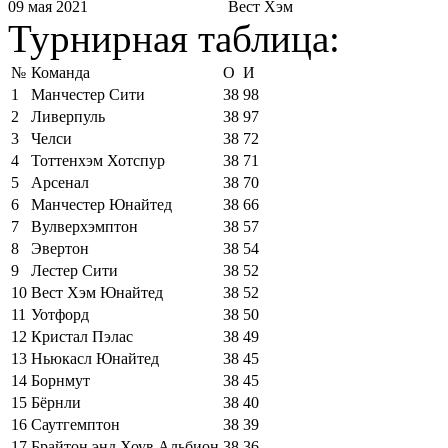
09 мая 2021
Вест Хэм
Турнирная таблица:
№
Команда
О
И
1
Манчестер Сити
38
98
2
Ливерпуль
38
97
3
Челси
38
72
4
Тоттенхэм Хотспур
38
71
5
Арсенал
38
70
6
Манчестер Юнайтед
38
66
7
Вулверхэмптон
38
57
8
Эвертон
38
54
9
Лестер Сити
38
52
10
Вест Хэм Юнайтед
38
52
11
Уотфорд
38
50
12
Кристал Пэлас
38
49
13
Ньюкасл Юнайтед
38
45
14
Борнмут
38
45
15
Бёрнли
38
40
16
Саутгемптон
38
39
17
Брайтон энд Хоув Альбион
38
36