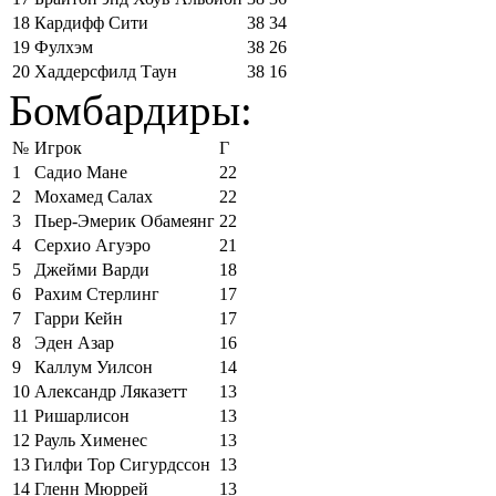
18
Кардифф Сити
38
34
19
Фулхэм
38
26
20
Хаддерсфилд Таун
38
16
Бомбардиры:
№
Игрок
Г
1
Садио Мане
22
2
Мохамед Салах
22
3
Пьер-Эмерик Обамеянг
22
4
Серхио Агуэро
21
5
Джейми Варди
18
6
Рахим Стерлинг
17
7
Гарри Кейн
17
8
Эден Азар
16
9
Каллум Уилсон
14
10
Александр Ляказетт
13
11
Ришарлисон
13
12
Рауль Хименес
13
13
Гилфи Тор Сигурдссон
13
14
Гленн Мюррей
13