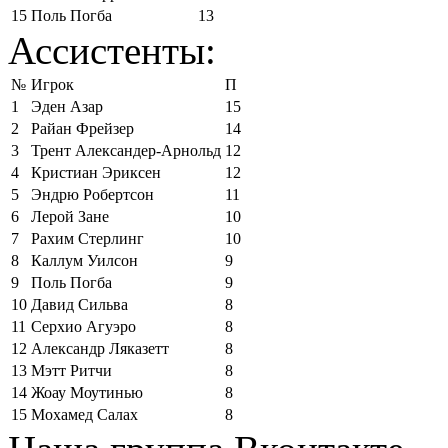
15
Поль Погба
13
Ассистенты:
№
Игрок
П
1
Эден Азар
15
2
Райан Фрейзер
14
3
Трент Александер-Арнольд
12
4
Кристиан Эриксен
12
5
Эндрю Робертсон
11
6
Лерой Зане
10
7
Рахим Стерлинг
10
8
Каллум Уилсон
9
9
Поль Погба
9
10
Давид Сильва
8
11
Серхио Агуэро
8
12
Александр Ляказетт
8
13
Мэтт Ритчи
8
14
Жоау Моутинью
8
15
Мохамед Салах
8