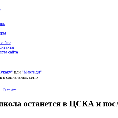
и
арь
еры
 сайте
онтакты
арта сайта
Лукаку"
или
"Макгиди"
ь в социальных сетях:
О сайте
кола останется в ЦСКА и пос