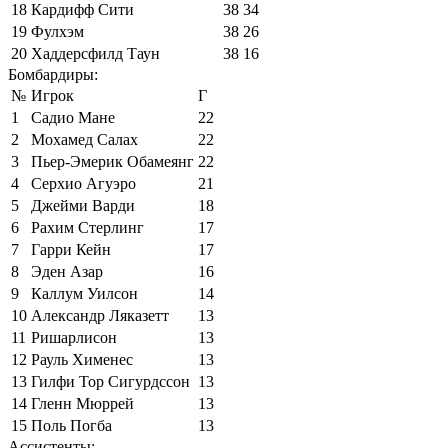
18
Кардифф Сити
38
34
19
Фулхэм
38
26
20
Хаддерсфилд Таун
38
16
Бомбардиры:
№
Игрок
Г
1
Садио Мане
22
2
Мохамед Салах
22
3
Пьер-Эмерик Обамеянг
22
4
Серхио Агуэро
21
5
Джейми Варди
18
6
Рахим Стерлинг
17
7
Гарри Кейн
17
8
Эден Азар
16
9
Каллум Уилсон
14
10
Александр Ляказетт
13
11
Ришарлисон
13
12
Рауль Хименес
13
13
Гилфи Тор Сигурдссон
13
14
Гленн Мюррей
13
15
Поль Погба
13
Ассистенты: