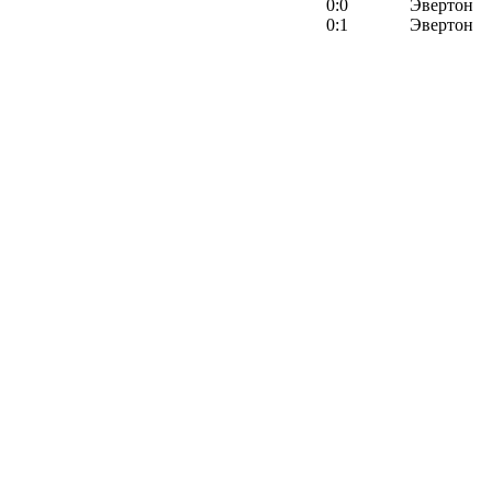
0:0
Эвертон
0:1
Эвертон