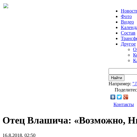
Новост
Фото
Видео
Календ
Состав
Трансф
Другое
О
К
К
Найти
Например:
"
Поделитес
Контакты
Отец Влашича: «Возможно, Ни
16.8.2018, 02:50