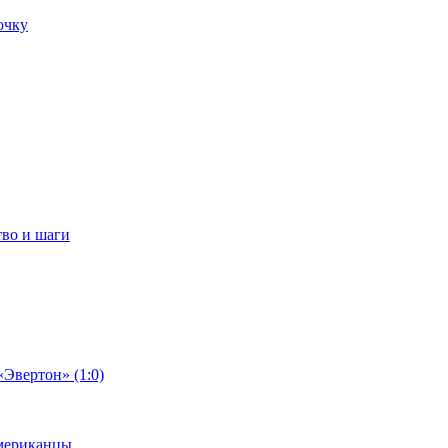
очку
тво и шаги
«Эвертон» (1:0)
американцы