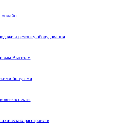
а онлайн
родаже и ремонту оборудования
Новым Высотам
ескими бонусами
авовые аспекты
сихических расстройств