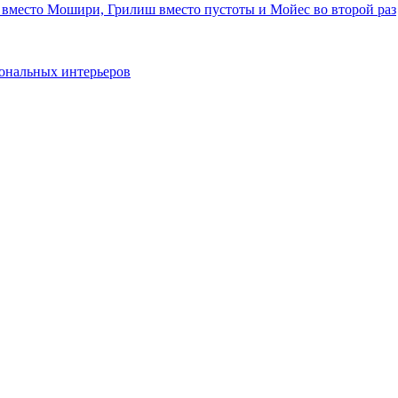
 вместо Мошири, Грилиш вместо пустоты и Мойес во второй раз
ональных интерьеров