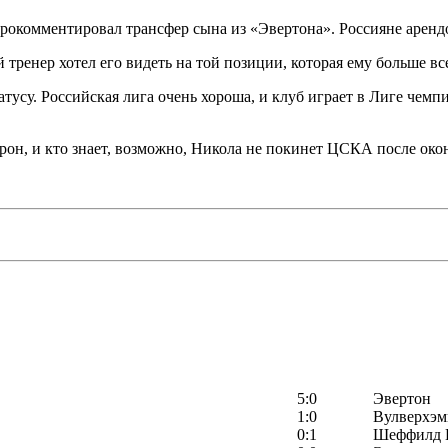
прокомментировал трансфер сына из «Эвертона». Россияне аренд
тренер хотел его видеть на той позиции, которая ему больше 
атусу. Российская лига очень хороша, и клуб играет в Лиге чем
рон, и кто знает, возможно, Никола не покинет ЦСКА после око
5:0
Эвертон
1:0
Вулверхэм
0:1
Шеффилд 