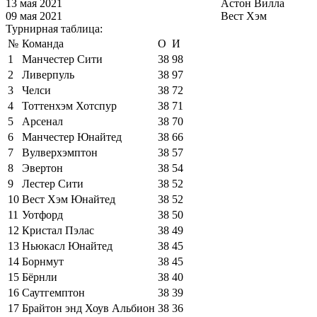
13 мая 2021
Астон Вилла
09 мая 2021
Вест Хэм
Турнирная таблица:
№
Команда
О
И
1
Манчестер Сити
38
98
2
Ливерпуль
38
97
3
Челси
38
72
4
Тоттенхэм Хотспур
38
71
5
Арсенал
38
70
6
Манчестер Юнайтед
38
66
7
Вулверхэмптон
38
57
8
Эвертон
38
54
9
Лестер Сити
38
52
10
Вест Хэм Юнайтед
38
52
11
Уотфорд
38
50
12
Кристал Пэлас
38
49
13
Ньюкасл Юнайтед
38
45
14
Борнмут
38
45
15
Бёрнли
38
40
16
Саутгемптон
38
39
17
Брайтон энд Хоув Альбион
38
36