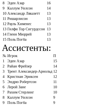
8
Эден Азар
16
9
Каллум Уилсон
14
10
Александр Ляказетт
13
11
Ришарлисон
13
12
Рауль Хименес
13
13
Гилфи Тор Сигурдссон
13
14
Гленн Мюррей
13
15
Поль Погба
13
Ассистенты:
№
Игрок
П
1
Эден Азар
15
2
Райан Фрейзер
14
3
Трент Александер-Арнольд
12
4
Кристиан Эриксен
12
5
Эндрю Робертсон
11
6
Лерой Зане
10
7
Рахим Стерлинг
10
8
Каллум Уилсон
9
9
Поль Погба
9