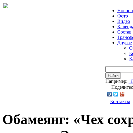
Новост
Фото
Видео
Календ
Состав
Трансф
Другое
О
К
К
Найти
Например:
"
Поделитес
Контакты
Обамеянг: «Чех сохр