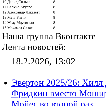
10
Давид Сильва
8
11
Серхио Агуэро
8
12
Александр Ляказетт
8
13
Мэтт Ритчи
8
14
Жоау Моутинью
8
15
Мохамед Салах
8
Наша группа Вконтакте
Лента новостей:
18.2.2026, 13:02
Эвертон 2025/26: Хилл 
Фридкин вместо Мошир
Мойес во второй раз