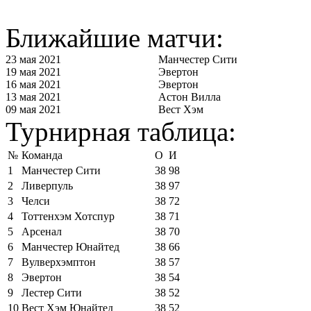
Ближайшие матчи:
23 мая 2021
Манчестер Сити
19 мая 2021
Эвертон
16 мая 2021
Эвертон
13 мая 2021
Астон Вилла
09 мая 2021
Вест Хэм
Турнирная таблица:
№
Команда
О
И
1
Манчестер Сити
38
98
2
Ливерпуль
38
97
3
Челси
38
72
4
Тоттенхэм Хотспур
38
71
5
Арсенал
38
70
6
Манчестер Юнайтед
38
66
7
Вулверхэмптон
38
57
8
Эвертон
38
54
9
Лестер Сити
38
52
10
Вест Хэм Юнайтед
38
52