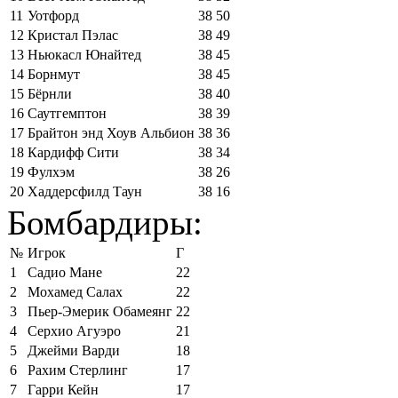
11
Уотфорд
38
50
12
Кристал Пэлас
38
49
13
Ньюкасл Юнайтед
38
45
14
Борнмут
38
45
15
Бёрнли
38
40
16
Саутгемптон
38
39
17
Брайтон энд Хоув Альбион
38
36
18
Кардифф Сити
38
34
19
Фулхэм
38
26
20
Хаддерсфилд Таун
38
16
Бомбардиры:
№
Игрок
Г
1
Садио Мане
22
2
Мохамед Салах
22
3
Пьер-Эмерик Обамеянг
22
4
Серхио Агуэро
21
5
Джейми Варди
18
6
Рахим Стерлинг
17
7
Гарри Кейн
17