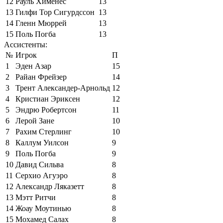
12
Рауль Хименес
13
13
Гилфи Тор Сигурдссон
13
14
Гленн Мюррей
13
15
Поль Погба
13
Ассистенты:
№
Игрок
П
1
Эден Азар
15
2
Райан Фрейзер
14
3
Трент Александер-Арнольд
12
4
Кристиан Эриксен
12
5
Эндрю Робертсон
11
6
Лерой Зане
10
7
Рахим Стерлинг
10
8
Каллум Уилсон
9
9
Поль Погба
9
10
Давид Сильва
8
11
Серхио Агуэро
8
12
Александр Ляказетт
8
13
Мэтт Ритчи
8
14
Жоау Моутинью
8
15
Мохамед Салах
8