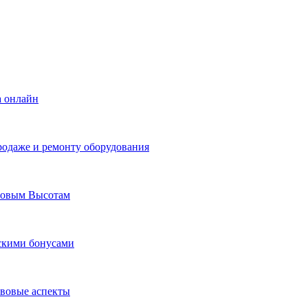
а онлайн
родаже и ремонту оборудования
Новым Высотам
ескими бонусами
авовые аспекты