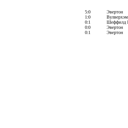
5:0
Эвертон
1:0
Вулверхэм
0:1
Шеффилд 
0:0
Эвертон
0:1
Эвертон