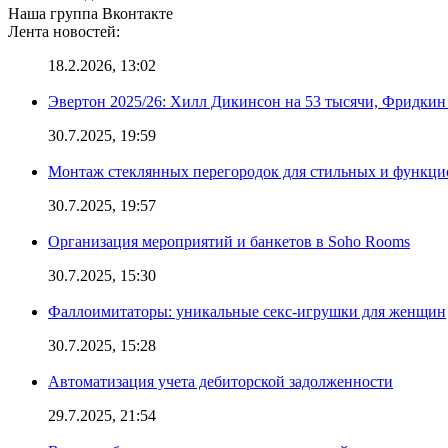
Наша группа Вконтакте
Лента новостей:
18.2.2026, 13:02
Эвертон 2025/26: Хилл Дикинсон на 53 тысячи, Фридкин
30.7.2025, 19:59
Монтаж стеклянных перегородок для стильных и функци
30.7.2025, 19:57
Организация мероприятий и банкетов в Soho Rooms
30.7.2025, 15:30
Фаллоимитаторы: уникальные секс-игрушки для женщин
30.7.2025, 15:28
Автоматизация учета дебиторской задолженности
29.7.2025, 21:54