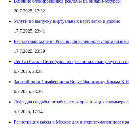
Влияние блокировщиков рекламы на онлайн-ресурсы
20.7.2025, 17:32
Услуги по выпуску виртуальных карт: легко и удобно
17.7.2025, 23:41
Бесплатный хостинг Россия для успешного старта бизнес
17.7.2025, 23:39
ЛенГаз Санкт-Петербург: профессиональные услуги по п
6.7.2025, 23:38
Застройщики Симферополя Ведут Экономику Крыма К 
6.7.2025, 23:36
Лофт для свадьбы: незабываемая организация с коммерч
5.7.2025, 17:14
Регистрация кассы в Москве для интернет-магазинов: пр