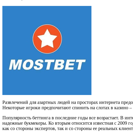
Развлечений для азартных людей на просторах интернета предо
Некоторые игроки предпочитают спинить на слотах в казино – э
Популярность беттинга в последние годы все возрастает. В и
надежные букмекеры. Ко вторым относится известная с 2009 го
как со стороны экспертов, так и со стороны ее реальных клиент