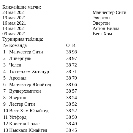
Ближайшие матчи:
23 мая 2021
Манчестер Сити
19 мая 2021
Эвертон
16 мая 2021
Эвертон
13 мая 2021
Астон Вилла
09 мая 2021
Вест Хэм
Турнирная таблица:
№
Команда
О
И
1
Манчестер Сити
38
98
2
Ливерпуль
38
97
3
Челси
38
72
4
Тоттенхэм Хотспур
38
71
5
Арсенал
38
70
6
Манчестер Юнайтед
38
66
7
Вулверхэмптон
38
57
8
Эвертон
38
54
9
Лестер Сити
38
52
10
Вест Хэм Юнайтед
38
52
11
Уотфорд
38
50
12
Кристал Пэлас
38
49
13
Ньюкасл Юнайтед
38
45