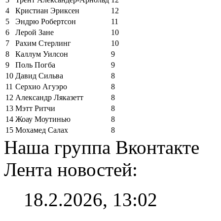
4
Кристиан Эриксен
12
5
Эндрю Робертсон
11
6
Лерой Зане
10
7
Рахим Стерлинг
10
8
Каллум Уилсон
9
9
Поль Погба
9
10
Давид Сильва
8
11
Серхио Агуэро
8
12
Александр Ляказетт
8
13
Мэтт Ритчи
8
14
Жоау Моутинью
8
15
Мохамед Салах
8
Наша группа Вконтакте
Лента новостей:
18.2.2026, 13:02