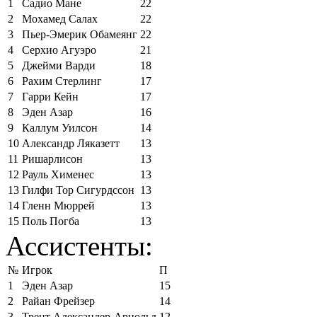
1
Садио Мане
22
2
Мохамед Салах
22
3
Пьер-Эмерик Обамеянг
22
4
Серхио Агуэро
21
5
Джейми Варди
18
6
Рахим Стерлинг
17
7
Гарри Кейн
17
8
Эден Азар
16
9
Каллум Уилсон
14
10
Александр Ляказетт
13
11
Ришарлисон
13
12
Рауль Хименес
13
13
Гилфи Тор Сигурдссон
13
14
Гленн Мюррей
13
15
Поль Погба
13
Ассистенты:
№
Игрок
П
1
Эден Азар
15
2
Райан Фрейзер
14
3
Трент Александер-Арнольд
12