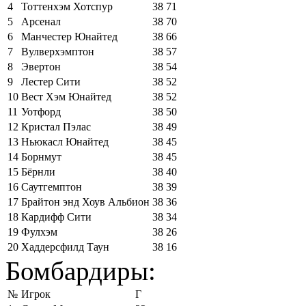
4
Тоттенхэм Хотспур
38
71
5
Арсенал
38
70
6
Манчестер Юнайтед
38
66
7
Вулверхэмптон
38
57
8
Эвертон
38
54
9
Лестер Сити
38
52
10
Вест Хэм Юнайтед
38
52
11
Уотфорд
38
50
12
Кристал Пэлас
38
49
13
Ньюкасл Юнайтед
38
45
14
Борнмут
38
45
15
Бёрнли
38
40
16
Саутгемптон
38
39
17
Брайтон энд Хоув Альбион
38
36
18
Кардифф Сити
38
34
19
Фулхэм
38
26
20
Хаддерсфилд Таун
38
16
Бомбардиры:
№
Игрок
Г