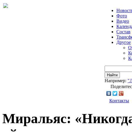
Новост
Фото
Видео
Календ
Состав
Трансф
Другое
О
К
К
Найти
Например:
"
Поделитес
Контакты
Миральяс: «Никогда 