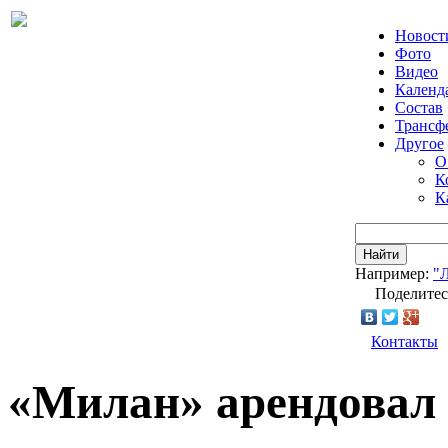
Новост
Фото
Видео
Календ
Состав
Трансф
Другое
О
К
К
Найти
Например:
"
Поделитес
Контакты
«Милан» арендовал 