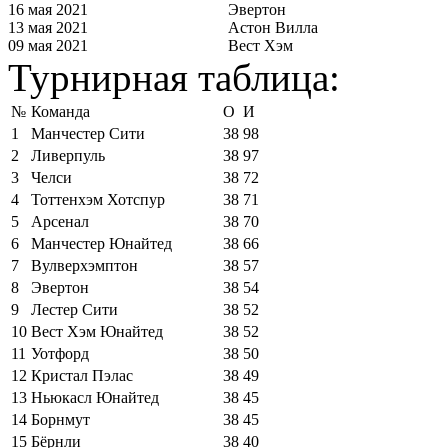
16 мая 2021
Эвертон
13 мая 2021
Астон Вилла
09 мая 2021
Вест Хэм
Турнирная таблица:
№
Команда
О
И
1
Манчестер Сити
38
98
2
Ливерпуль
38
97
3
Челси
38
72
4
Тоттенхэм Хотспур
38
71
5
Арсенал
38
70
6
Манчестер Юнайтед
38
66
7
Вулверхэмптон
38
57
8
Эвертон
38
54
9
Лестер Сити
38
52
10
Вест Хэм Юнайтед
38
52
11
Уотфорд
38
50
12
Кристал Пэлас
38
49
13
Ньюкасл Юнайтед
38
45
14
Борнмут
38
45
15
Бёрнли
38
40