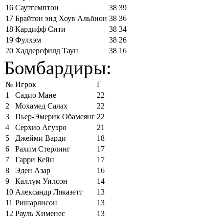
16
Саутгемптон
38
39
17
Брайтон энд Хоув Альбион
38
36
18
Кардифф Сити
38
34
19
Фулхэм
38
26
20
Хаддерсфилд Таун
38
16
Бомбардиры:
№
Игрок
Г
1
Садио Мане
22
2
Мохамед Салах
22
3
Пьер-Эмерик Обамеянг
22
4
Серхио Агуэро
21
5
Джейми Варди
18
6
Рахим Стерлинг
17
7
Гарри Кейн
17
8
Эден Азар
16
9
Каллум Уилсон
14
10
Александр Ляказетт
13
11
Ришарлисон
13
12
Рауль Хименес
13