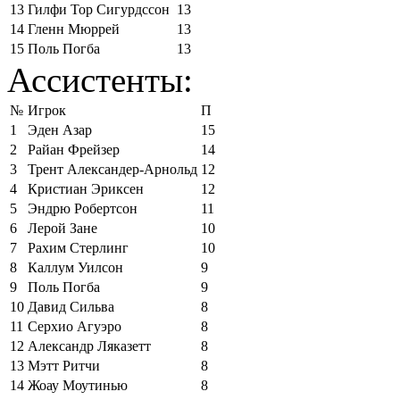
13
Гилфи Тор Сигурдссон
13
14
Гленн Мюррей
13
15
Поль Погба
13
Ассистенты:
№
Игрок
П
1
Эден Азар
15
2
Райан Фрейзер
14
3
Трент Александер-Арнольд
12
4
Кристиан Эриксен
12
5
Эндрю Робертсон
11
6
Лерой Зане
10
7
Рахим Стерлинг
10
8
Каллум Уилсон
9
9
Поль Погба
9
10
Давид Сильва
8
11
Серхио Агуэро
8
12
Александр Ляказетт
8
13
Мэтт Ритчи
8
14
Жоау Моутинью
8