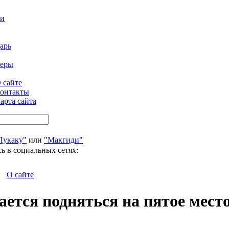
ти
арь
феры
 сайте
онтакты
арта сайта
Лукаку"
или
"Макгиди"
ь в социальных сетях:
О сайте
ется подняться на пятое место