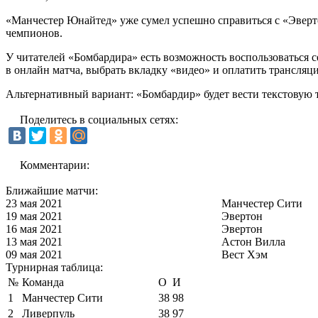
«Манчестер Юнайтед» уже сумел успешно справиться с «Эверто
чемпионов.
У читателей «Бомбардира» есть возможность воспользоваться 
в онлайн матча, выбрать вкладку «видео» и оплатить трансля
Альтернативный вариант: «Бомбардир» будет вести текстовую т
Поделитесь в социальных сетях:
Комментарии:
Ближайшие матчи:
23 мая 2021
Манчестер Сити
19 мая 2021
Эвертон
16 мая 2021
Эвертон
13 мая 2021
Астон Вилла
09 мая 2021
Вест Хэм
Турнирная таблица:
№
Команда
О
И
1
Манчестер Сити
38
98
2
Ливерпуль
38
97