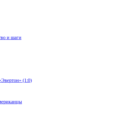
тво и шаги
«Эвертон» (1:0)
американцы