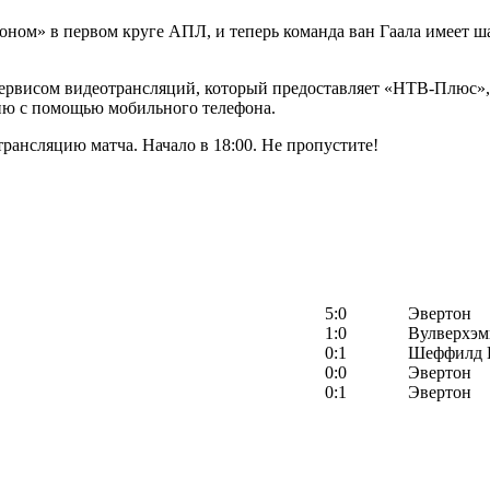
ном» в первом круге АПЛ, и теперь команда ван Гаала имеет ша
сервисом видеотрансляций, который предоставляет «НТВ-Плюс», 
цию с помощью мобильного телефона.
рансляцию матча. Начало в 18:00. Не пропустите!
5:0
Эвертон
1:0
Вулверхэм
0:1
Шеффилд 
0:0
Эвертон
0:1
Эвертон