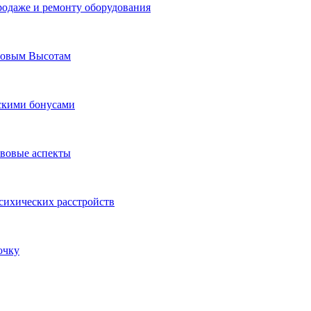
родаже и ремонту оборудования
Новым Высотам
ескими бонусами
авовые аспекты
сихических расстройств
очку