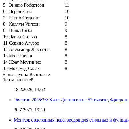
5
Эндрю Робертсон
11
6
Лерой Зане
10
7
Рахим Стерлинг
10
8
Каллум Уилсон
9
9
Поль Погба
9
10
Давид Сильва
8
11
Серхио Агуэро
8
12
Александр Ляказетт
8
13
Мэтт Ритчи
8
14
Жоау Моутинью
8
15
Мохамед Салах
8
Наша группа Вконтакте
Лента новостей:
18.2.2026, 13:02
Эвертон 2025/26: Хилл Дикинсон на 53 тысячи, Фридкин
30.7.2025, 19:59
Монтаж стеклянных перегородок для стильных и функци