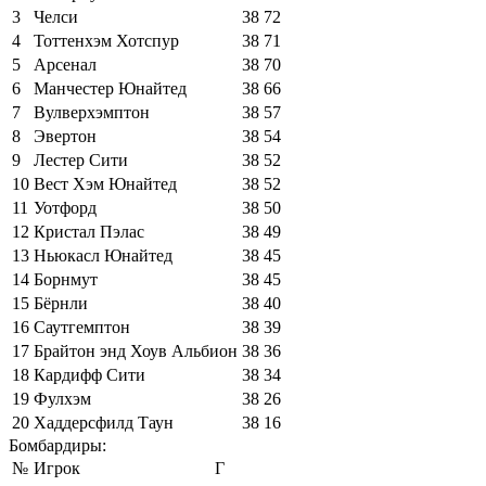
3
Челси
38
72
4
Тоттенхэм Хотспур
38
71
5
Арсенал
38
70
6
Манчестер Юнайтед
38
66
7
Вулверхэмптон
38
57
8
Эвертон
38
54
9
Лестер Сити
38
52
10
Вест Хэм Юнайтед
38
52
11
Уотфорд
38
50
12
Кристал Пэлас
38
49
13
Ньюкасл Юнайтед
38
45
14
Борнмут
38
45
15
Бёрнли
38
40
16
Саутгемптон
38
39
17
Брайтон энд Хоув Альбион
38
36
18
Кардифф Сити
38
34
19
Фулхэм
38
26
20
Хаддерсфилд Таун
38
16
Бомбардиры:
№
Игрок
Г