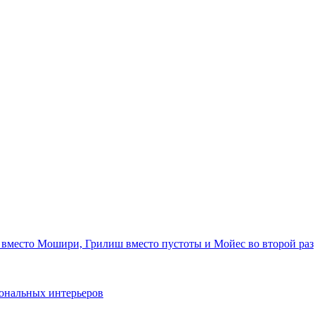
 вместо Мошири, Грилиш вместо пустоты и Мойес во второй раз
ональных интерьеров