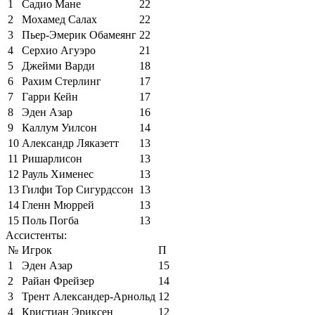
1
Садио Мане
22
2
Мохамед Салах
22
3
Пьер-Эмерик Обамеянг
22
4
Серхио Агуэро
21
5
Джейми Варди
18
6
Рахим Стерлинг
17
7
Гарри Кейн
17
8
Эден Азар
16
9
Каллум Уилсон
14
10
Александр Ляказетт
13
11
Ришарлисон
13
12
Рауль Хименес
13
13
Гилфи Тор Сигурдссон
13
14
Гленн Мюррей
13
15
Поль Погба
13
Ассистенты:
№
Игрок
П
1
Эден Азар
15
2
Райан Фрейзер
14
3
Трент Александер-Арнольд
12
4
Кристиан Эриксен
12