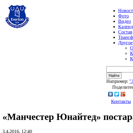
Новос
Фото
Видео
Календ
Состав
Транс
Другое
О
К
К
Найти
Например:
"
Поделитес
Контакты
«Манчестер Юнайтед» постара
3.4.2016, 12:40