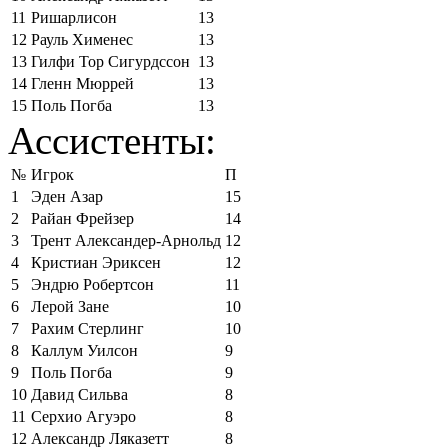
11
Ришарлисон
13
12
Рауль Хименес
13
13
Гилфи Тор Сигурдссон
13
14
Гленн Мюррей
13
15
Поль Погба
13
Ассистенты:
№
Игрок
П
1
Эден Азар
15
2
Райан Фрейзер
14
3
Трент Александер-Арнольд
12
4
Кристиан Эриксен
12
5
Эндрю Робертсон
11
6
Лерой Зане
10
7
Рахим Стерлинг
10
8
Каллум Уилсон
9
9
Поль Погба
9
10
Давид Сильва
8
11
Серхио Агуэро
8
12
Александр Ляказетт
8