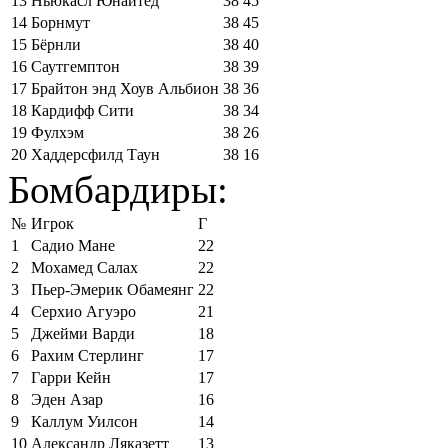
13
Ньюкасл Юнайтед
38
45
14
Борнмут
38
45
15
Бёрнли
38
40
16
Саутгемптон
38
39
17
Брайтон энд Хоув Альбион
38
36
18
Кардифф Сити
38
34
19
Фулхэм
38
26
20
Хаддерсфилд Таун
38
16
Бомбардиры:
№
Игрок
Г
1
Садио Мане
22
2
Мохамед Салах
22
3
Пьер-Эмерик Обамеянг
22
4
Серхио Агуэро
21
5
Джейми Варди
18
6
Рахим Стерлинг
17
7
Гарри Кейн
17
8
Эден Азар
16
9
Каллум Уилсон
14
10
Александр Ляказетт
13