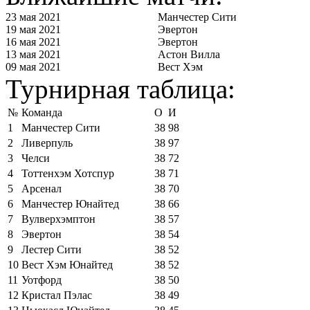
23 мая 2021
Манчестер Сити
19 мая 2021
Эвертон
16 мая 2021
Эвертон
13 мая 2021
Астон Вилла
09 мая 2021
Вест Хэм
Турнирная таблица:
№
Команда
О
И
1
Манчестер Сити
38
98
2
Ливерпуль
38
97
3
Челси
38
72
4
Тоттенхэм Хотспур
38
71
5
Арсенал
38
70
6
Манчестер Юнайтед
38
66
7
Вулверхэмптон
38
57
8
Эвертон
38
54
9
Лестер Сити
38
52
10
Вест Хэм Юнайтед
38
52
11
Уотфорд
38
50
12
Кристал Пэлас
38
49