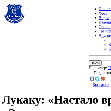
Новос
Фото
Видео
Календ
Состав
Транс
Другое
О
К
К
Найти
Например:
"
Поделитес
Контакты
Лукаку: «Настало в