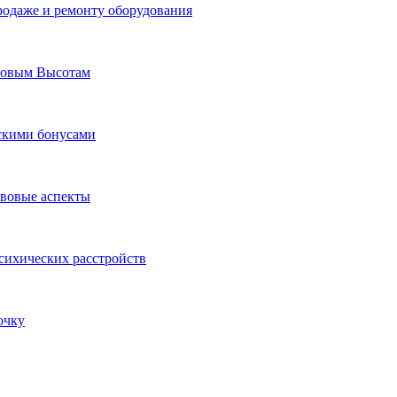
родаже и ремонту оборудования
Новым Высотам
ескими бонусами
авовые аспекты
сихических расстройств
очку