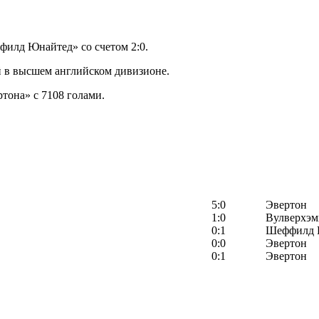
филд Юнайтед» со счетом 2:0.
й в высшем английском дивизионе.
ртона» с 7108 голами.
5:0
Эвертон
1:0
Вулверхэм
0:1
Шеффилд 
0:0
Эвертон
0:1
Эвертон