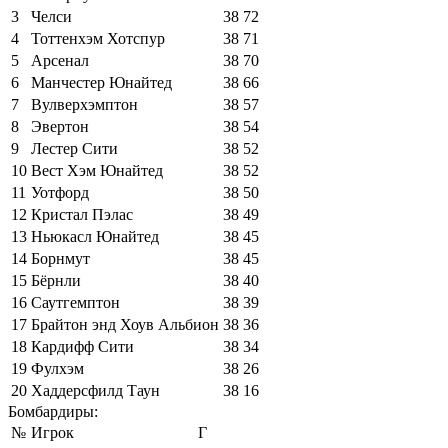
3
Челси
38
72
4
Тоттенхэм Хотспур
38
71
5
Арсенал
38
70
6
Манчестер Юнайтед
38
66
7
Вулверхэмптон
38
57
8
Эвертон
38
54
9
Лестер Сити
38
52
10
Вест Хэм Юнайтед
38
52
11
Уотфорд
38
50
12
Кристал Пэлас
38
49
13
Ньюкасл Юнайтед
38
45
14
Борнмут
38
45
15
Бёрнли
38
40
16
Саутгемптон
38
39
17
Брайтон энд Хоув Альбион
38
36
18
Кардифф Сити
38
34
19
Фулхэм
38
26
20
Хаддерсфилд Таун
38
16
Бомбардиры:
№
Игрок
Г