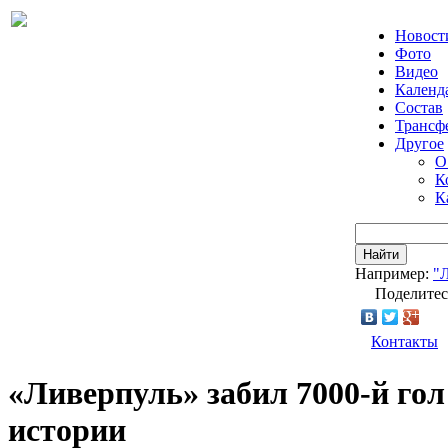
Новост
Фото
Видео
Календ
Состав
Трансф
Другое
О
К
К
Найти
Например:
"
Поделитес
Контакты
«Ливерпуль» забил 7000-й гол
истории