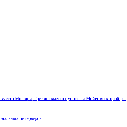
 вместо Мошири, Грилиш вместо пустоты и Мойес во второй раз
ональных интерьеров