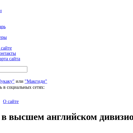
и
арь
еры
 сайте
онтакты
арта сайта
Лукаку"
или
"Макгиди"
ь в социальных сетях:
О сайте
 в высшем английском дивизион