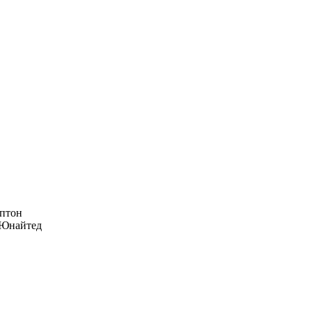
птон
Юнайтед