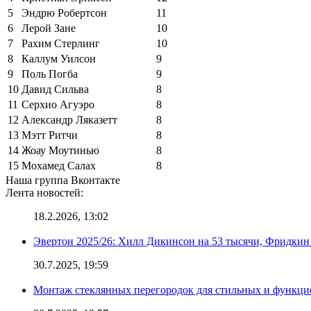
5
Эндрю Робертсон
11
6
Лерой Зане
10
7
Рахим Стерлинг
10
8
Каллум Уилсон
9
9
Поль Погба
9
10
Давид Сильва
8
11
Серхио Агуэро
8
12
Александр Ляказетт
8
13
Мэтт Ритчи
8
14
Жоау Моутинью
8
15
Мохамед Салах
8
Наша группа Вконтакте
Лента новостей:
18.2.2026, 13:02
Эвертон 2025/26: Хилл Дикинсон на 53 тысячи, Фридкин
30.7.2025, 19:59
Монтаж стеклянных перегородок для стильных и функци