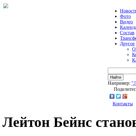
Новост
Фото
Видео
Календ
Состав
Трансф
Другое
О
К
К
Найти
Например:
"
Поделитес
Контакты
Лейтон Бейнс стано