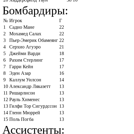
Бомбардиры:
№
Игрок
Г
1
Садио Мане
22
2
Мохамед Салах
22
3
Пьер-Эмерик Обамеянг
22
4
Серхио Агуэро
21
5
Джейми Варди
18
6
Рахим Стерлинг
17
7
Гарри Кейн
17
8
Эден Азар
16
9
Каллум Уилсон
14
10
Александр Ляказетт
13
11
Ришарлисон
13
12
Рауль Хименес
13
13
Гилфи Тор Сигурдссон
13
14
Гленн Мюррей
13
15
Поль Погба
13
Ассистенты: