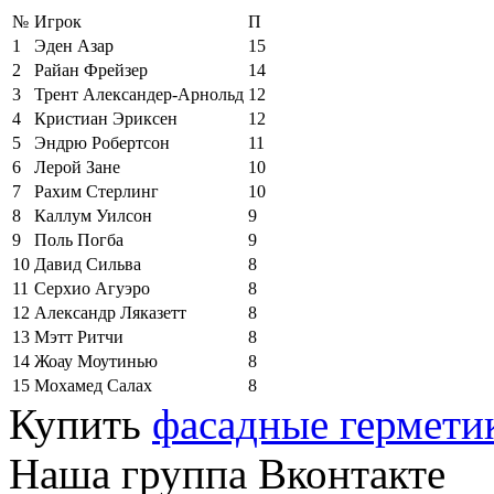
№
Игрок
П
1
Эден Азар
15
2
Райан Фрейзер
14
3
Трент Александер-Арнольд
12
4
Кристиан Эриксен
12
5
Эндрю Робертсон
11
6
Лерой Зане
10
7
Рахим Стерлинг
10
8
Каллум Уилсон
9
9
Поль Погба
9
10
Давид Сильва
8
11
Серхио Агуэро
8
12
Александр Ляказетт
8
13
Мэтт Ритчи
8
14
Жоау Моутинью
8
15
Мохамед Салах
8
Купить
фасадные гермети
Наша группа Вконтакте