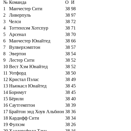
№
Команда
О
И
1
Манчестер Сити
38
98
2
Ливерпуль
38
97
3
Челси
38
72
4
Тоттенхэм Хотспур
38
71
5
Арсенал
38
70
6
Манчестер Юнайтед
38
66
7
Вулверхэмптон
38
57
8
Эвертон
38
54
9
Лестер Сити
38
52
10
Вест Хэм Юнайтед
38
52
11
Уотфорд
38
50
12
Кристал Пэлас
38
49
13
Ньюкасл Юнайтед
38
45
14
Борнмут
38
45
15
Бёрнли
38
40
16
Саутгемптон
38
39
17
Брайтон энд Хоув Альбион
38
36
18
Кардифф Сити
38
34
19
Фулхэм
38
26
20
Хаддерсфилд Таун
38
16