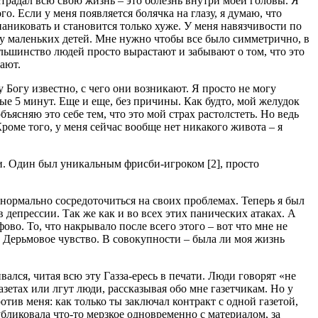
страдал всю свою жизнь – это болезнь внутри моей головы. Я
го. Если у меня появляется болячка на глазу, я думаю, что
паниковать и становится только хуже. У меня навязчивости по
 у маленьких детей. Мне нужно чтобы все было симметрично, в
льшинство людей просто вырастают и забывают о том, что это
тают.
Богу известно, с чего они возникают. Я просто не могу
ые 5 минут. Еще и еще, без причины. Как будто, мой желудок
объясняю это себе тем, что это мой страх растолстеть. Но ведь
Кроме того, у меня сейчас вообще нет никакого живота – я
и. Один был уникальным фрисби-игроком [2], просто
г нормально сосредоточиться на своих проблемах. Теперь я был
 депрессии. Так же как и во всех этих панических атаках. А
ово. То, что накрывало после всего этого – вот что мне не
. Дерьмовое чувство. В совокупности – была ли моя жизнь
лся, читая всю эту Газза-ересь в печати. Люди говорят «не
газетах или лгут люди, рассказывая обо мне газетчикам. Но у
тив меня: как только ты заключал контракт с одной газетой,
убликовала что-то мерзкое одновременно с материалом, за