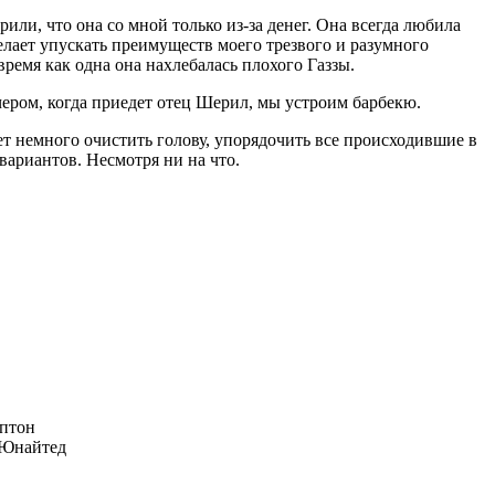
или, что она со мной только из-за денег. Она всегда любила
желает упускать преимуществ моего трезвого и разумного
время как одна она нахлебалась плохого Газзы.
ечером, когда приедет отец Шерил, мы устроим барбекю.
ет немного очистить голову, упорядочить все происходившие в
з вариантов. Несмотря ни на что.
птон
Юнайтед