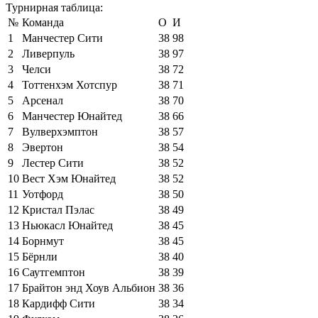
Турнирная таблица:
№
Команда
О
И
1
Манчестер Сити
38
98
2
Ливерпуль
38
97
3
Челси
38
72
4
Тоттенхэм Хотспур
38
71
5
Арсенал
38
70
6
Манчестер Юнайтед
38
66
7
Вулверхэмптон
38
57
8
Эвертон
38
54
9
Лестер Сити
38
52
10
Вест Хэм Юнайтед
38
52
11
Уотфорд
38
50
12
Кристал Пэлас
38
49
13
Ньюкасл Юнайтед
38
45
14
Борнмут
38
45
15
Бёрнли
38
40
16
Саутгемптон
38
39
17
Брайтон энд Хоув Альбион
38
36
18
Кардифф Сити
38
34