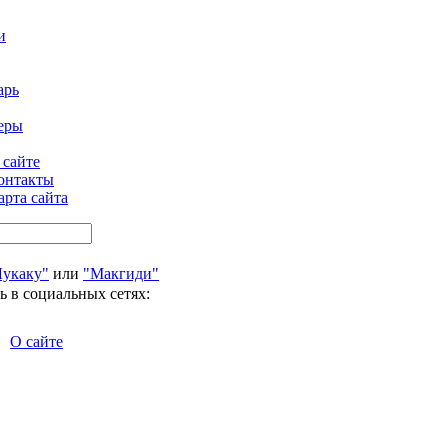
и
арь
еры
 сайте
онтакты
арта сайта
Лукаку"
или
"Макгиди"
ь в социальных сетях:
О сайте