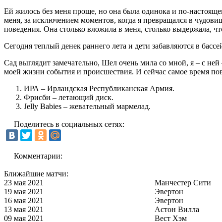
Ей жилось без меня проще, но она была одинока и по-настоящему
меня, за исключением моментов, когда я превращался в чудовищ
поведения. Она столько вложила в меня, столько выдержала, чт
Сегодня теплый денек раннего лета и дети забавляются в бассей
Сад выглядит замечательно, Шел очень мила со мной, я – с не
моей жизни события и происшествия. И сейчас самое время пове
ИРА – Ирландская Республиканская Армия.
Фрисби – летающий диск.
Jelly Babies – жевательный мармелад.
Поделитесь в социальных сетях:
Комментарии:
Ближайшие матчи:
23 мая 2021
Манчестер Сити
19 мая 2021
Эвертон
16 мая 2021
Эвертон
13 мая 2021
Астон Вилла
09 мая 2021
Вест Хэм