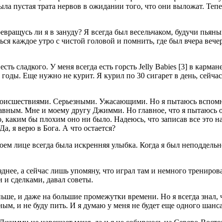
ыла пустая трата нервов в ожидании того, что они выложат. Тепе
евращусь ли я в зануду? Я всегда был весельчаком, будучи пьяным
я каждое утро с чистой головой и помнить, где был вчера вечером
ть сладкого. У меня всегда есть горсть Jelly Babies [3] в карман
ды. Еще нужно не курит. Я курил по 30 сигарет в день, сейчас
оисшествиями. Серьезными. Ужасающими. Но я пытаюсь вспомни
бавным. Мне и моему другу Джимми. Но главное, что я пытаюсь оп
о, каким бы плохим оно ни было. Надеюсь, что записав все это н
, я верю в Бога. А что остается?
 моем лице всегда была искренняя улыбка. Когда я был неподдельн
нее, а сейчас лишь упомяну, что играл там и немного тренирова
и и сделками, давал советы.
аньше, и даже на большие промежутки времени. Но я всегда знал, 
ным, и не буду пить. И я думаю у меня не будет еще одного шанса,