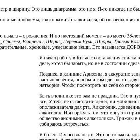
етр в ширину. Это лишь диаграмма, это не я. Я-то никогда не бы
 основные проблемы, с которыми я сталкивался, обозначены 
 начала – с рождения. И по настоящий момент – до моего 36-ле
 Спазмы, Встреча с Шерил, Перелом Руки, Шпоры, Травма Коле
Отвратительные, хреновые, ужасающие вещи. Это называется
Я начал работу в Китае с составления списка
деле, хотел бы забыть, но не в состоянии сдела
Позднее, в клинике Аризоны, я аккуратно зап
частью лечения, но я бы и сам сделал это, дл
натворил. Чтобы посмотреть на себя со сторон
Быть в клинике это вам не праздник. Это в пу
все. У тебя не остается ни денег, ни мобильног
ополаскивателя для рта. Алкоголик, доведенны
алкоголик. И я горжусь тем, что могу это при
общество анонимных алкоголиков. Трижды в не
собираюсь встречаться.
Я болен. И я осознаю это. Это не только алког