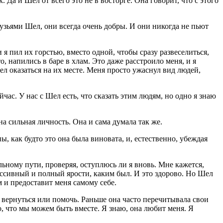
 Да и Шел от всего это не в восторге. Она говорит, что с этого
узьями Шел, они всегда очень добры. И они никогда не пьют
 пил их горстью, вместо одной, чтобы сразу развеселиться,
то, напились в баре в хлам. Это даже расстроило меня, и я
отел оказаться на их месте. Меня просто ужаснул вид людей,
йчас. У нас с Шел есть, что сказать этим людям, но одно я знаю
на сильная личность. Она и сама думала так же.
, как будто это она была виновата, и, естественно, убеждая
льному пути, проверяя, оступлюсь ли я вновь. Мне кажется,
рессивный и полный ярости, каким был. И это здорово. Но Шел
ом и предоставит меня самому себе.
ял вернуться или помочь. Раньше она часто перечитывала свои
о, что мы можем быть вместе. Я знаю, она любит меня. Я