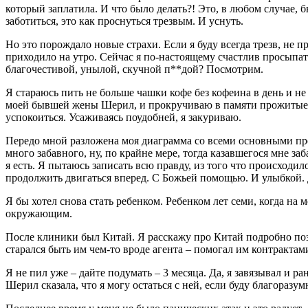
который заплатила. И что было делать?! Это, в любом случае, б
заботиться, это как проснуться трезвым. И уснуть.
Но это порождало новые страхи. Если я буду всегда трезв, не пр
приходило на утро. Сейчас я по-настоящему счастлив просыпатьс
благочестивой, унылой, скучной п**дой? Посмотрим.
Я стараюсь пить не больше чашки кофе без кофеина в день и не ес
моей бывшей жены Шерил, и прокручиваю в памяти прожитые го
успокоиться. Усаживаясь поудобней, я закуриваю.
Передо мной разложена моя диаграмма со всеми основными пр
много забавного, ну, по крайне мере, тогда казавшегося мне за
я есть. Я пытаюсь записать всю правду, из того что происходил
продолжить двигаться вперед. С Божьей помощью. И улыбкой. Да
Я бы хотел снова стать ребенком. Ребенком лет семи, когда на
окружающим.
После клиники был Китай. Я расскажу про Китай подробно позд
старался быть им чем-то вроде агента – помогал им контрактам
Я не пил уже – дайте подумать – 3 месяца. Да, я завязывал и р
Шерил сказала, что я могу остаться с ней, если буду благоразум