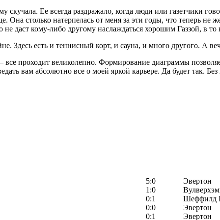
 скучала. Ее всегда раздражало, когда люди или газетчики говор
е. Она столько натерпелась от меня за эти годы, что теперь не 
о не даст кому-либо другому наслаждаться хорошим Газзой, в то 
не. Здесь есть и теннисный корт, и сауна, и много другого. А в
й – все проходит великолепно. Формирование диаграммы позволя
дать вам абсолютно все о моей яркой карьере. Да будет так. Бе
5:0
Эвертон
1:0
Вулверхэм
0:1
Шеффилд 
0:0
Эвертон
0:1
Эвертон