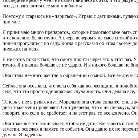
Последнее время у меня не было панических атак и это радует. 
всегда начинаются все мои проблемы.
Поэтому я стараюсь не «париться». Играю с детишками, гуляю 
при мне.
Я принимаю много препаратов, которые помогают мне быть спок
что, конечно, было глупо. А вчера вечером я не смог спокойно с
пошел прогуляться по саду. Когда я рассказал об этом своему до
похожих на меня.
Я не готов поклясться, что смогу пройти через это в этот раз. 
точно. Я никогда больше ее не ударю. И я никого больше не бил
Она стала немного жестче в обращении со мной. Все ее друзья б
Сейчас она осознала, что вела себя как все женщины в подобной
себя, что это просто однократная случайность. Она делала все,
Теперь у нее в руках кнут. Морально она стала сильнее, стала 
дети тоже меня проверяют. Они уверены, что я не сдержусь, вп
говорит, что если не сработает и на этот раз, то все кончено. 
Она тоже все это записывает, чтобы не дать себе забыть о том,
заметки, освежая в памяти те события. Она давно их не перечи
думаю. Я надеюсь.