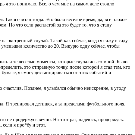
рь я это понимаю. Все, о чем мне на самом деле стоило
. Так я считал тогда. Это было веселое время, да, все плохое
. Но что если расплатой за это будет то, что я стану
е на экстренный случай. Такой как сейчас, когда я сижу в саду
 уменьшил количество до 20. Выкурю одну сейчас, чтобы
ть и те веселые моменты, которые случались со мной. Было
ределить, это отправную точку, после которой я стал тем, кто
а бумаге, я смогу дистанцироваться от этих событий и
о счастлив. Позднее, я улыбался обычно неискренне, в угоду
л. Я тренировал детишек, а за пределами футбольного поля,
что не продержусь вечно. На этот раз, надеюсь, продержусь.
 если я про*бу и этот.