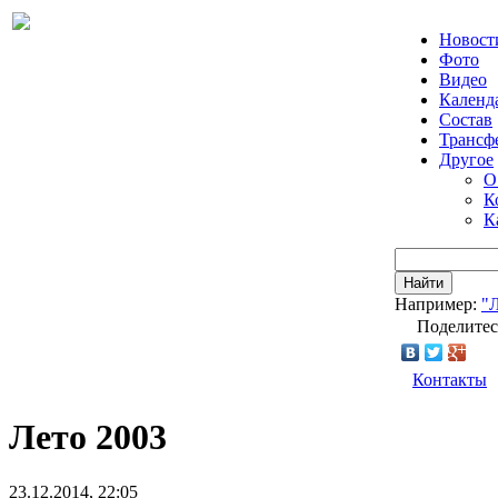
Новост
Фото
Видео
Календ
Состав
Трансф
Другое
О
К
К
Найти
Например:
"
Поделитес
Контакты
Лето 2003
23.12.2014, 22:05