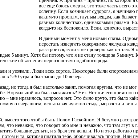
причина. А причина – причина, по которой я 
все еще боюсь смерти, это тоже часть всего это
ослепну. Если возникает судорога, я начинаю 
каким-то простым, глупым вещам, как бывает
равных количествах, одинаковыми рядами. Бо
когда-то их беспокоило. Если, конечно, вырас
В данный момент у меня новый спазм. Одному 
перестать извергать содержимое желудка кажд
расстроится, если я не проверю как он там. Я 
дые 5 минут. Хотя бы потому, что я не стану толще за 5 минут. 
огические объяснения нервозностям подобного рода.
жали и уезжали. Люди всех сортов. Некоторые были спортсменам
 в 5:30 утра и был занят до 10 вечера.
азад, но тогда я был настолько занят, помогая другим, что не мо
бе. Нормальной ли была моя жизнь? Нет. Нет ничего приятного в
ю – мне нравилось, вопросов нет. Это было круто, это было кайф
 помня о вчерашнем, испытывая чувство стыда, мерзости и вины
 вместо того чтобы быть Полом Гаскойном. Я безумно расстраива
ем, что неважно, что говорят обо мне и неважно, что там лгут в 
ить большие деньги, и я брал эти деньги. Но и это работало про
 потом и та, которая платила тебе, оборачивалась против. Или п