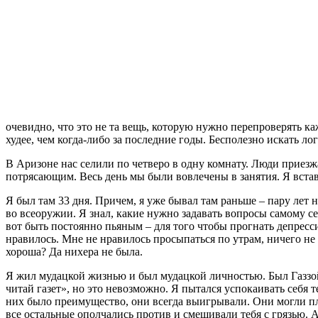
очевидно, что это не та вещь, которую нужно перепроверять каж
худее, чем когда-либо за последние годы. Бесполезно искать л
В Аризоне нас селили по четверо в одну комнату. Люди приез
потрясающим. Весь день мы были вовлечены в занятия. Я вставал
Я был там 33 дня. Причем, я уже бывал там раньше – пару лет н
во всеоружии. Я знал, какие нужно задавать вопросы самому се
вот быть постоянно пьяным – для того чтобы прогнать депресси
нравилось. Мне не нравилось просыпаться по утрам, ничего не
хороша? Да нихера не была.
Я жил мудацкой жизнью и был мудацкой личностью. Был Газзой,
читай газет», но это невозможно. Я пытался успокаивать себя т
них было преимущество, они всегда выигрывали. Они могли плат
все остальные ополчались против и смешивали тебя с грязью. А