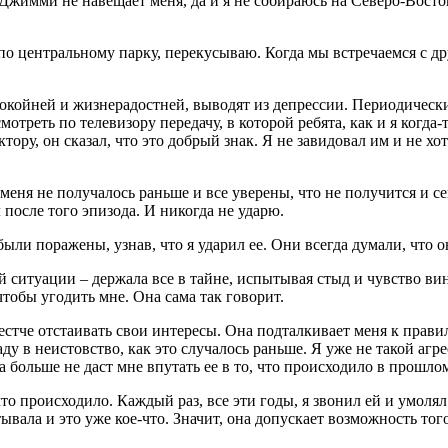
Джимми не навещает меня, да и я не собираюсь на Северо-Восток.
по центральному парку, перекусываю. Когда мы встречаемся с др
ойней и жизнерадостней, выводят из депрессии. Периодически я
мотреть по телевизору передачу, в которой ребята, как и я когда-
ктору, он сказал, что это добрый знак. Я не завидовал им и не х
У меня не получалось раньше и все уверены, что не получится и се
 после того эпизода. И никогда не ударю.
ыли поражены, узнав, что я ударил ее. Они всегда думали, что о
 ситуации – держала все в тайне, испытывая стыд и чувство вины
 чтобы угодить мне. Она сама так говорит.
жестче отстаивать свои интересы. Она подталкивает меня к прави
аду в неистовство, как это случалось раньше. Я уже не такой аг
Она больше не даст мне впутать ее в то, что происходило в прошл
 что происходило. Каждый раз, все эти годы, я звонил ей и умол
тывала и это уже кое-что. Значит, она допускает возможность тог