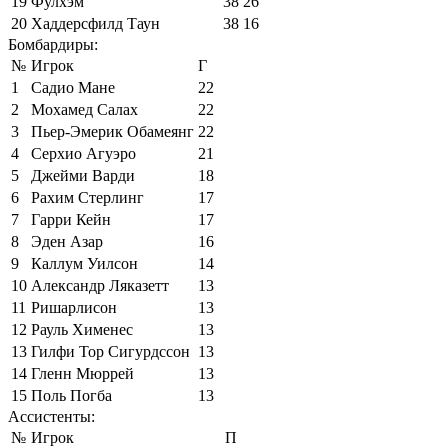
19
Фулхэм
38
26
20
Хаддерсфилд Таун
38
16
Бомбардиры:
№
Игрок
Г
1
Садио Мане
22
2
Мохамед Салах
22
3
Пьер-Эмерик Обамеянг
22
4
Серхио Агуэро
21
5
Джейми Варди
18
6
Рахим Стерлинг
17
7
Гарри Кейн
17
8
Эден Азар
16
9
Каллум Уилсон
14
10
Александр Ляказетт
13
11
Ришарлисон
13
12
Рауль Хименес
13
13
Гилфи Тор Сигурдссон
13
14
Гленн Мюррей
13
15
Поль Погба
13
Ассистенты:
№
Игрок
П