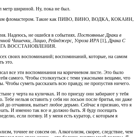
л метр шириной. Ну, пока не был.
цветным фломастером. Такие как ПИВО, ВИНО, ВОДКА, КОКАИН,
тия. Надеюсь, не ошибся в событиях.
Постоянные Драки в
нной Чашечки, Лацио, Рейнджерс, Угроза ИРА
[1],
Драка С
 ДОРОГА ВОССТАНОВЛЕНИЯ.
 всех своих воспоминаний; воспоминаний, которые, на самом
ть это.
исал все эти воспоминания на коричневом листе. Это было
я себя самого. Чтобы столкнуться с теми ужасными вещами, что
ы. Чтобы суметь рассказать всю правду, не пропустив ничего.
стыне у черта на куличках. И по приезду они забирают у тебя
о. Тебе нельзя оставить у себя ни лосьон после бритья, ни даже
й до отчаяния, выпьет любое дерьмо. Сейчас я признаю, что я
знать. И именно так все и должно быть. Я буду посещать
делю, если потяну. И у меня есть куратор, с которым я
олизм, точнее не совсем он. Алкоголизм, скорее, следствие, чем