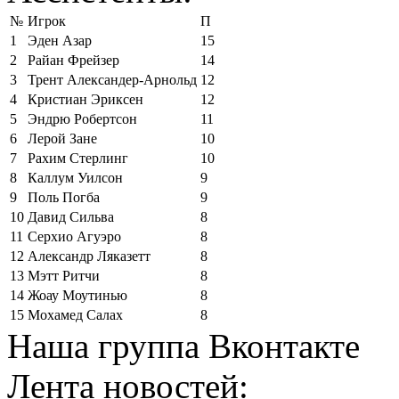
№
Игрок
П
1
Эден Азар
15
2
Райан Фрейзер
14
3
Трент Александер-Арнольд
12
4
Кристиан Эриксен
12
5
Эндрю Робертсон
11
6
Лерой Зане
10
7
Рахим Стерлинг
10
8
Каллум Уилсон
9
9
Поль Погба
9
10
Давид Сильва
8
11
Серхио Агуэро
8
12
Александр Ляказетт
8
13
Мэтт Ритчи
8
14
Жоау Моутинью
8
15
Мохамед Салах
8
Наша группа Вконтакте
Лента новостей: