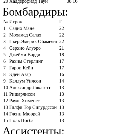
20
Хаддерсфилд Таун
38
16
Бомбардиры:
№
Игрок
Г
1
Садио Мане
22
2
Мохамед Салах
22
3
Пьер-Эмерик Обамеянг
22
4
Серхио Агуэро
21
5
Джейми Варди
18
6
Рахим Стерлинг
17
7
Гарри Кейн
17
8
Эден Азар
16
9
Каллум Уилсон
14
10
Александр Ляказетт
13
11
Ришарлисон
13
12
Рауль Хименес
13
13
Гилфи Тор Сигурдссон
13
14
Гленн Мюррей
13
15
Поль Погба
13
Ассистенты: