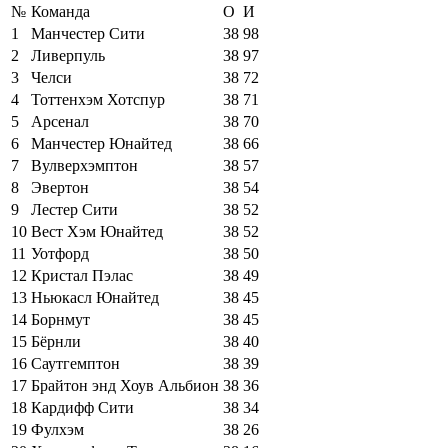
№
Команда
О
И
1
Манчестер Сити
38
98
2
Ливерпуль
38
97
3
Челси
38
72
4
Тоттенхэм Хотспур
38
71
5
Арсенал
38
70
6
Манчестер Юнайтед
38
66
7
Вулверхэмптон
38
57
8
Эвертон
38
54
9
Лестер Сити
38
52
10
Вест Хэм Юнайтед
38
52
11
Уотфорд
38
50
12
Кристал Пэлас
38
49
13
Ньюкасл Юнайтед
38
45
14
Борнмут
38
45
15
Бёрнли
38
40
16
Саутгемптон
38
39
17
Брайтон энд Хоув Альбион
38
36
18
Кардифф Сити
38
34
19
Фулхэм
38
26