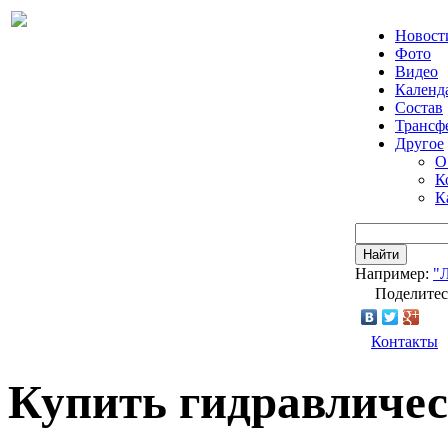
Новост
Фото
Видео
Календ
Состав
Трансф
Другое
О
К
К
Найти
Например:
"
Поделитес
Контакты
Купить гидравличе