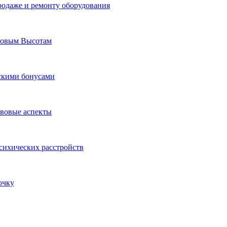
родаже и ремонту оборудования
Новым Высотам
ескими бонусами
авовые аспекты
сихических расстройств
очку