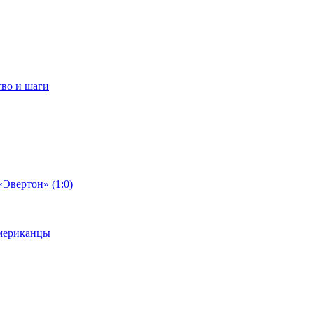
тво и шаги
«Эвертон» (1:0)
американцы