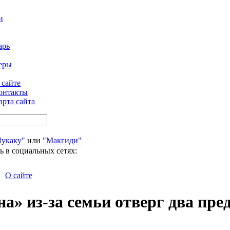
и
арь
еры
 сайте
онтакты
арта сайта
Лукаку"
или
"Макгиди"
ь в социальных сетях:
О сайте
на» из-за семьи отверг два пр