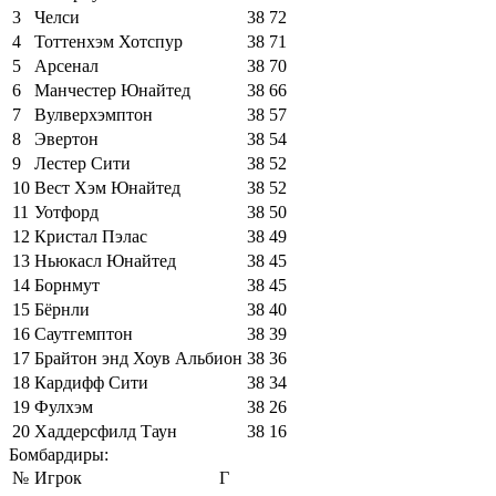
3
Челси
38
72
4
Тоттенхэм Хотспур
38
71
5
Арсенал
38
70
6
Манчестер Юнайтед
38
66
7
Вулверхэмптон
38
57
8
Эвертон
38
54
9
Лестер Сити
38
52
10
Вест Хэм Юнайтед
38
52
11
Уотфорд
38
50
12
Кристал Пэлас
38
49
13
Ньюкасл Юнайтед
38
45
14
Борнмут
38
45
15
Бёрнли
38
40
16
Саутгемптон
38
39
17
Брайтон энд Хоув Альбион
38
36
18
Кардифф Сити
38
34
19
Фулхэм
38
26
20
Хаддерсфилд Таун
38
16
Бомбардиры:
№
Игрок
Г