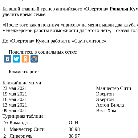
Бывший главный тренер английского «Эвертона»
Рональд Ку
уделить время семье.
«После того как я покинул «ирисок» на меня вышли два клуба 
менеджерской работы возможности для этого нет», – сказал гол
До «Эвертона» Куман работал в «Саутгемптоне».
Поделитесь в социальных сетях:
Комментарии:
Ближайшие матчи:
23 мая 2021
Манчестер Сити
19 мая 2021
Эвертон
16 мая 2021
Эвертон
13 мая 2021
Астон Вилла
09 мая 2021
Вест Хэм
Турнирная таблица:
№
Команда
О
И
1
Манчестер Сити
38
98
2
Ливерпуль
38
97