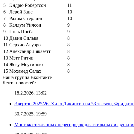
5
Эндрю Робертсон
11
6
Лерой Зане
10
7
Рахим Стерлинг
10
8
Каллум Уилсон
9
9
Поль Погба
9
10
Давид Сильва
8
11
Серхио Агуэро
8
12
Александр Ляказетт
8
13
Мэтт Ритчи
8
14
Жоау Моутинью
8
15
Мохамед Салах
8
Наша группа Вконтакте
Лента новостей:
18.2.2026, 13:02
Эвертон 2025/26: Хилл Дикинсон на 53 тысячи, Фридкин
30.7.2025, 19:59
Монтаж стеклянных перегородок для стильных и функци