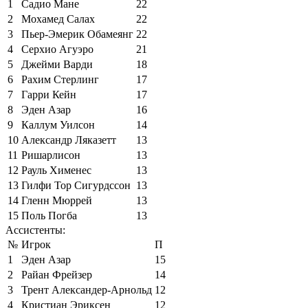
1
Садио Мане
22
2
Мохамед Салах
22
3
Пьер-Эмерик Обамеянг
22
4
Серхио Агуэро
21
5
Джейми Варди
18
6
Рахим Стерлинг
17
7
Гарри Кейн
17
8
Эден Азар
16
9
Каллум Уилсон
14
10
Александр Ляказетт
13
11
Ришарлисон
13
12
Рауль Хименес
13
13
Гилфи Тор Сигурдссон
13
14
Гленн Мюррей
13
15
Поль Погба
13
Ассистенты:
№
Игрок
П
1
Эден Азар
15
2
Райан Фрейзер
14
3
Трент Александер-Арнольд
12
4
Кристиан Эриксен
12