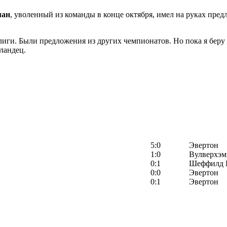
ман
, уволенный из команды в конце октября, имел на руках пред
лиги. Были предложения из других чемпионатов. Но пока я беру 
ландец.
5:0
Эвертон
1:0
Вулверхэм
0:1
Шеффилд 
0:0
Эвертон
0:1
Эвертон