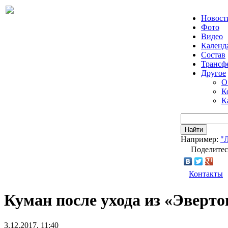
Новост
Фото
Видео
Календ
Состав
Трансф
Другое
О
К
К
Найти
Например:
"
Поделитес
Контакты
Куман после ухода из «Эверто
3.12.2017, 11:40