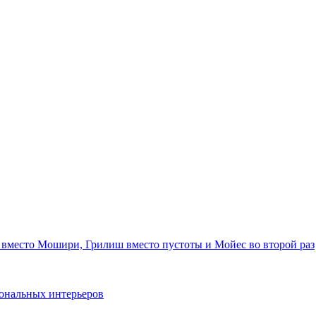
 вместо Мошири, Грилиш вместо пустоты и Мойес во второй раз
ональных интерьеров