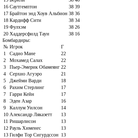
16
Саутгемптон
38
39
17
Брайтон энд Хоув Альбион
38
36
18
Кардифф Сити
38
34
19
Фулхэм
38
26
20
Хаддерсфилд Таун
38
16
Бомбардиры:
№
Игрок
Г
1
Садио Мане
22
2
Мохамед Салах
22
3
Пьер-Эмерик Обамеянг
22
4
Серхио Агуэро
21
5
Джейми Варди
18
6
Рахим Стерлинг
17
7
Гарри Кейн
17
8
Эден Азар
16
9
Каллум Уилсон
14
10
Александр Ляказетт
13
11
Ришарлисон
13
12
Рауль Хименес
13
13
Гилфи Тор Сигурдссон
13