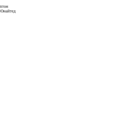
птон
Юнайтед