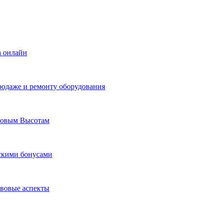
а онлайн
родаже и ремонту оборудования
Новым Высотам
ескими бонусами
авовые аспекты