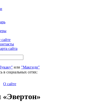
ти
арь
феры
 сайте
онтакты
арта сайта
Лукаку"
или
"Макгиди"
ь в социальных сетях:
О сайте
л «Эвертон»