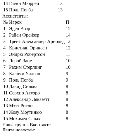
14
Гленн Мюррей
13
15
Поль Погба
13
Ассистенты:
№
Игрок
П
1
Эден Азар
15
2
Райан Фрейзер
14
3
Трент Александер-Арнольд
12
4
Кристиан Эриксен
12
5
Эндрю Робертсон
11
6
Лерой Зане
10
7
Рахим Стерлинг
10
8
Каллум Уилсон
9
9
Поль Погба
9
10
Давид Сильва
8
11
Серхио Агуэро
8
12
Александр Ляказетт
8
13
Мэтт Ритчи
8
14
Жоау Моутинью
8
15
Мохамед Салах
8
Наша группа Вконтакте
Лента новостей: