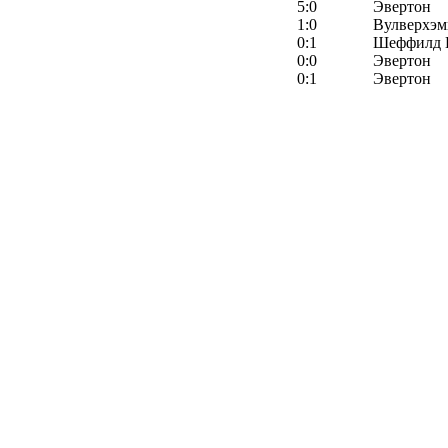
5:0
Эвертон
1:0
Вулверхэм
0:1
Шеффилд 
0:0
Эвертон
0:1
Эвертон