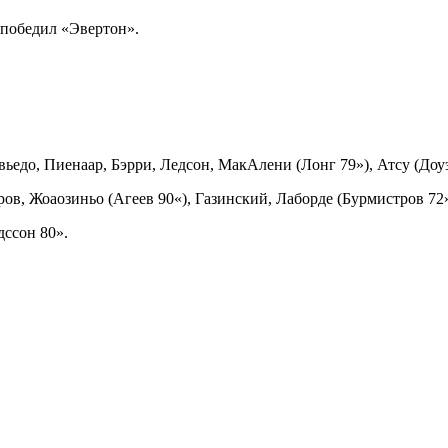
 победил «Эвертон».
вьедо, Пиенаар, Бэрри, Ледсон, МакАлени (Лонг 79»), Атсу (Доуэ
в, Жоаозиньо (Агеев 90«), Газинский, Лаборде (Бурмистров 72»
дссон 80».