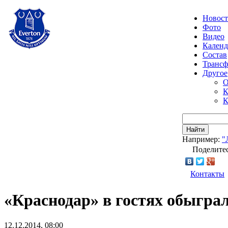
Новос
Фото
Видео
Календ
Состав
Транс
Другое
О
К
К
Найти
Например:
"
Поделитес
Контакты
«Краснодар» в гостях обыгра
12.12.2014, 08:00