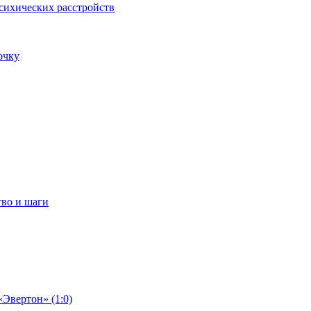
сихических расстройств
очку
тво и шаги
«Эвертон» (1:0)