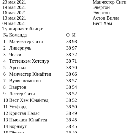
23 мая 2021
Манчестер Сити
19 мая 2021
Эвертон
16 мая 2021
Эвертон
13 мая 2021
Астон Вилла
09 мая 2021
Вест Хэм
Турнирная таблица:
№
Команда
О
И
1
Манчестер Сити
38
98
2
Ливерпуль
38
97
3
Челси
38
72
4
Тоттенхэм Хотспур
38
71
5
Арсенал
38
70
6
Манчестер Юнайтед
38
66
7
Вулверхэмптон
38
57
8
Эвертон
38
54
9
Лестер Сити
38
52
10
Вест Хэм Юнайтед
38
52
11
Уотфорд
38
50
12
Кристал Пэлас
38
49
13
Ньюкасл Юнайтед
38
45
14
Борнмут
38
45
15
Бёрнли
38
40