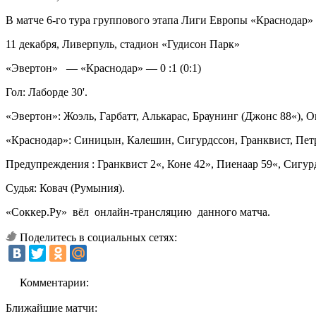
В матче 6-го тура группового этапа Лиги Европы «Краснодар»
11 декабря, Ливерпуль, стадион «Гудисон Парк»
«Эвертон» — «Краснодар» — 0 :1 (0:1)
Гол: Лаборде 30'.
«Эвертон»: Жоэль, Гарбатт, Алькарас, Браунинг (Джонс 88«), О
«Краснодар»: Синицын, Калешин, Сигурдссон, Гранквист, Петро
Предупреждения : Гранквист 2«, Коне 42», Пиенаар 59«, Сигур
Судья: Ковач (Румыния).
«Соккер.Ру» вёл онлайн-трансляцию данного матча.
Поделитесь в социальных сетях:
Комментарии:
Ближайшие матчи: