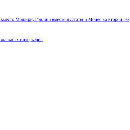
 вместо Мошири, Грилиш вместо пустоты и Мойес во второй раз
ональных интерьеров