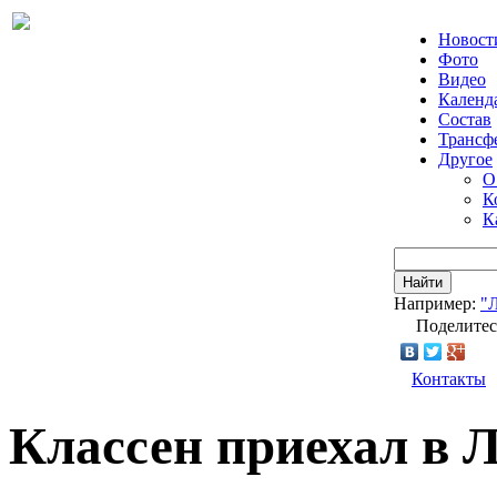
Новост
Фото
Видео
Календ
Состав
Трансф
Другое
О
К
К
Найти
Например:
"
Поделитес
Контакты
Классен приехал в 