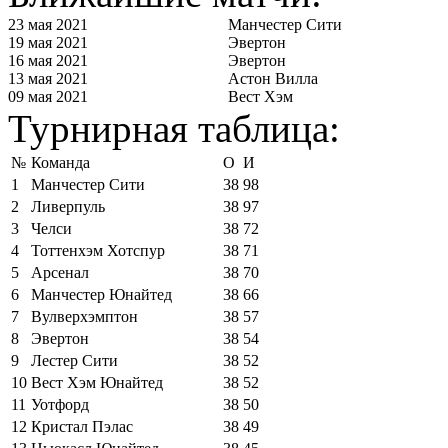
23 мая 2021
Манчестер Сити
19 мая 2021
Эвертон
16 мая 2021
Эвертон
13 мая 2021
Астон Вилла
09 мая 2021
Вест Хэм
Турнирная таблица:
№
Команда
О
И
1
Манчестер Сити
38
98
2
Ливерпуль
38
97
3
Челси
38
72
4
Тоттенхэм Хотспур
38
71
5
Арсенал
38
70
6
Манчестер Юнайтед
38
66
7
Вулверхэмптон
38
57
8
Эвертон
38
54
9
Лестер Сити
38
52
10
Вест Хэм Юнайтед
38
52
11
Уотфорд
38
50
12
Кристал Пэлас
38
49