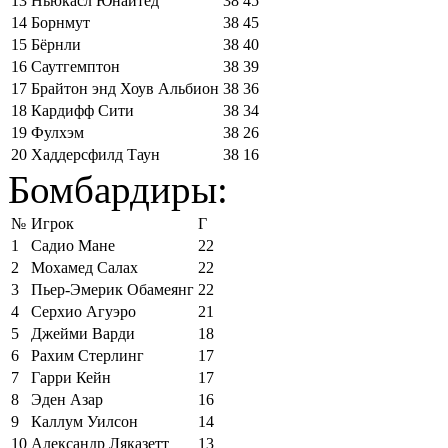
13
Ньюкасл Юнайтед
38
45
14
Борнмут
38
45
15
Бёрнли
38
40
16
Саутгемптон
38
39
17
Брайтон энд Хоув Альбион
38
36
18
Кардифф Сити
38
34
19
Фулхэм
38
26
20
Хаддерсфилд Таун
38
16
Бомбардиры:
№
Игрок
Г
1
Садио Мане
22
2
Мохамед Салах
22
3
Пьер-Эмерик Обамеянг
22
4
Серхио Агуэро
21
5
Джейми Варди
18
6
Рахим Стерлинг
17
7
Гарри Кейн
17
8
Эден Азар
16
9
Каллум Уилсон
14
10
Александр Ляказетт
13