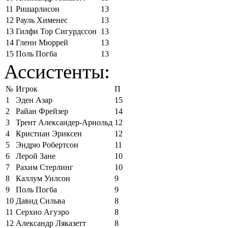
11
Ришарлисон
13
12
Рауль Хименес
13
13
Гилфи Тор Сигурдссон
13
14
Гленн Мюррей
13
15
Поль Погба
13
Ассистенты:
№
Игрок
П
1
Эден Азар
15
2
Райан Фрейзер
14
3
Трент Александер-Арнольд
12
4
Кристиан Эриксен
12
5
Эндрю Робертсон
11
6
Лерой Зане
10
7
Рахим Стерлинг
10
8
Каллум Уилсон
9
9
Поль Погба
9
10
Давид Сильва
8
11
Серхио Агуэро
8
12
Александр Ляказетт
8