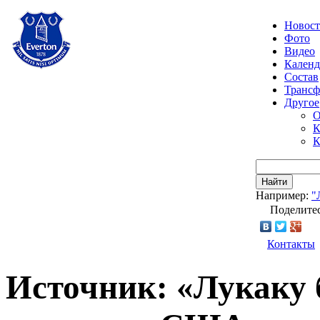
Новос
Фото
Видео
Календ
Состав
Транс
Другое
О
К
К
Найти
Например:
"
Поделитес
Контакты
Источник: «Лукаку 