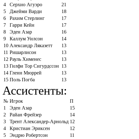
4
Серхио Агуэро
21
5
Джейми Варди
18
6
Рахим Стерлинг
17
7
Гарри Кейн
17
8
Эден Азар
16
9
Каллум Уилсон
14
10
Александр Ляказетт
13
11
Ришарлисон
13
12
Рауль Хименес
13
13
Гилфи Тор Сигурдссон
13
14
Гленн Мюррей
13
15
Поль Погба
13
Ассистенты:
№
Игрок
П
1
Эден Азар
15
2
Райан Фрейзер
14
3
Трент Александер-Арнольд
12
4
Кристиан Эриксен
12
5
Эндрю Робертсон
11