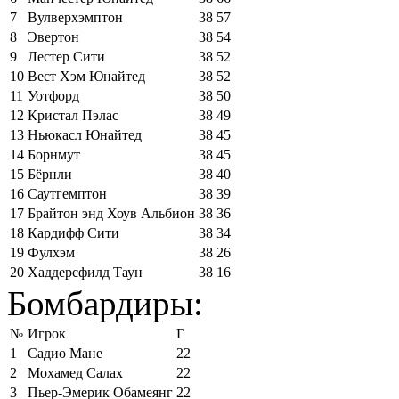
7
Вулверхэмптон
38
57
8
Эвертон
38
54
9
Лестер Сити
38
52
10
Вест Хэм Юнайтед
38
52
11
Уотфорд
38
50
12
Кристал Пэлас
38
49
13
Ньюкасл Юнайтед
38
45
14
Борнмут
38
45
15
Бёрнли
38
40
16
Саутгемптон
38
39
17
Брайтон энд Хоув Альбион
38
36
18
Кардифф Сити
38
34
19
Фулхэм
38
26
20
Хаддерсфилд Таун
38
16
Бомбардиры:
№
Игрок
Г
1
Садио Мане
22
2
Мохамед Салах
22
3
Пьер-Эмерик Обамеянг
22