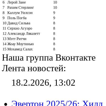
6
Лерой Зане
10
7
Рахим Стерлинг
10
8
Каллум Уилсон
9
9
Поль Погба
9
10
Давид Сильва
8
11
Серхио Агуэро
8
12
Александр Ляказетт
8
13
Мэтт Ритчи
8
14
Жоау Моутинью
8
15
Мохамед Салах
8
Наша группа Вконтакте
Лента новостей:
18.2.2026, 13:02
Эвертон 2025/26: Хилл 