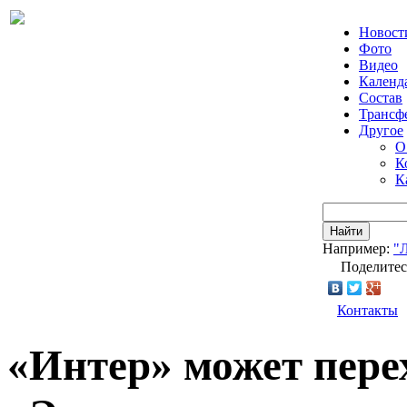
Новост
Фото
Видео
Календ
Состав
Трансф
Другое
О
К
К
Найти
Например:
"
Поделитес
Контакты
«Интер» может пере