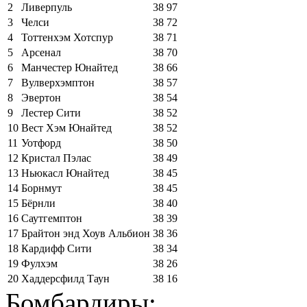
2
Ливерпуль
38
97
3
Челси
38
72
4
Тоттенхэм Хотспур
38
71
5
Арсенал
38
70
6
Манчестер Юнайтед
38
66
7
Вулверхэмптон
38
57
8
Эвертон
38
54
9
Лестер Сити
38
52
10
Вест Хэм Юнайтед
38
52
11
Уотфорд
38
50
12
Кристал Пэлас
38
49
13
Ньюкасл Юнайтед
38
45
14
Борнмут
38
45
15
Бёрнли
38
40
16
Саутгемптон
38
39
17
Брайтон энд Хоув Альбион
38
36
18
Кардифф Сити
38
34
19
Фулхэм
38
26
20
Хаддерсфилд Таун
38
16
Бомбардиры: