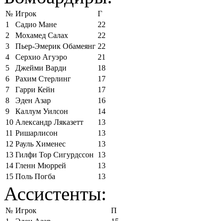
№
Игрок
Г
1
Садио Мане
22
2
Мохамед Салах
22
3
Пьер-Эмерик Обамеянг
22
4
Серхио Агуэро
21
5
Джейми Варди
18
6
Рахим Стерлинг
17
7
Гарри Кейн
17
8
Эден Азар
16
9
Каллум Уилсон
14
10
Александр Ляказетт
13
11
Ришарлисон
13
12
Рауль Хименес
13
13
Гилфи Тор Сигурдссон
13
14
Гленн Мюррей
13
15
Поль Погба
13
Ассистенты:
№
Игрок
П