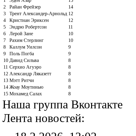
1
Эден Азар
15
2
Райан Фрейзер
14
3
Трент Александер-Арнольд
12
4
Кристиан Эриксен
12
5
Эндрю Робертсон
11
6
Лерой Зане
10
7
Рахим Стерлинг
10
8
Каллум Уилсон
9
9
Поль Погба
9
10
Давид Сильва
8
11
Серхио Агуэро
8
12
Александр Ляказетт
8
13
Мэтт Ритчи
8
14
Жоау Моутинью
8
15
Мохамед Салах
8
Наша группа Вконтакте
Лента новостей: