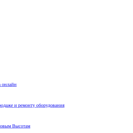
а онлайн
родаже и ремонту оборудования
Новым Высотам