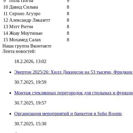
9
Поль Погба
9
10
Давид Сильва
8
11
Серхио Агуэро
8
12
Александр Ляказетт
8
13
Мэтт Ритчи
8
14
Жоау Моутинью
8
15
Мохамед Салах
8
Наша группа Вконтакте
Лента новостей:
18.2.2026, 13:02
Эвертон 2025/26: Хилл Дикинсон на 53 тысячи, Фридкин
30.7.2025, 19:59
Монтаж стеклянных перегородок для стильных и функци
30.7.2025, 19:57
Организация мероприятий и банкетов в Soho Rooms
30.7.2025, 15:30