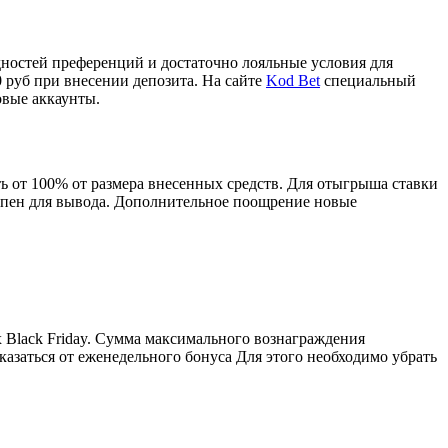
дностей преференций и достаточно лояльные условия для
 руб при внесении депозита. На сайте
Kod Bet
специальный
овые аккаунты.
ь от 100% от размера внесенных средств. Для отыгрыша ставки
тупен для вывода. Дополнительное поощрение новые
 Black Friday. Сумма максимального вознаграждения
казаться от еженедельного бонуса Для этого необходимо убрать