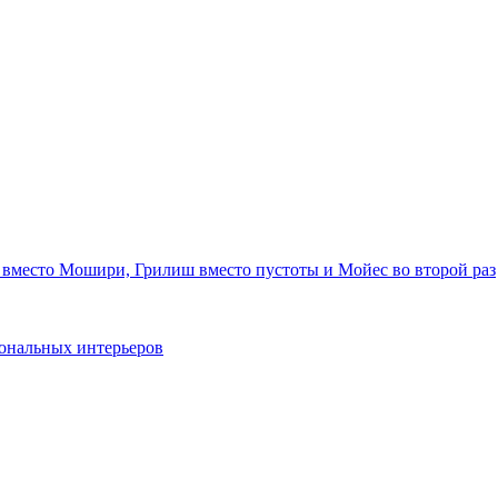
 вместо Мошири, Грилиш вместо пустоты и Мойес во второй раз
ональных интерьеров