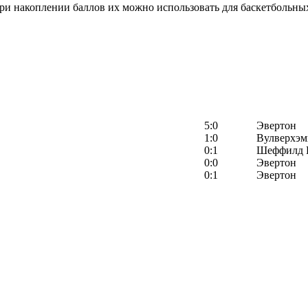
ри накоплении баллов их можно использовать для баскетбольн
5:0
Эвертон
1:0
Вулверхэм
0:1
Шеффилд 
0:0
Эвертон
0:1
Эвертон