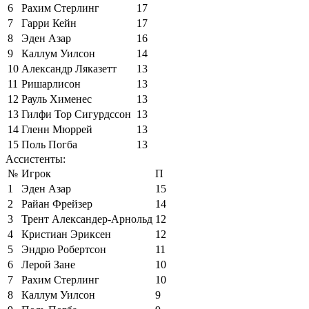
6
Рахим Стерлинг
17
7
Гарри Кейн
17
8
Эден Азар
16
9
Каллум Уилсон
14
10
Александр Ляказетт
13
11
Ришарлисон
13
12
Рауль Хименес
13
13
Гилфи Тор Сигурдссон
13
14
Гленн Мюррей
13
15
Поль Погба
13
Ассистенты:
№
Игрок
П
1
Эден Азар
15
2
Райан Фрейзер
14
3
Трент Александер-Арнольд
12
4
Кристиан Эриксен
12
5
Эндрю Робертсон
11
6
Лерой Зане
10
7
Рахим Стерлинг
10
8
Каллум Уилсон
9