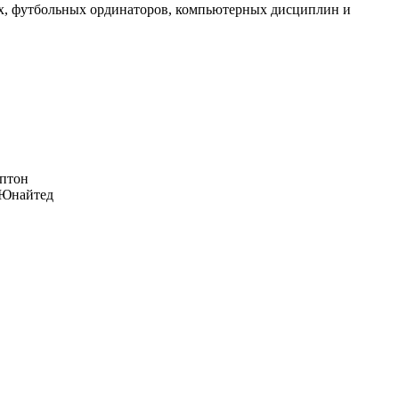
ых, футбольных ординаторов, компьютерных дисциплин и
птон
Юнайтед