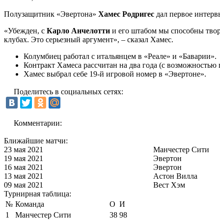
Полузащитник «Эвертона»
Хамес Родригес
дал первое интерв
«Убежден, с
Карло Анчелотти
и его штабом мы способны твори
клубах. Это серьезный аргумент», – сказал Хамес.
Колумбиец работал с итальянцем в «Реале» и «Баварии».
Контракт Хамеса рассчитан на два года (с возможностью 
Хамес выбрал себе 19-й игровой номер в «Эвертоне».
Поделитесь в социальных сетях:
Комментарии:
Ближайшие матчи:
23 мая 2021
Манчестер Сити
19 мая 2021
Эвертон
16 мая 2021
Эвертон
13 мая 2021
Астон Вилла
09 мая 2021
Вест Хэм
Турнирная таблица:
№
Команда
О
И
1
Манчестер Сити
38
98