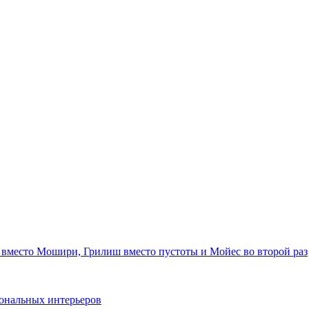
 вместо Мошири, Грилиш вместо пустоты и Мойес во второй раз
ональных интерьеров