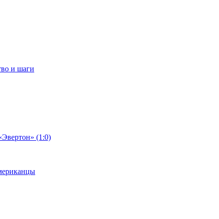
тво и шаги
«Эвертон» (1:0)
американцы