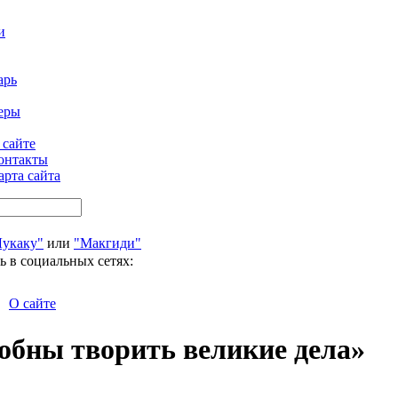
и
арь
еры
 сайте
онтакты
арта сайта
Лукаку"
или
"Макгиди"
ь в социальных сетях:
О сайте
обны творить великие дела»