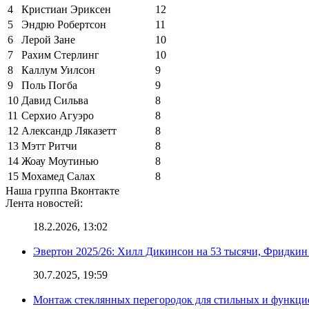
4
Кристиан Эриксен
12
5
Эндрю Робертсон
11
6
Лерой Зане
10
7
Рахим Стерлинг
10
8
Каллум Уилсон
9
9
Поль Погба
9
10
Давид Сильва
8
11
Серхио Агуэро
8
12
Александр Ляказетт
8
13
Мэтт Ритчи
8
14
Жоау Моутинью
8
15
Мохамед Салах
8
Наша группа Вконтакте
Лента новостей:
18.2.2026, 13:02
Эвертон 2025/26: Хилл Дикинсон на 53 тысячи, Фридкин
30.7.2025, 19:59
Монтаж стеклянных перегородок для стильных и функци