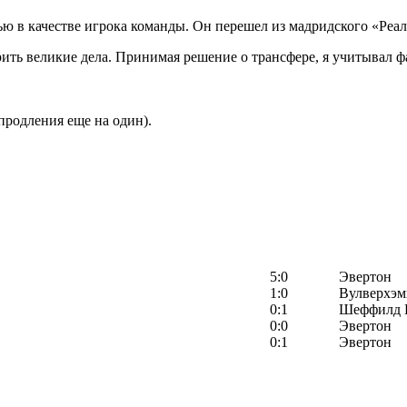
ью в качестве игрока команды. Он перешел из мадридского «Реал
ть великие дела. Принимая решение о трансфере, я учитывал фа
продления еще на один).
5:0
Эвертон
1:0
Вулверхэм
0:1
Шеффилд 
0:0
Эвертон
0:1
Эвертон