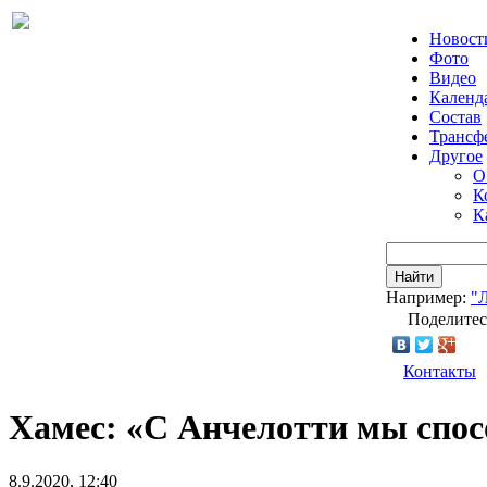
Новост
Фото
Видео
Календ
Состав
Трансф
Другое
О
К
К
Найти
Например:
"
Поделитес
Контакты
Хамес: «С Анчелотти мы спос
8.9.2020, 12:40