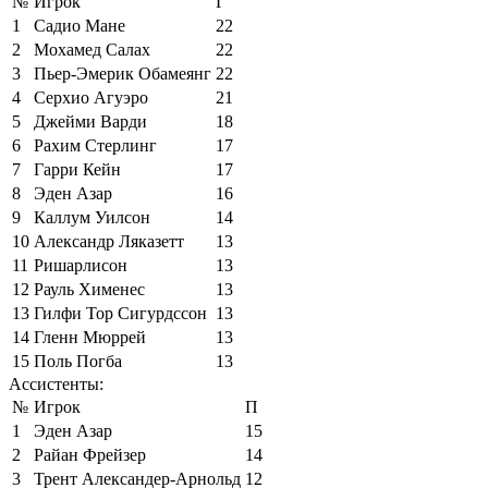
№
Игрок
Г
1
Садио Мане
22
2
Мохамед Салах
22
3
Пьер-Эмерик Обамеянг
22
4
Серхио Агуэро
21
5
Джейми Варди
18
6
Рахим Стерлинг
17
7
Гарри Кейн
17
8
Эден Азар
16
9
Каллум Уилсон
14
10
Александр Ляказетт
13
11
Ришарлисон
13
12
Рауль Хименес
13
13
Гилфи Тор Сигурдссон
13
14
Гленн Мюррей
13
15
Поль Погба
13
Ассистенты:
№
Игрок
П
1
Эден Азар
15
2
Райан Фрейзер
14
3
Трент Александер-Арнольд
12