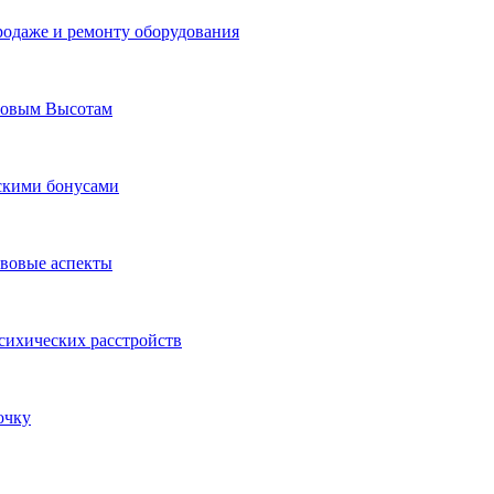
родаже и ремонту оборудования
Новым Высотам
ескими бонусами
авовые аспекты
сихических расстройств
очку