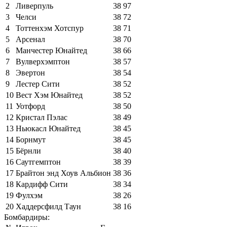
2
Ливерпуль
38
97
3
Челси
38
72
4
Тоттенхэм Хотспур
38
71
5
Арсенал
38
70
6
Манчестер Юнайтед
38
66
7
Вулверхэмптон
38
57
8
Эвертон
38
54
9
Лестер Сити
38
52
10
Вест Хэм Юнайтед
38
52
11
Уотфорд
38
50
12
Кристал Пэлас
38
49
13
Ньюкасл Юнайтед
38
45
14
Борнмут
38
45
15
Бёрнли
38
40
16
Саутгемптон
38
39
17
Брайтон энд Хоув Альбион
38
36
18
Кардифф Сити
38
34
19
Фулхэм
38
26
20
Хаддерсфилд Таун
38
16
Бомбардиры: