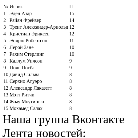
№
Игрок
П
1
Эден Азар
15
2
Райан Фрейзер
14
3
Трент Александер-Арнольд
12
4
Кристиан Эриксен
12
5
Эндрю Робертсон
11
6
Лерой Зане
10
7
Рахим Стерлинг
10
8
Каллум Уилсон
9
9
Поль Погба
9
10
Давид Сильва
8
11
Серхио Агуэро
8
12
Александр Ляказетт
8
13
Мэтт Ритчи
8
14
Жоау Моутинью
8
15
Мохамед Салах
8
Наша группа Вконтакте
Лента новостей: