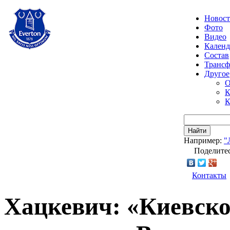
Новос
Фото
Видео
Календ
Состав
Транс
Другое
О
К
К
Найти
Например:
"
Поделитес
Контакты
Хацкевич: «Киевск