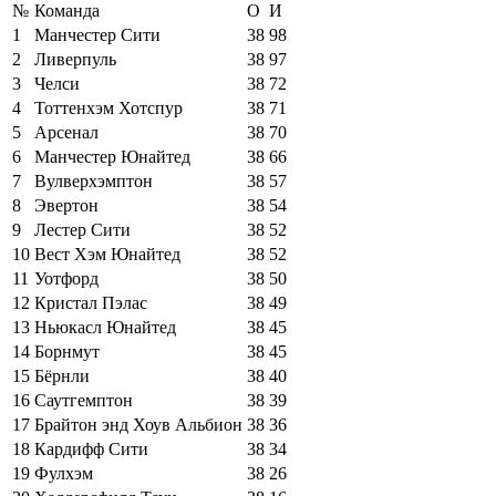
№
Команда
О
И
1
Манчестер Сити
38
98
2
Ливерпуль
38
97
3
Челси
38
72
4
Тоттенхэм Хотспур
38
71
5
Арсенал
38
70
6
Манчестер Юнайтед
38
66
7
Вулверхэмптон
38
57
8
Эвертон
38
54
9
Лестер Сити
38
52
10
Вест Хэм Юнайтед
38
52
11
Уотфорд
38
50
12
Кристал Пэлас
38
49
13
Ньюкасл Юнайтед
38
45
14
Борнмут
38
45
15
Бёрнли
38
40
16
Саутгемптон
38
39
17
Брайтон энд Хоув Альбион
38
36
18
Кардифф Сити
38
34
19
Фулхэм
38
26