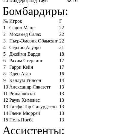
20
Хаддерсфилд Таун
38
16
Бомбардиры:
№
Игрок
Г
1
Садио Мане
22
2
Мохамед Салах
22
3
Пьер-Эмерик Обамеянг
22
4
Серхио Агуэро
21
5
Джейми Варди
18
6
Рахим Стерлинг
17
7
Гарри Кейн
17
8
Эден Азар
16
9
Каллум Уилсон
14
10
Александр Ляказетт
13
11
Ришарлисон
13
12
Рауль Хименес
13
13
Гилфи Тор Сигурдссон
13
14
Гленн Мюррей
13
15
Поль Погба
13
Ассистенты: