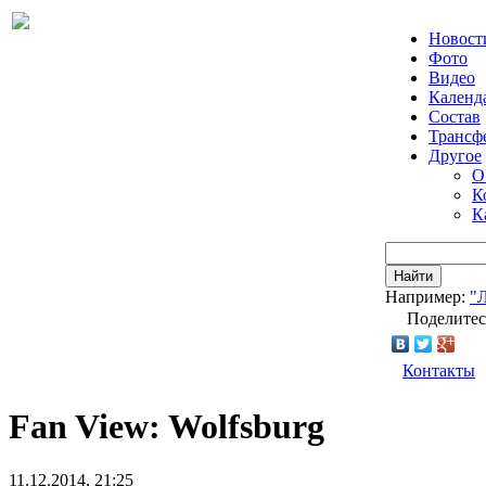
Новост
Фото
Видео
Календ
Состав
Трансф
Другое
О
К
К
Найти
Например:
"
Поделитес
Контакты
Fan View: Wolfsburg
11.12.2014, 21:25