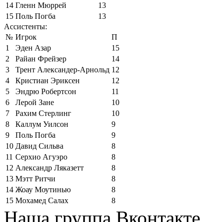
14
Гленн Мюррей
13
15
Поль Погба
13
Ассистенты:
№
Игрок
П
1
Эден Азар
15
2
Райан Фрейзер
14
3
Трент Александер-Арнольд
12
4
Кристиан Эриксен
12
5
Эндрю Робертсон
11
6
Лерой Зане
10
7
Рахим Стерлинг
10
8
Каллум Уилсон
9
9
Поль Погба
9
10
Давид Сильва
8
11
Серхио Агуэро
8
12
Александр Ляказетт
8
13
Мэтт Ритчи
8
14
Жоау Моутинью
8
15
Мохамед Салах
8
Наша группа Вконтакте