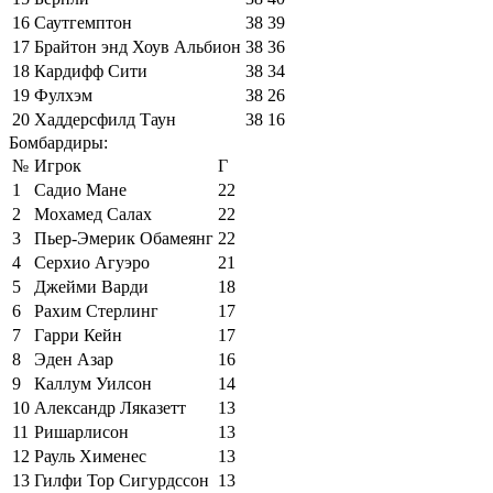
16
Саутгемптон
38
39
17
Брайтон энд Хоув Альбион
38
36
18
Кардифф Сити
38
34
19
Фулхэм
38
26
20
Хаддерсфилд Таун
38
16
Бомбардиры:
№
Игрок
Г
1
Садио Мане
22
2
Мохамед Салах
22
3
Пьер-Эмерик Обамеянг
22
4
Серхио Агуэро
21
5
Джейми Варди
18
6
Рахим Стерлинг
17
7
Гарри Кейн
17
8
Эден Азар
16
9
Каллум Уилсон
14
10
Александр Ляказетт
13
11
Ришарлисон
13
12
Рауль Хименес
13
13
Гилфи Тор Сигурдссон
13