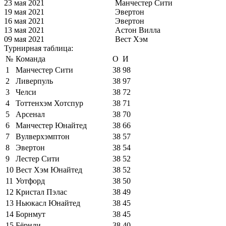
23 мая 2021
Манчестер Сити
19 мая 2021
Эвертон
16 мая 2021
Эвертон
13 мая 2021
Астон Вилла
09 мая 2021
Вест Хэм
Турнирная таблица:
№
Команда
О
И
1
Манчестер Сити
38
98
2
Ливерпуль
38
97
3
Челси
38
72
4
Тоттенхэм Хотспур
38
71
5
Арсенал
38
70
6
Манчестер Юнайтед
38
66
7
Вулверхэмптон
38
57
8
Эвертон
38
54
9
Лестер Сити
38
52
10
Вест Хэм Юнайтед
38
52
11
Уотфорд
38
50
12
Кристал Пэлас
38
49
13
Ньюкасл Юнайтед
38
45
14
Борнмут
38
45
15
Бёрнли
38
40