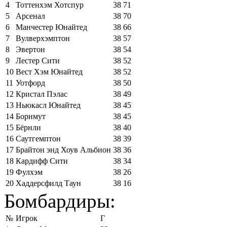
4
Тоттенхэм Хотспур
38
71
5
Арсенал
38
70
6
Манчестер Юнайтед
38
66
7
Вулверхэмптон
38
57
8
Эвертон
38
54
9
Лестер Сити
38
52
10
Вест Хэм Юнайтед
38
52
11
Уотфорд
38
50
12
Кристал Пэлас
38
49
13
Ньюкасл Юнайтед
38
45
14
Борнмут
38
45
15
Бёрнли
38
40
16
Саутгемптон
38
39
17
Брайтон энд Хоув Альбион
38
36
18
Кардифф Сити
38
34
19
Фулхэм
38
26
20
Хаддерсфилд Таун
38
16
Бомбардиры:
№
Игрок
Г