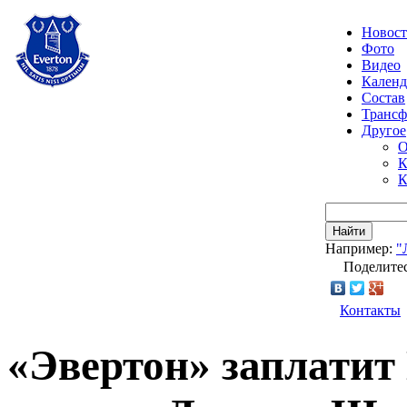
Новос
Фото
Видео
Календ
Состав
Транс
Другое
О
К
К
Найти
Например:
"
Поделитес
Контакты
«Эвертон» заплатит