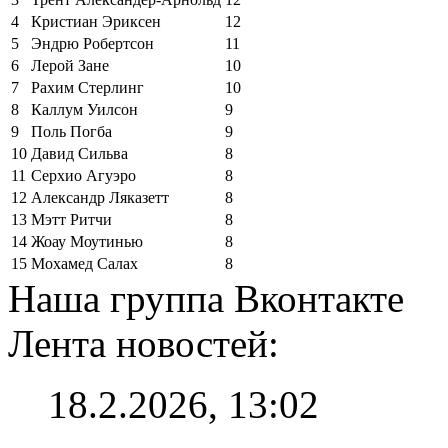
4
Кристиан Эриксен
12
5
Эндрю Робертсон
11
6
Лерой Зане
10
7
Рахим Стерлинг
10
8
Каллум Уилсон
9
9
Поль Погба
9
10
Давид Сильва
8
11
Серхио Агуэро
8
12
Александр Ляказетт
8
13
Мэтт Ритчи
8
14
Жоау Моутинью
8
15
Мохамед Салах
8
Наша группа Вконтакте
Лента новостей:
18.2.2026, 13:02