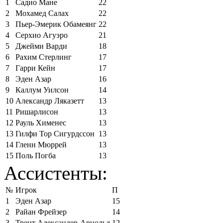
1
Садио Мане
22
2
Мохамед Салах
22
3
Пьер-Эмерик Обамеянг
22
4
Серхио Агуэро
21
5
Джейми Варди
18
6
Рахим Стерлинг
17
7
Гарри Кейн
17
8
Эден Азар
16
9
Каллум Уилсон
14
10
Александр Ляказетт
13
11
Ришарлисон
13
12
Рауль Хименес
13
13
Гилфи Тор Сигурдссон
13
14
Гленн Мюррей
13
15
Поль Погба
13
Ассистенты:
№
Игрок
П
1
Эден Азар
15
2
Райан Фрейзер
14
3
Трент Александер-Арнольд
12