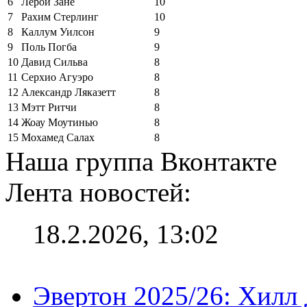
6
Лерой Зане
10
7
Рахим Стерлинг
10
8
Каллум Уилсон
9
9
Поль Погба
9
10
Давид Сильва
8
11
Серхио Агуэро
8
12
Александр Ляказетт
8
13
Мэтт Ритчи
8
14
Жоау Моутинью
8
15
Мохамед Салах
8
Наша группа Вконтакте
Лента новостей:
18.2.2026, 13:02
Эвертон 2025/26: Хилл 