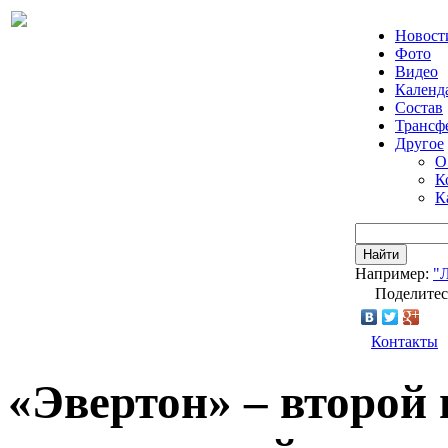
Новост
Фото
Видео
Календ
Состав
Трансф
Другое
О
К
К
Найти
Например:
"
Поделитес
Контакты
«Эвертон» – второй