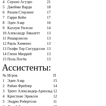
4
Серхио Агуэро
21
5
Джейми Варди
18
6
Рахим Стерлинг
17
7
Гарри Кейн
17
8
Эден Азар
16
9
Каллум Уилсон
14
10
Александр Ляказетт
13
11
Ришарлисон
13
12
Рауль Хименес
13
13
Гилфи Тор Сигурдссон
13
14
Гленн Мюррей
13
15
Поль Погба
13
Ассистенты:
№
Игрок
П
1
Эден Азар
15
2
Райан Фрейзер
14
3
Трент Александер-Арнольд
12
4
Кристиан Эриксен
12
5
Эндрю Робертсон
11