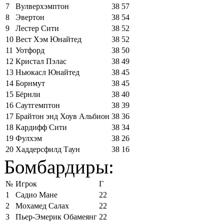
7
Вулверхэмптон
38
57
8
Эвертон
38
54
9
Лестер Сити
38
52
10
Вест Хэм Юнайтед
38
52
11
Уотфорд
38
50
12
Кристал Пэлас
38
49
13
Ньюкасл Юнайтед
38
45
14
Борнмут
38
45
15
Бёрнли
38
40
16
Саутгемптон
38
39
17
Брайтон энд Хоув Альбион
38
36
18
Кардифф Сити
38
34
19
Фулхэм
38
26
20
Хаддерсфилд Таун
38
16
Бомбардиры:
№
Игрок
Г
1
Садио Мане
22
2
Мохамед Салах
22
3
Пьер-Эмерик Обамеянг
22