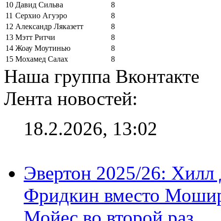
10
Давид Сильва
8
11
Серхио Агуэро
8
12
Александр Ляказетт
8
13
Мэтт Ритчи
8
14
Жоау Моутинью
8
15
Мохамед Салах
8
Наша группа Вконтакте
Лента новостей:
18.2.2026, 13:02
Эвертон 2025/26: Хилл 
Фридкин вместо Мошир
Мойес во второй раз