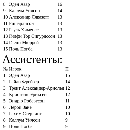
8
Эден Азар
16
9
Каллум Уилсон
14
10
Александр Ляказетт
13
11
Ришарлисон
13
12
Рауль Хименес
13
13
Гилфи Тор Сигурдссон
13
14
Гленн Мюррей
13
15
Поль Погба
13
Ассистенты:
№
Игрок
П
1
Эден Азар
15
2
Райан Фрейзер
14
3
Трент Александер-Арнольд
12
4
Кристиан Эриксен
12
5
Эндрю Робертсон
11
6
Лерой Зане
10
7
Рахим Стерлинг
10
8
Каллум Уилсон
9
9
Поль Погба
9