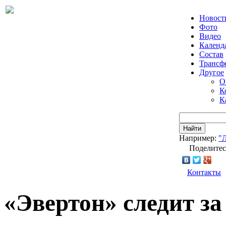
Новост
Фото
Видео
Календ
Состав
Трансф
Другое
О
К
К
Найти
Например:
"
Поделитес
Контакты
«Эвертон» следит з