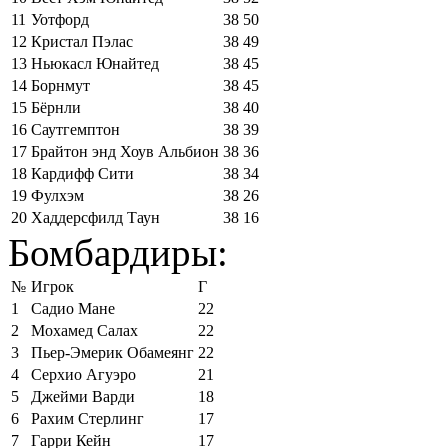
11
Уотфорд
38
50
12
Кристал Пэлас
38
49
13
Ньюкасл Юнайтед
38
45
14
Борнмут
38
45
15
Бёрнли
38
40
16
Саутгемптон
38
39
17
Брайтон энд Хоув Альбион
38
36
18
Кардифф Сити
38
34
19
Фулхэм
38
26
20
Хаддерсфилд Таун
38
16
Бомбардиры:
№
Игрок
Г
1
Садио Мане
22
2
Мохамед Салах
22
3
Пьер-Эмерик Обамеянг
22
4
Серхио Агуэро
21
5
Джейми Варди
18
6
Рахим Стерлинг
17
7
Гарри Кейн
17