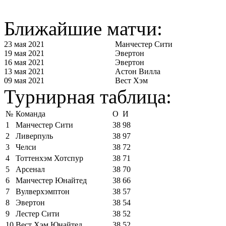
Ближайшие матчи:
23 мая 2021
Манчестер Сити
19 мая 2021
Эвертон
16 мая 2021
Эвертон
13 мая 2021
Астон Вилла
09 мая 2021
Вест Хэм
Турнирная таблица:
№
Команда
О
И
1
Манчестер Сити
38
98
2
Ливерпуль
38
97
3
Челси
38
72
4
Тоттенхэм Хотспур
38
71
5
Арсенал
38
70
6
Манчестер Юнайтед
38
66
7
Вулверхэмптон
38
57
8
Эвертон
38
54
9
Лестер Сити
38
52
10
Вест Хэм Юнайтед
38
52