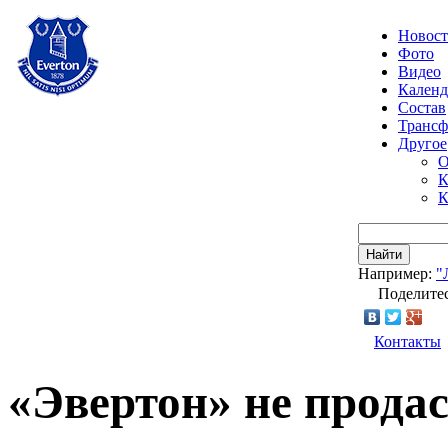
Новос
Фото
Видео
Календ
Состав
Транс
Другое
О
К
К
Найти
Например:
"
Поделитес
Контакты
«Эвертон» не продас