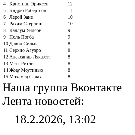
4
Кристиан Эриксен
12
5
Эндрю Робертсон
11
6
Лерой Зане
10
7
Рахим Стерлинг
10
8
Каллум Уилсон
9
9
Поль Погба
9
10
Давид Сильва
8
11
Серхио Агуэро
8
12
Александр Ляказетт
8
13
Мэтт Ритчи
8
14
Жоау Моутинью
8
15
Мохамед Салах
8
Наша группа Вконтакте
Лента новостей:
18.2.2026, 13:02