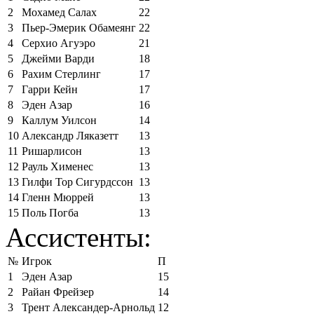
2
Мохамед Салах
22
3
Пьер-Эмерик Обамеянг
22
4
Серхио Агуэро
21
5
Джейми Варди
18
6
Рахим Стерлинг
17
7
Гарри Кейн
17
8
Эден Азар
16
9
Каллум Уилсон
14
10
Александр Ляказетт
13
11
Ришарлисон
13
12
Рауль Хименес
13
13
Гилфи Тор Сигурдссон
13
14
Гленн Мюррей
13
15
Поль Погба
13
Ассистенты:
№
Игрок
П
1
Эден Азар
15
2
Райан Фрейзер
14
3
Трент Александер-Арнольд
12