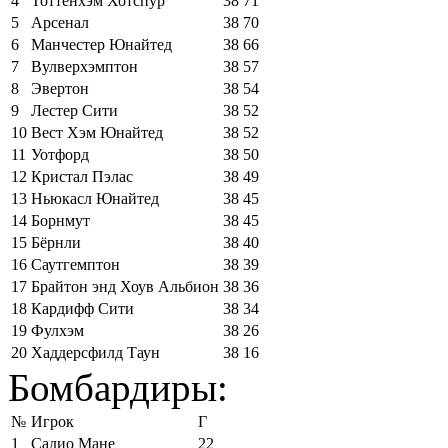
4
Тоттенхэм Хотспур
38
71
5
Арсенал
38
70
6
Манчестер Юнайтед
38
66
7
Вулверхэмптон
38
57
8
Эвертон
38
54
9
Лестер Сити
38
52
10
Вест Хэм Юнайтед
38
52
11
Уотфорд
38
50
12
Кристал Пэлас
38
49
13
Ньюкасл Юнайтед
38
45
14
Борнмут
38
45
15
Бёрнли
38
40
16
Саутгемптон
38
39
17
Брайтон энд Хоув Альбион
38
36
18
Кардифф Сити
38
34
19
Фулхэм
38
26
20
Хаддерсфилд Таун
38
16
Бомбардиры:
№
Игрок
Г
1
Садио Мане
22