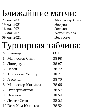
Ближайшие матчи:
23 мая 2021
Манчестер Сити
19 мая 2021
Эвертон
16 мая 2021
Эвертон
13 мая 2021
Астон Вилла
09 мая 2021
Вест Хэм
Турнирная таблица:
№
Команда
О
И
1
Манчестер Сити
38
98
2
Ливерпуль
38
97
3
Челси
38
72
4
Тоттенхэм Хотспур
38
71
5
Арсенал
38
70
6
Манчестер Юнайтед
38
66
7
Вулверхэмптон
38
57
8
Эвертон
38
54
9
Лестер Сити
38
52
10
Вест Хэм Юнайтед
38
52