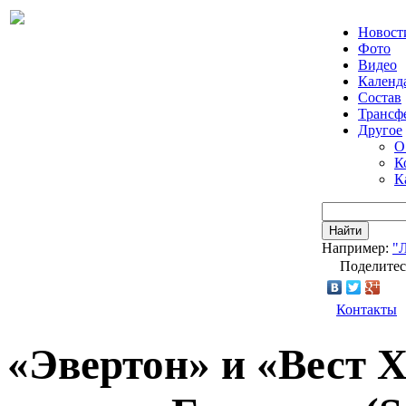
Новост
Фото
Видео
Календ
Состав
Трансф
Другое
О
К
К
Найти
Например:
"
Поделитес
Контакты
«Эвертон» и «Вест 