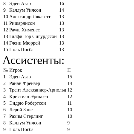
8
Эден Азар
16
9
Каллум Уилсон
14
10
Александр Ляказетт
13
11
Ришарлисон
13
12
Рауль Хименес
13
13
Гилфи Тор Сигурдссон
13
14
Гленн Мюррей
13
15
Поль Погба
13
Ассистенты:
№
Игрок
П
1
Эден Азар
15
2
Райан Фрейзер
14
3
Трент Александер-Арнольд
12
4
Кристиан Эриксен
12
5
Эндрю Робертсон
11
6
Лерой Зане
10
7
Рахим Стерлинг
10
8
Каллум Уилсон
9
9
Поль Погба
9