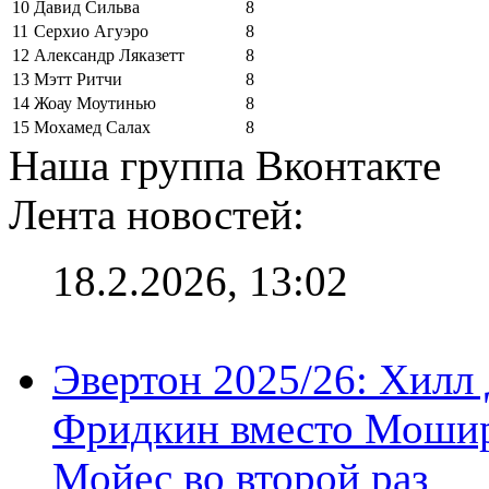
10
Давид Сильва
8
11
Серхио Агуэро
8
12
Александр Ляказетт
8
13
Мэтт Ритчи
8
14
Жоау Моутинью
8
15
Мохамед Салах
8
Наша группа Вконтакте
Лента новостей:
18.2.2026, 13:02
Эвертон 2025/26: Хилл 
Фридкин вместо Мошир
Мойес во второй раз