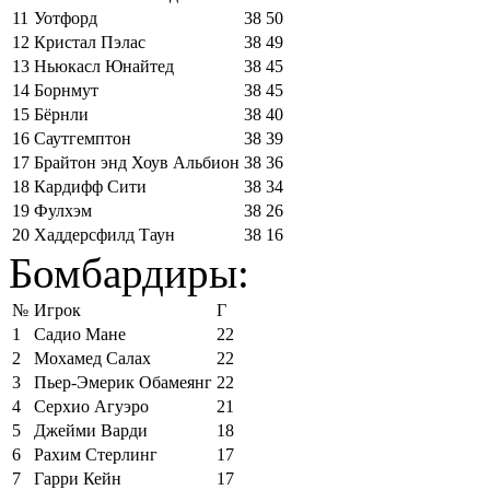
11
Уотфорд
38
50
12
Кристал Пэлас
38
49
13
Ньюкасл Юнайтед
38
45
14
Борнмут
38
45
15
Бёрнли
38
40
16
Саутгемптон
38
39
17
Брайтон энд Хоув Альбион
38
36
18
Кардифф Сити
38
34
19
Фулхэм
38
26
20
Хаддерсфилд Таун
38
16
Бомбардиры:
№
Игрок
Г
1
Садио Мане
22
2
Мохамед Салах
22
3
Пьер-Эмерик Обамеянг
22
4
Серхио Агуэро
21
5
Джейми Варди
18
6
Рахим Стерлинг
17
7
Гарри Кейн
17