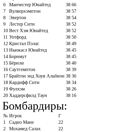
6
Манчестер Юнайтед
38
66
7
Вулверхэмптон
38
57
8
Эвертон
38
54
9
Лестер Сити
38
52
10
Вест Хэм Юнайтед
38
52
11
Уотфорд
38
50
12
Кристал Пэлас
38
49
13
Ньюкасл Юнайтед
38
45
14
Борнмут
38
45
15
Бёрнли
38
40
16
Саутгемптон
38
39
17
Брайтон энд Хоув Альбион
38
36
18
Кардифф Сити
38
34
19
Фулхэм
38
26
20
Хаддерсфилд Таун
38
16
Бомбардиры:
№
Игрок
Г
1
Садио Мане
22
2
Мохамед Салах
22