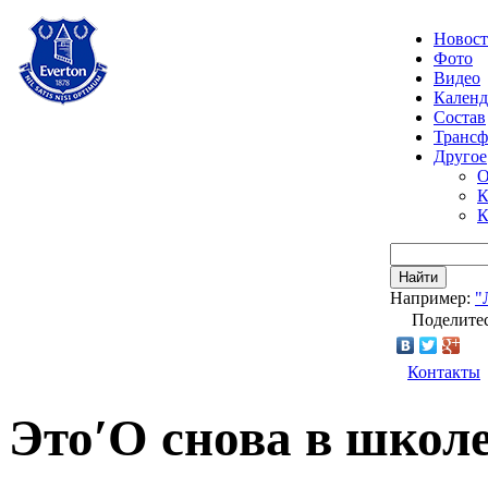
Новос
Фото
Видео
Календ
Состав
Транс
Другое
О
К
К
Найти
Например:
"
Поделитес
Контакты
Это′О снова в школе