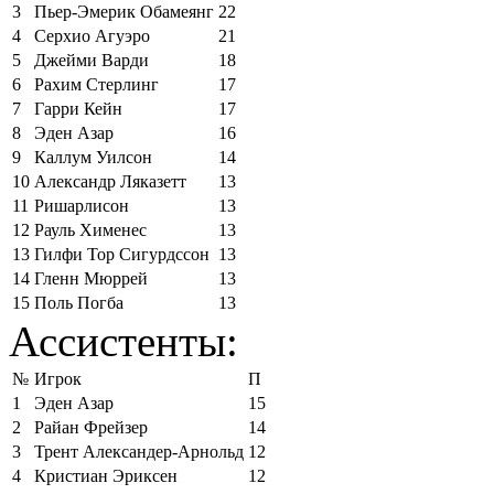
3
Пьер-Эмерик Обамеянг
22
4
Серхио Агуэро
21
5
Джейми Варди
18
6
Рахим Стерлинг
17
7
Гарри Кейн
17
8
Эден Азар
16
9
Каллум Уилсон
14
10
Александр Ляказетт
13
11
Ришарлисон
13
12
Рауль Хименес
13
13
Гилфи Тор Сигурдссон
13
14
Гленн Мюррей
13
15
Поль Погба
13
Ассистенты:
№
Игрок
П
1
Эден Азар
15
2
Райан Фрейзер
14
3
Трент Александер-Арнольд
12
4
Кристиан Эриксен
12