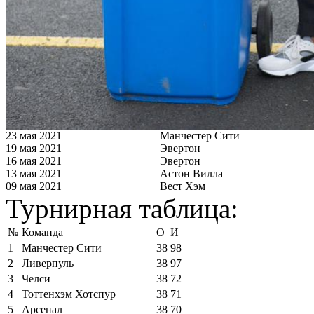
23 мая 2021
Манчестер Сити
19 мая 2021
Эвертон
16 мая 2021
Эвертон
13 мая 2021
Астон Вилла
09 мая 2021
Вест Хэм
Турнирная таблица:
№
Команда
О
И
1
Манчестер Сити
38
98
2
Ливерпуль
38
97
3
Челси
38
72
4
Тоттенхэм Хотспур
38
71
5
Арсенал
38
70