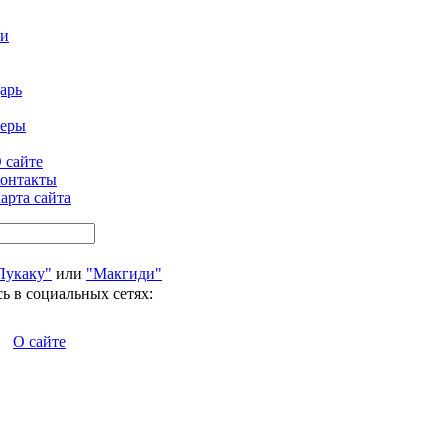
ти
арь
феры
 сайте
онтакты
арта сайта
Лукаку"
или
"Макгиди"
ь в социальных сетях:
О сайте