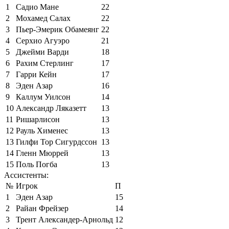
1
Садио Мане
22
2
Мохамед Салах
22
3
Пьер-Эмерик Обамеянг
22
4
Серхио Агуэро
21
5
Джейми Варди
18
6
Рахим Стерлинг
17
7
Гарри Кейн
17
8
Эден Азар
16
9
Каллум Уилсон
14
10
Александр Ляказетт
13
11
Ришарлисон
13
12
Рауль Хименес
13
13
Гилфи Тор Сигурдссон
13
14
Гленн Мюррей
13
15
Поль Погба
13
Ассистенты:
№
Игрок
П
1
Эден Азар
15
2
Райан Фрейзер
14
3
Трент Александер-Арнольд
12