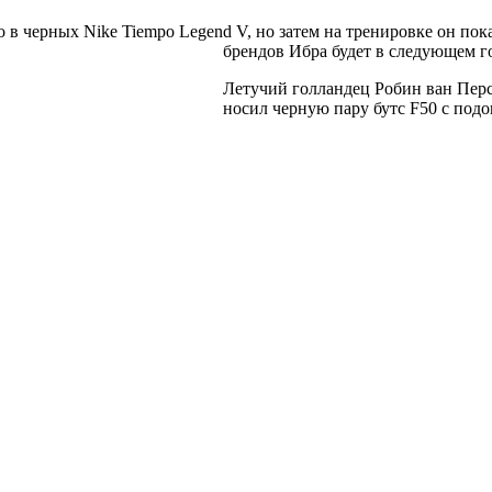
в черных Nike Tiempo Legend V, но затем на тренировке он пока
брендов Ибра будет в следующем го
Летучий голландец Робин ван Перс
носил черную пару бутс F50 с подош