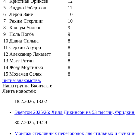
4
Кристиан Эриксен
12
5
Эндрю Робертсон
11
6
Лерой Зане
10
7
Рахим Стерлинг
10
8
Каллум Уилсон
9
9
Поль Погба
9
10
Давид Сильва
8
11
Серхио Агуэро
8
12
Александр Ляказетт
8
13
Мэтт Ритчи
8
14
Жоау Моутинью
8
15
Мохамед Салах
8
интим знакомства.
Наша группа Вконтакте
Лента новостей:
18.2.2026, 13:02
Эвертон 2025/26: Хилл Дикинсон на 53 тысячи, Фридкин
30.7.2025, 19:59
Монтаж стеклянных перегородок для стильных и функци