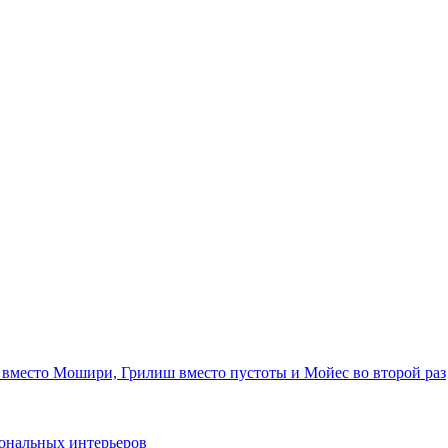
 вместо Мошири, Грилиш вместо пустоты и Мойес во второй раз
ональных интерьеров