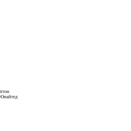
птон
Юнайтед