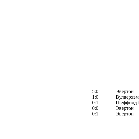
5:0
Эвертон
1:0
Вулверхэм
0:1
Шеффилд 
0:0
Эвертон
0:1
Эвертон