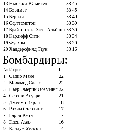
13
Ньюкасл Юнайтед
38
45
14
Борнмут
38
45
15
Бёрнли
38
40
16
Саутгемптон
38
39
17
Брайтон энд Хоув Альбион
38
36
18
Кардифф Сити
38
34
19
Фулхэм
38
26
20
Хаддерсфилд Таун
38
16
Бомбардиры:
№
Игрок
Г
1
Садио Мане
22
2
Мохамед Салах
22
3
Пьер-Эмерик Обамеянг
22
4
Серхио Агуэро
21
5
Джейми Варди
18
6
Рахим Стерлинг
17
7
Гарри Кейн
17
8
Эден Азар
16
9
Каллум Уилсон
14