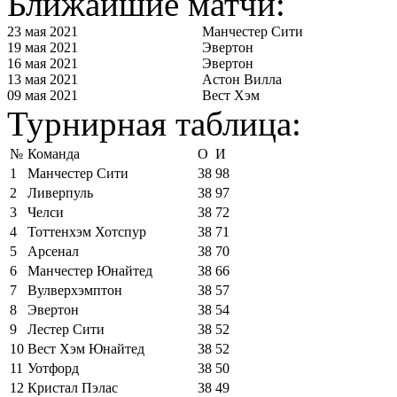
Ближайшие матчи:
23 мая 2021
Манчестер Сити
19 мая 2021
Эвертон
16 мая 2021
Эвертон
13 мая 2021
Астон Вилла
09 мая 2021
Вест Хэм
Турнирная таблица:
№
Команда
О
И
1
Манчестер Сити
38
98
2
Ливерпуль
38
97
3
Челси
38
72
4
Тоттенхэм Хотспур
38
71
5
Арсенал
38
70
6
Манчестер Юнайтед
38
66
7
Вулверхэмптон
38
57
8
Эвертон
38
54
9
Лестер Сити
38
52
10
Вест Хэм Юнайтед
38
52
11
Уотфорд
38
50
12
Кристал Пэлас
38
49