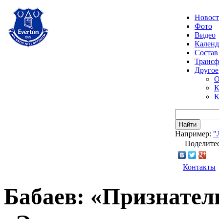
Новос
Фото
Видео
Календ
Состав
Транс
Другое
О
К
К
Найти
Например:
"
Поделитес
Контакты
Бабаев: «Признател