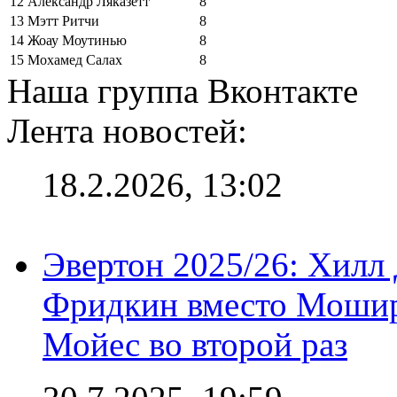
12
Александр Ляказетт
8
13
Мэтт Ритчи
8
14
Жоау Моутинью
8
15
Мохамед Салах
8
Наша группа Вконтакте
Лента новостей:
18.2.2026, 13:02
Эвертон 2025/26: Хилл 
Фридкин вместо Мошир
Мойес во второй раз