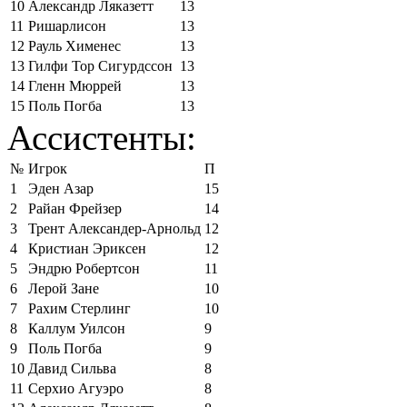
10
Александр Ляказетт
13
11
Ришарлисон
13
12
Рауль Хименес
13
13
Гилфи Тор Сигурдссон
13
14
Гленн Мюррей
13
15
Поль Погба
13
Ассистенты:
№
Игрок
П
1
Эден Азар
15
2
Райан Фрейзер
14
3
Трент Александер-Арнольд
12
4
Кристиан Эриксен
12
5
Эндрю Робертсон
11
6
Лерой Зане
10
7
Рахим Стерлинг
10
8
Каллум Уилсон
9
9
Поль Погба
9
10
Давид Сильва
8
11
Серхио Агуэро
8