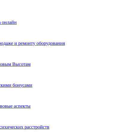
а онлайн
родаже и ремонту оборудования
Новым Высотам
ескими бонусами
авовые аспекты
сихических расстройств