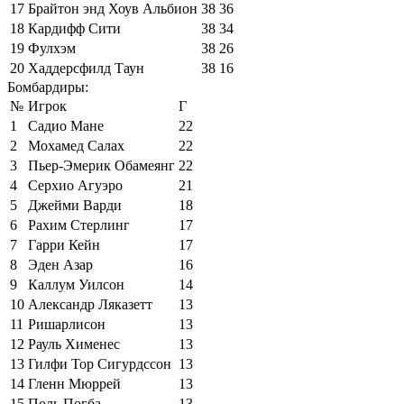
17
Брайтон энд Хоув Альбион
38
36
18
Кардифф Сити
38
34
19
Фулхэм
38
26
20
Хаддерсфилд Таун
38
16
Бомбардиры:
№
Игрок
Г
1
Садио Мане
22
2
Мохамед Салах
22
3
Пьер-Эмерик Обамеянг
22
4
Серхио Агуэро
21
5
Джейми Варди
18
6
Рахим Стерлинг
17
7
Гарри Кейн
17
8
Эден Азар
16
9
Каллум Уилсон
14
10
Александр Ляказетт
13
11
Ришарлисон
13
12
Рауль Хименес
13
13
Гилфи Тор Сигурдссон
13
14
Гленн Мюррей
13
15
Поль Погба
13