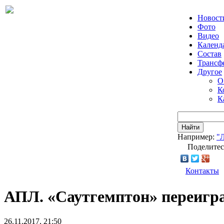
Новост
Фото
Видео
Календ
Состав
Трансф
Другое
О
К
К
Найти
Например:
"
Поделитес
Контакты
АПЛ. «Саутгемптон» переигра
26.11.2017, 21:50