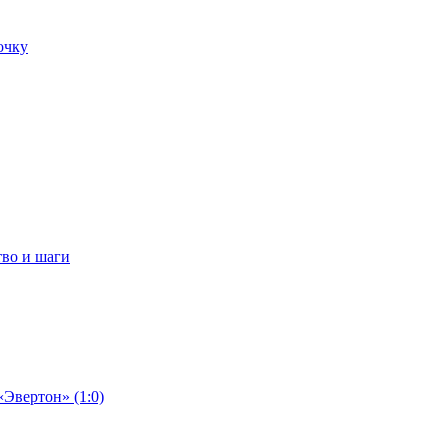
очку
тво и шаги
«Эвертон» (1:0)