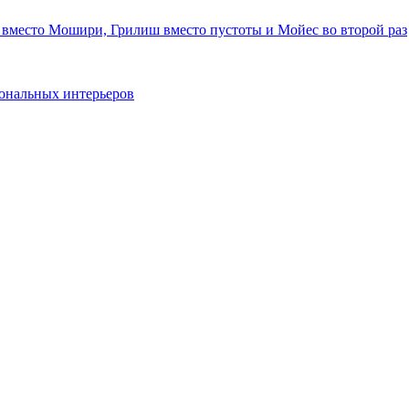
 вместо Мошири, Грилиш вместо пустоты и Мойес во второй раз
ональных интерьеров