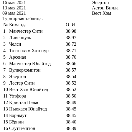
16 мая 2021
Эвертон
13 мая 2021
Астон Вилла
09 мая 2021
Вест Хэм
Турнирная таблица:
№
Команда
О
И
1
Манчестер Сити
38
98
2
Ливерпуль
38
97
3
Челси
38
72
4
Тоттенхэм Хотспур
38
71
5
Арсенал
38
70
6
Манчестер Юнайтед
38
66
7
Вулверхэмптон
38
57
8
Эвертон
38
54
9
Лестер Сити
38
52
10
Вест Хэм Юнайтед
38
52
11
Уотфорд
38
50
12
Кристал Пэлас
38
49
13
Ньюкасл Юнайтед
38
45
14
Борнмут
38
45
15
Бёрнли
38
40
16
Саутгемптон
38
39