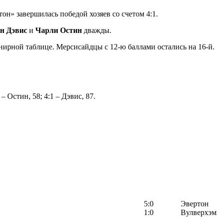
он» завершилась победой хозяев со счетом 4:1.
н Дэвис
и
Чарли Остин
дважды.
рнирной таблице. Мерсисайдцы с 12-ю баллами остались на 16-й.
 – Остин, 58; 4:1 – Дэвис, 87.
5:0
Эвертон
1:0
Вулверхэм