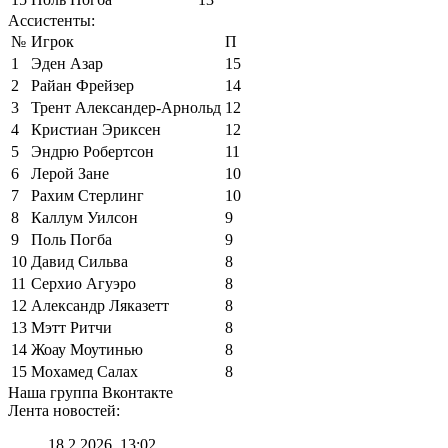
Ассистенты:
№
Игрок
П
1
Эден Азар
15
2
Райан Фрейзер
14
3
Трент Александер-Арнольд
12
4
Кристиан Эриксен
12
5
Эндрю Робертсон
11
6
Лерой Зане
10
7
Рахим Стерлинг
10
8
Каллум Уилсон
9
9
Поль Погба
9
10
Давид Сильва
8
11
Серхио Агуэро
8
12
Александр Ляказетт
8
13
Мэтт Ритчи
8
14
Жоау Моутинью
8
15
Мохамед Салах
8
Наша группа Вконтакте
Лента новостей:
18.2.2026, 13:02