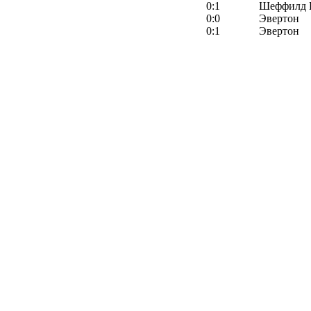
0:1
Шеффилд 
0:0
Эвертон
0:1
Эвертон