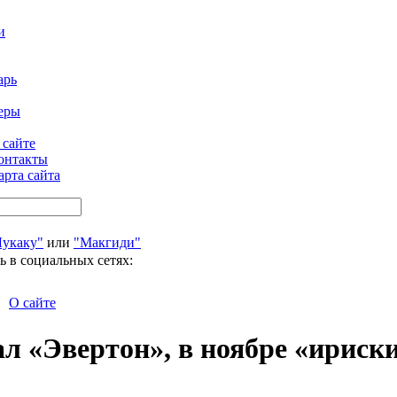
и
арь
еры
 сайте
онтакты
арта сайта
Лукаку"
или
"Макгиди"
ь в социальных сетях:
О сайте
л «Эвертон», в ноябре «ириски