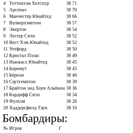
4
Тоттенхэм Хотспур
38
71
5
Арсенал
38
70
6
Манчестер Юнайтед
38
66
7
Вулверхэмптон
38
57
8
Эвертон
38
54
9
Лестер Сити
38
52
10
Вест Хэм Юнайтед
38
52
11
Уотфорд
38
50
12
Кристал Пэлас
38
49
13
Ньюкасл Юнайтед
38
45
14
Борнмут
38
45
15
Бёрнли
38
40
16
Саутгемптон
38
39
17
Брайтон энд Хоув Альбион
38
36
18
Кардифф Сити
38
34
19
Фулхэм
38
26
20
Хаддерсфилд Таун
38
16
Бомбардиры:
№
Игрок
Г