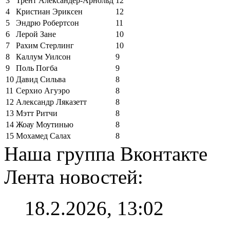
3
Трент Александер-Арнольд
12
4
Кристиан Эриксен
12
5
Эндрю Робертсон
11
6
Лерой Зане
10
7
Рахим Стерлинг
10
8
Каллум Уилсон
9
9
Поль Погба
9
10
Давид Сильва
8
11
Серхио Агуэро
8
12
Александр Ляказетт
8
13
Мэтт Ритчи
8
14
Жоау Моутинью
8
15
Мохамед Салах
8
Наша группа Вконтакте
Лента новостей:
18.2.2026, 13:02