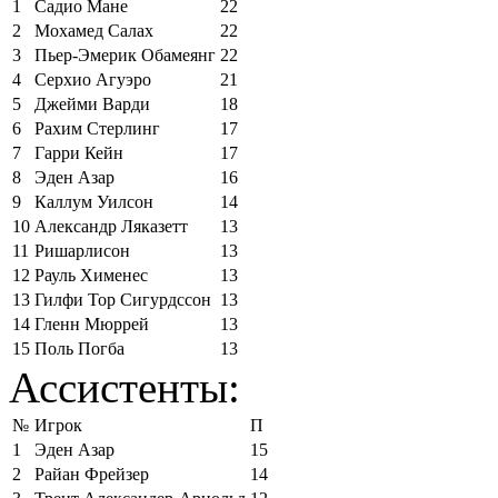
1
Садио Мане
22
2
Мохамед Салах
22
3
Пьер-Эмерик Обамеянг
22
4
Серхио Агуэро
21
5
Джейми Варди
18
6
Рахим Стерлинг
17
7
Гарри Кейн
17
8
Эден Азар
16
9
Каллум Уилсон
14
10
Александр Ляказетт
13
11
Ришарлисон
13
12
Рауль Хименес
13
13
Гилфи Тор Сигурдссон
13
14
Гленн Мюррей
13
15
Поль Погба
13
Ассистенты:
№
Игрок
П
1
Эден Азар
15
2
Райан Фрейзер
14