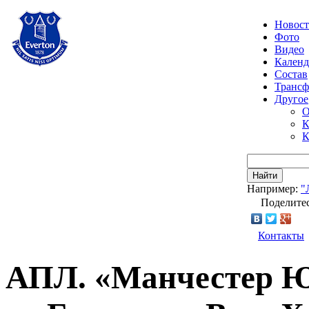
Новос
Фото
Видео
Календ
Состав
Транс
Другое
О
К
К
Найти
Например:
"
Поделитес
Контакты
АПЛ. «Манчестер Ю