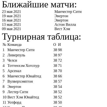
Ближайшие матчи:
23 мая 2021
Манчестер Сити
19 мая 2021
Эвертон
16 мая 2021
Эвертон
13 мая 2021
Астон Вилла
09 мая 2021
Вест Хэм
Турнирная таблица:
№
Команда
О
И
1
Манчестер Сити
38
98
2
Ливерпуль
38
97
3
Челси
38
72
4
Тоттенхэм Хотспур
38
71
5
Арсенал
38
70
6
Манчестер Юнайтед
38
66
7
Вулверхэмптон
38
57
8
Эвертон
38
54
9
Лестер Сити
38
52
10
Вест Хэм Юнайтед
38
52
11
Уотфорд
38
50