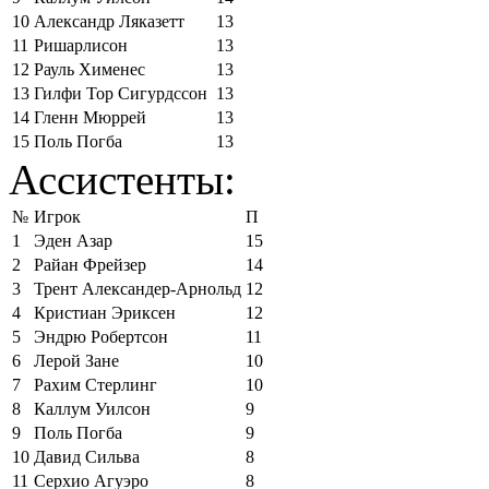
10
Александр Ляказетт
13
11
Ришарлисон
13
12
Рауль Хименес
13
13
Гилфи Тор Сигурдссон
13
14
Гленн Мюррей
13
15
Поль Погба
13
Ассистенты:
№
Игрок
П
1
Эден Азар
15
2
Райан Фрейзер
14
3
Трент Александер-Арнольд
12
4
Кристиан Эриксен
12
5
Эндрю Робертсон
11
6
Лерой Зане
10
7
Рахим Стерлинг
10
8
Каллум Уилсон
9
9
Поль Погба
9
10
Давид Сильва
8
11
Серхио Агуэро
8