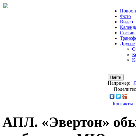
Новост
Фото
Видео
Календ
Состав
Трансф
Другое
О
К
К
Найти
Например:
"
Поделитес
Контакты
АПЛ. «Эвертон» обы