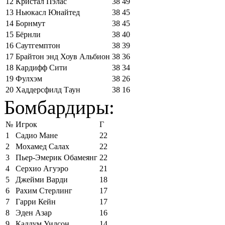
12
Кристал Пэлас
38
49
13
Ньюкасл Юнайтед
38
45
14
Борнмут
38
45
15
Бёрнли
38
40
16
Саутгемптон
38
39
17
Брайтон энд Хоув Альбион
38
36
18
Кардифф Сити
38
34
19
Фулхэм
38
26
20
Хаддерсфилд Таун
38
16
Бомбардиры:
№
Игрок
Г
1
Садио Мане
22
2
Мохамед Салах
22
3
Пьер-Эмерик Обамеянг
22
4
Серхио Агуэро
21
5
Джейми Варди
18
6
Рахим Стерлинг
17
7
Гарри Кейн
17
8
Эден Азар
16
9
Каллум Уилсон
14