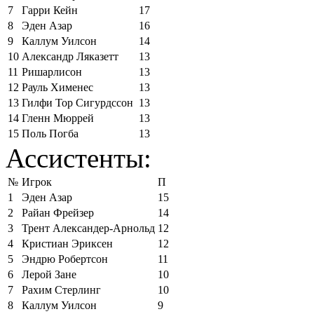
7
Гарри Кейн
17
8
Эден Азар
16
9
Каллум Уилсон
14
10
Александр Ляказетт
13
11
Ришарлисон
13
12
Рауль Хименес
13
13
Гилфи Тор Сигурдссон
13
14
Гленн Мюррей
13
15
Поль Погба
13
Ассистенты:
№
Игрок
П
1
Эден Азар
15
2
Райан Фрейзер
14
3
Трент Александер-Арнольд
12
4
Кристиан Эриксен
12
5
Эндрю Робертсон
11
6
Лерой Зане
10
7
Рахим Стерлинг
10
8
Каллум Уилсон
9