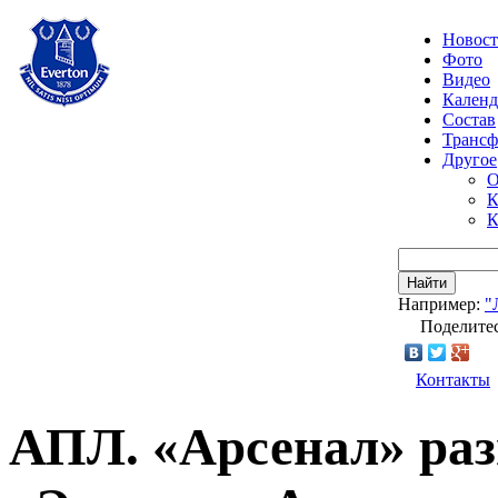
Новос
Фото
Видео
Календ
Состав
Транс
Другое
О
К
К
Найти
Например:
"
Поделитес
Контакты
АПЛ. «Арсенал» раз