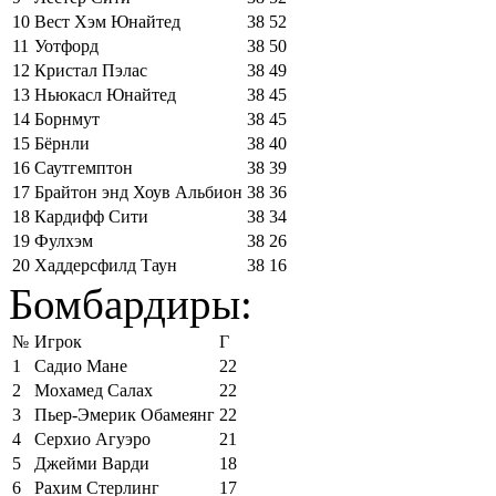
10
Вест Хэм Юнайтед
38
52
11
Уотфорд
38
50
12
Кристал Пэлас
38
49
13
Ньюкасл Юнайтед
38
45
14
Борнмут
38
45
15
Бёрнли
38
40
16
Саутгемптон
38
39
17
Брайтон энд Хоув Альбион
38
36
18
Кардифф Сити
38
34
19
Фулхэм
38
26
20
Хаддерсфилд Таун
38
16
Бомбардиры:
№
Игрок
Г
1
Садио Мане
22
2
Мохамед Салах
22
3
Пьер-Эмерик Обамеянг
22
4
Серхио Агуэро
21
5
Джейми Варди
18
6
Рахим Стерлинг
17