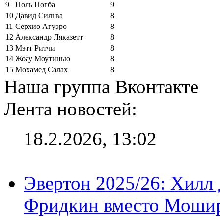
9
Поль Погба
9
10
Давид Сильва
8
11
Серхио Агуэро
8
12
Александр Ляказетт
8
13
Мэтт Ритчи
8
14
Жоау Моутинью
8
15
Мохамед Салах
8
Наша группа Вконтакте
Лента новостей:
18.2.2026, 13:02
Эвертон 2025/26: Хилл 
Фридкин вместо Мошир