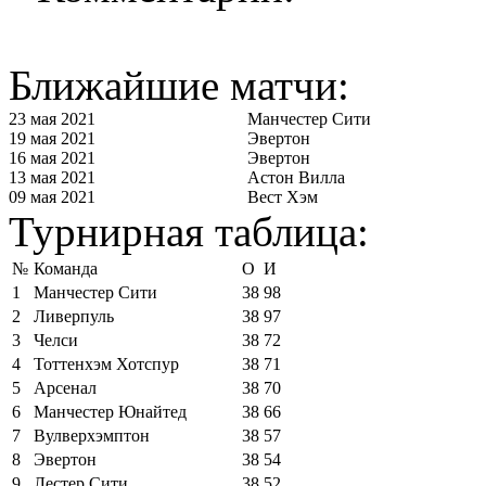
Ближайшие матчи:
23 мая 2021
Манчестер Сити
19 мая 2021
Эвертон
16 мая 2021
Эвертон
13 мая 2021
Астон Вилла
09 мая 2021
Вест Хэм
Турнирная таблица:
№
Команда
О
И
1
Манчестер Сити
38
98
2
Ливерпуль
38
97
3
Челси
38
72
4
Тоттенхэм Хотспур
38
71
5
Арсенал
38
70
6
Манчестер Юнайтед
38
66
7
Вулверхэмптон
38
57
8
Эвертон
38
54
9
Лестер Сити
38
52