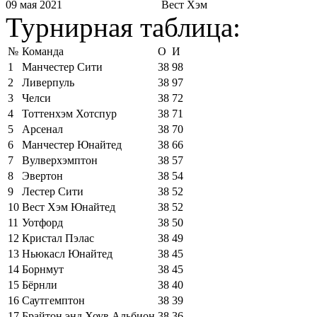
09 мая 2021
Вест Хэм
Турнирная таблица:
№
Команда
О
И
1
Манчестер Сити
38
98
2
Ливерпуль
38
97
3
Челси
38
72
4
Тоттенхэм Хотспур
38
71
5
Арсенал
38
70
6
Манчестер Юнайтед
38
66
7
Вулверхэмптон
38
57
8
Эвертон
38
54
9
Лестер Сити
38
52
10
Вест Хэм Юнайтед
38
52
11
Уотфорд
38
50
12
Кристал Пэлас
38
49
13
Ньюкасл Юнайтед
38
45
14
Борнмут
38
45
15
Бёрнли
38
40
16
Саутгемптон
38
39
17
Брайтон энд Хоув Альбион
38
36