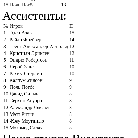
15
Поль Погба
13
Ассистенты:
№
Игрок
П
1
Эден Азар
15
2
Райан Фрейзер
14
3
Трент Александер-Арнольд
12
4
Кристиан Эриксен
12
5
Эндрю Робертсон
11
6
Лерой Зане
10
7
Рахим Стерлинг
10
8
Каллум Уилсон
9
9
Поль Погба
9
10
Давид Сильва
8
11
Серхио Агуэро
8
12
Александр Ляказетт
8
13
Мэтт Ритчи
8
14
Жоау Моутинью
8
15
Мохамед Салах
8