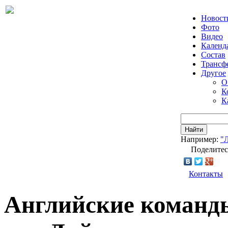
Новост
Фото
Видео
Календ
Состав
Трансф
Другое
О
К
К
Найти
Например:
"
Поделитес
Контакты
Английские команды