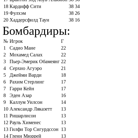
18
Кардифф Сити
38
34
19
Фулхэм
38
26
20
Хаддерсфилд Таун
38
16
Бомбардиры:
№
Игрок
Г
1
Садио Мане
22
2
Мохамед Салах
22
3
Пьер-Эмерик Обамеянг
22
4
Серхио Агуэро
21
5
Джейми Варди
18
6
Рахим Стерлинг
17
7
Гарри Кейн
17
8
Эден Азар
16
9
Каллум Уилсон
14
10
Александр Ляказетт
13
11
Ришарлисон
13
12
Рауль Хименес
13
13
Гилфи Тор Сигурдссон
13
14
Гленн Мюррей
13