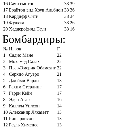
16
Саутгемптон
38
39
17
Брайтон энд Хоув Альбион
38
36
18
Кардифф Сити
38
34
19
Фулхэм
38
26
20
Хаддерсфилд Таун
38
16
Бомбардиры:
№
Игрок
Г
1
Садио Мане
22
2
Мохамед Салах
22
3
Пьер-Эмерик Обамеянг
22
4
Серхио Агуэро
21
5
Джейми Варди
18
6
Рахим Стерлинг
17
7
Гарри Кейн
17
8
Эден Азар
16
9
Каллум Уилсон
14
10
Александр Ляказетт
13
11
Ришарлисон
13
12
Рауль Хименес
13