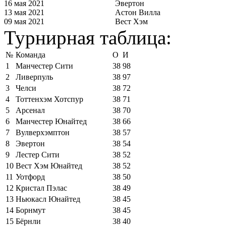
16 мая 2021
Эвертон
13 мая 2021
Астон Вилла
09 мая 2021
Вест Хэм
Турнирная таблица:
№
Команда
О
И
1
Манчестер Сити
38
98
2
Ливерпуль
38
97
3
Челси
38
72
4
Тоттенхэм Хотспур
38
71
5
Арсенал
38
70
6
Манчестер Юнайтед
38
66
7
Вулверхэмптон
38
57
8
Эвертон
38
54
9
Лестер Сити
38
52
10
Вест Хэм Юнайтед
38
52
11
Уотфорд
38
50
12
Кристал Пэлас
38
49
13
Ньюкасл Юнайтед
38
45
14
Борнмут
38
45
15
Бёрнли
38
40