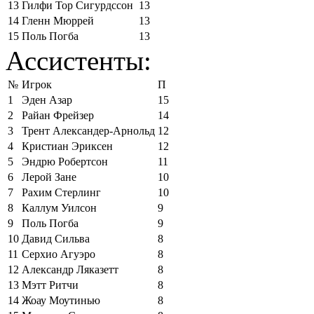
13
Гилфи Тор Сигурдссон
13
14
Гленн Мюррей
13
15
Поль Погба
13
Ассистенты:
№
Игрок
П
1
Эден Азар
15
2
Райан Фрейзер
14
3
Трент Александер-Арнольд
12
4
Кристиан Эриксен
12
5
Эндрю Робертсон
11
6
Лерой Зане
10
7
Рахим Стерлинг
10
8
Каллум Уилсон
9
9
Поль Погба
9
10
Давид Сильва
8
11
Серхио Агуэро
8
12
Александр Ляказетт
8
13
Мэтт Ритчи
8
14
Жоау Моутинью
8