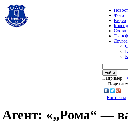
Новос
Фото
Видео
Календ
Состав
Транс
Другое
О
К
К
Найти
Например:
"
Поделитес
Контакты
Агент: «„Рома“ — в