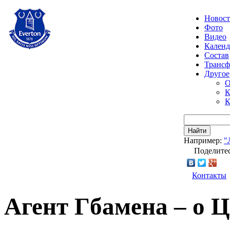
Новос
Фото
Видео
Календ
Состав
Транс
Другое
О
К
К
Найти
Например:
"
Поделитес
Контакты
Агент Гбамена – о 