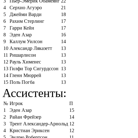
3
Пьер-Эмерик Обамеянг
22
4
Серхио Агуэро
21
5
Джейми Варди
18
6
Рахим Стерлинг
17
7
Гарри Кейн
17
8
Эден Азар
16
9
Каллум Уилсон
14
10
Александр Ляказетт
13
11
Ришарлисон
13
12
Рауль Хименес
13
13
Гилфи Тор Сигурдссон
13
14
Гленн Мюррей
13
15
Поль Погба
13
Ассистенты:
№
Игрок
П
1
Эден Азар
15
2
Райан Фрейзер
14
3
Трент Александер-Арнольд
12
4
Кристиан Эриксен
12
5
Эндрю Робертсон
11