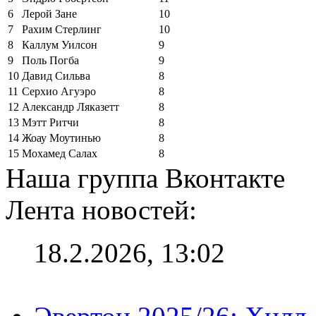
6
Лерой Зане
10
7
Рахим Стерлинг
10
8
Каллум Уилсон
9
9
Поль Погба
9
10
Давид Сильва
8
11
Серхио Агуэро
8
12
Александр Ляказетт
8
13
Мэтт Ритчи
8
14
Жоау Моутинью
8
15
Мохамед Салах
8
Наша группа Вконтакте
Лента новостей:
18.2.2026, 13:02