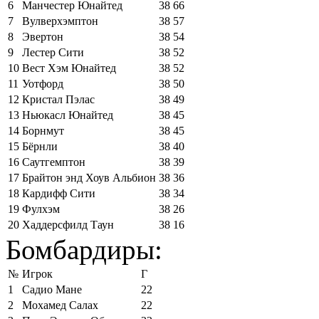
6
Манчестер Юнайтед
38
66
7
Вулверхэмптон
38
57
8
Эвертон
38
54
9
Лестер Сити
38
52
10
Вест Хэм Юнайтед
38
52
11
Уотфорд
38
50
12
Кристал Пэлас
38
49
13
Ньюкасл Юнайтед
38
45
14
Борнмут
38
45
15
Бёрнли
38
40
16
Саутгемптон
38
39
17
Брайтон энд Хоув Альбион
38
36
18
Кардифф Сити
38
34
19
Фулхэм
38
26
20
Хаддерсфилд Таун
38
16
Бомбардиры:
№
Игрок
Г
1
Садио Мане
22
2
Мохамед Салах
22