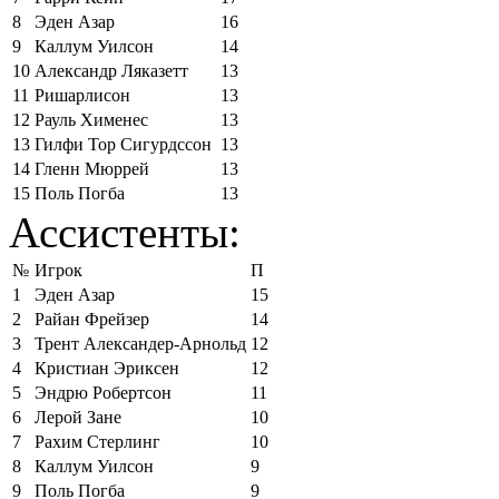
8
Эден Азар
16
9
Каллум Уилсон
14
10
Александр Ляказетт
13
11
Ришарлисон
13
12
Рауль Хименес
13
13
Гилфи Тор Сигурдссон
13
14
Гленн Мюррей
13
15
Поль Погба
13
Ассистенты:
№
Игрок
П
1
Эден Азар
15
2
Райан Фрейзер
14
3
Трент Александер-Арнольд
12
4
Кристиан Эриксен
12
5
Эндрю Робертсон
11
6
Лерой Зане
10
7
Рахим Стерлинг
10
8
Каллум Уилсон
9
9
Поль Погба
9