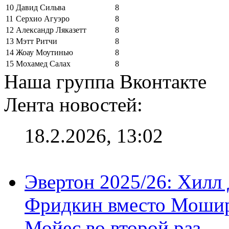
10
Давид Сильва
8
11
Серхио Агуэро
8
12
Александр Ляказетт
8
13
Мэтт Ритчи
8
14
Жоау Моутинью
8
15
Мохамед Салах
8
Наша группа Вконтакте
Лента новостей:
18.2.2026, 13:02
Эвертон 2025/26: Хилл 
Фридкин вместо Мошир
Мойес во второй раз