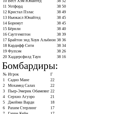
10
Вест Хэм Юнайтед
38
52
11
Уотфорд
38
50
12
Кристал Пэлас
38
49
13
Ньюкасл Юнайтед
38
45
14
Борнмут
38
45
15
Бёрнли
38
40
16
Саутгемптон
38
39
17
Брайтон энд Хоув Альбион
38
36
18
Кардифф Сити
38
34
19
Фулхэм
38
26
20
Хаддерсфилд Таун
38
16
Бомбардиры:
№
Игрок
Г
1
Садио Мане
22
2
Мохамед Салах
22
3
Пьер-Эмерик Обамеянг
22
4
Серхио Агуэро
21
5
Джейми Варди
18
6
Рахим Стерлинг
17
7
Гарри Кейн
17