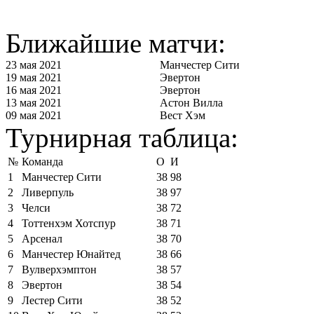
Ближайшие матчи:
23 мая 2021
Манчестер Сити
19 мая 2021
Эвертон
16 мая 2021
Эвертон
13 мая 2021
Астон Вилла
09 мая 2021
Вест Хэм
Турнирная таблица:
№
Команда
О
И
1
Манчестер Сити
38
98
2
Ливерпуль
38
97
3
Челси
38
72
4
Тоттенхэм Хотспур
38
71
5
Арсенал
38
70
6
Манчестер Юнайтед
38
66
7
Вулверхэмптон
38
57
8
Эвертон
38
54
9
Лестер Сити
38
52