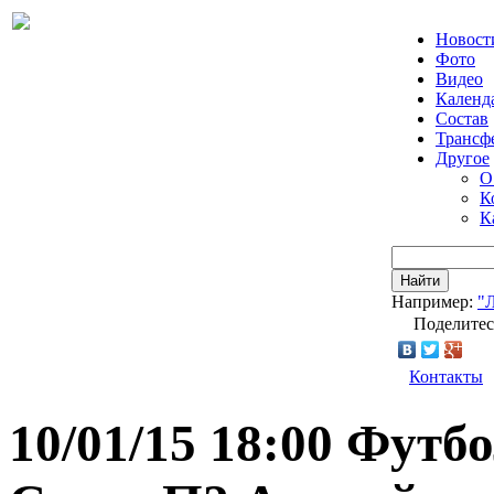
Новост
Фото
Видео
Календ
Состав
Трансф
Другое
О
К
К
Найти
Например:
"
Поделитес
Контакты
10/01/15 18:00 Фут